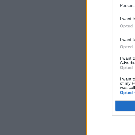
Persona
I want t
Opted 
I want t
Opted 
I want 
Advertis
Opted 
I want t
of my P
was col
Opted 