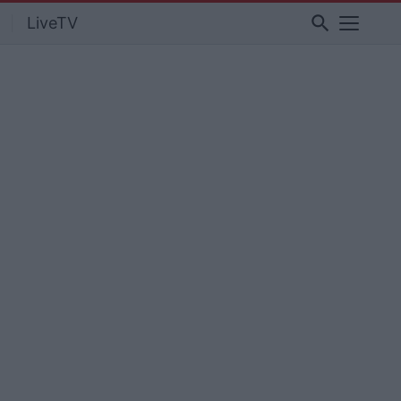
search
LiveTV