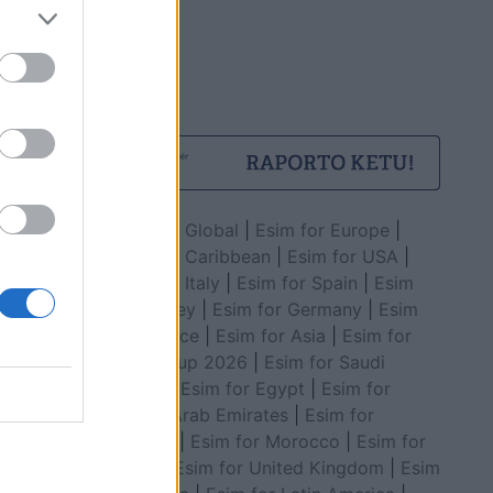
Esim for Global
|
Esim for Europe
|
Esim for Caribbean
|
Esim for USA
|
Esim for Italy
|
Esim for Spain
|
Esim
for Turkey
|
Esim for Germany
|
Esim
for Greece
|
Esim for Asia
|
Esim for
World Cup 2026
|
Esim for Saudi
Arabia
|
Esim for Egypt
|
Esim for
United Arab Emirates
|
Esim for
Balkans
|
Esim for Morocco
|
Esim for
China
|
Esim for United Kingdom
|
Esim