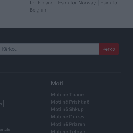
for Finland
|
Esim for Norway
|
Esim for
Belgium
Search
Moti
Moti në Tiranë
Moti në Prishtinë
s
Moti në Shkup
Moti në Durrës
Moti në Prizren
ortale
Moti në Tetovë