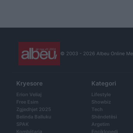
© 2003 -
2026 Albeu Online Medi
Kryesore
Kategori
Erion Veliaj
Lifestyle
Free Esim
Showbiz
Zgjedhjet 2025
Tech
Belinda Balluku
Shëndetësi
SPAK
Argetim
Kombëtarja
Enciklopedi