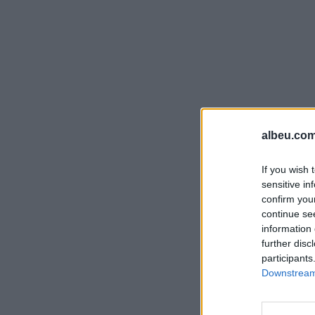
albeu.com
If you wish 
sensitive in
confirm you
continue se
information 
further disc
participants
Downstream 