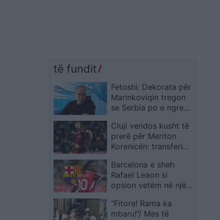
të fundit
Fetoshi: Dekorata për
Marinkoviqin tregon
se Serbia po e ngre
krimin në altar
Cluji vendos kusht të
prerë për Meriton
Korenicën: transferimi
vetëm për 2 milionë
Barcelona e sheh
euro
Rafael Leaon si
opsion vetëm në një
skenar të caktuar
“Fitore! Rama ka
mbaru!”/ Mes të