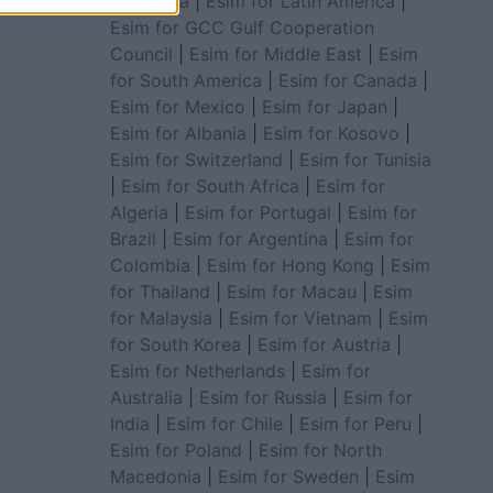
for Africa
|
Esim for Latin America
|
Esim for GCC Gulf Cooperation
Council
|
Esim for Middle East
|
Esim
for South America
|
Esim for Canada
|
Esim for Mexico
|
Esim for Japan
|
Esim for Albania
|
Esim for Kosovo
|
Esim for Switzerland
|
Esim for Tunisia
|
Esim for South Africa
|
Esim for
Algeria
|
Esim for Portugal
|
Esim for
Brazil
|
Esim for Argentina
|
Esim for
Colombia
|
Esim for Hong Kong
|
Esim
for Thailand
|
Esim for Macau
|
Esim
for Malaysia
|
Esim for Vietnam
|
Esim
for South Korea
|
Esim for Austria
|
Esim for Netherlands
|
Esim for
Australia
|
Esim for Russia
|
Esim for
India
|
Esim for Chile
|
Esim for Peru
|
Esim for Poland
|
Esim for North
Macedonia
|
Esim for Sweden
|
Esim