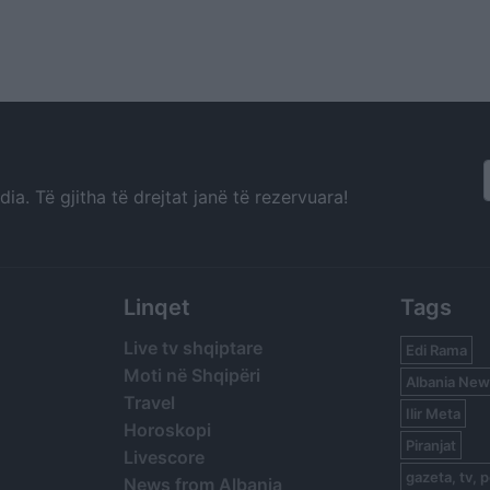
a. Të gjitha të drejtat janë të rezervuara!
Linqet
Tags
Live tv shqiptare
Edi Rama
Moti në Shqipëri
Albania New
Travel
Ilir Meta
Horoskopi
Piranjat
Livescore
gazeta, tv, p
News from Albania