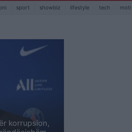
oni
sport
showbiz
lifestyle
tech
moti
ër korrupsion,