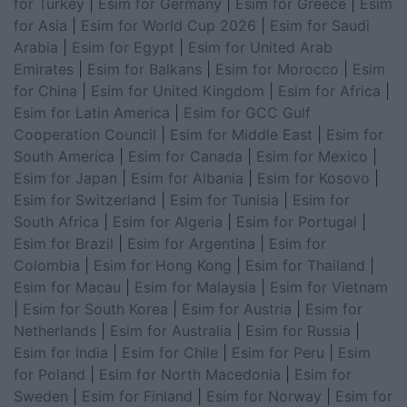
for Turkey
|
Esim for Germany
|
Esim for Greece
|
Esim
for Asia
|
Esim for World Cup 2026
|
Esim for Saudi
Arabia
|
Esim for Egypt
|
Esim for United Arab
Emirates
|
Esim for Balkans
|
Esim for Morocco
|
Esim
for China
|
Esim for United Kingdom
|
Esim for Africa
|
Esim for Latin America
|
Esim for GCC Gulf
Cooperation Council
|
Esim for Middle East
|
Esim for
South America
|
Esim for Canada
|
Esim for Mexico
|
Esim for Japan
|
Esim for Albania
|
Esim for Kosovo
|
Esim for Switzerland
|
Esim for Tunisia
|
Esim for
South Africa
|
Esim for Algeria
|
Esim for Portugal
|
Esim for Brazil
|
Esim for Argentina
|
Esim for
Colombia
|
Esim for Hong Kong
|
Esim for Thailand
|
Esim for Macau
|
Esim for Malaysia
|
Esim for Vietnam
|
Esim for South Korea
|
Esim for Austria
|
Esim for
Netherlands
|
Esim for Australia
|
Esim for Russia
|
Esim for India
|
Esim for Chile
|
Esim for Peru
|
Esim
for Poland
|
Esim for North Macedonia
|
Esim for
Sweden
|
Esim for Finland
|
Esim for Norway
|
Esim for