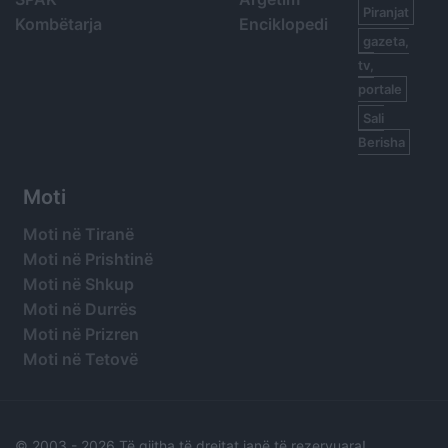
Piranjat
Kombëtarja
Enciklopedi
gazeta,
tv,
portale
Sali
Berisha
Moti
Moti në Tiranë
Moti në Prishtinë
Moti në Shkup
Moti në Durrës
Moti në Prizren
Moti në Tetovë
© 2003 -
2026 Të gjitha të drejtat janë të rezervuara!