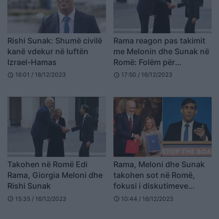
Rishi Sunak: Shumë civilë
Rama reagon pas takimit
kanë vdekur në luftën
me Melonin dhe Sunak në
Izrael-Hamas
Romë: Folëm për
potencialet e
16:01 / 18/12/2023
17:50 / 16/12/2023
schedule
schedule
bashkëpunimit trilateral
Takohen në Romë Edi
Rama, Meloni dhe Sunak
Rama, Giorgia Meloni dhe
takohen sot në Romë,
Rishi Sunak
fokusi i diskutimeve
emigracioni i paligjshëm
15:35 / 16/12/2023
10:44 / 16/12/2023
schedule
schedule