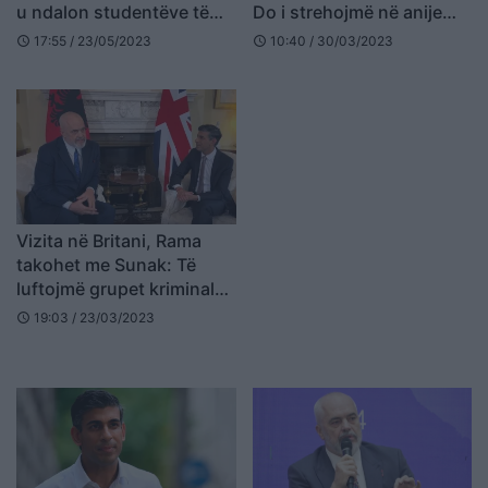
u ndalon studentëve të
Do i strehojmë në anije
huaj të sjellin anëtarë të
dhe baza ushtarake
17:55 / 23/05/2023
10:40 / 30/03/2023
schedule
schedule
familjes
Vizita në Britani, Rama
takohet me Sunak: Të
luftojmë grupet kriminale,
jo çdo emigrant është
19:03 / 23/03/2023
schedule
bandit