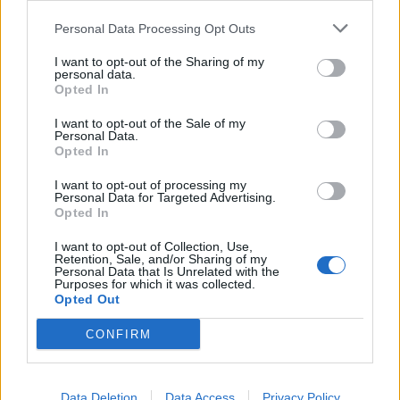
Personal Data Processing Opt Outs
I want to opt-out of the Sharing of my
personal data.
Opted In
Zelensky bisedë
Mbytja e gomones në
I want to opt-out of the Sale of my
telefonike me
Kanalin Anglez,
Personal Data.
kryeministrin britanik,
organizata për refugjatët:
Opted In
çfarë diskutuan dy liderët
Politikat e qeverisë po
17:25 / 04/02/2023
12:36 / 14/12/2022
schedule
schedule
I want to opt-out of processing my
shkaktojnë viktima
Personal Data for Targeted Advertising.
Opted In
I want to opt-out of Collection, Use,
Retention, Sale, and/or Sharing of my
Personal Data that Is Unrelated with the
Purposes for which it was collected.
Opted Out
CONFIRM
“Lufta” ndaj emigrantëve
Ngushtohet rrethi, Sunak
shqiptar, Sunak gati
dhe Truss në garë të
marrëveshjen me Francën
ethshme për lidershipin e
për rritjen e kontrollit ndaj
Partisë Konservatore
Data Deletion
Data Access
Privacy Policy