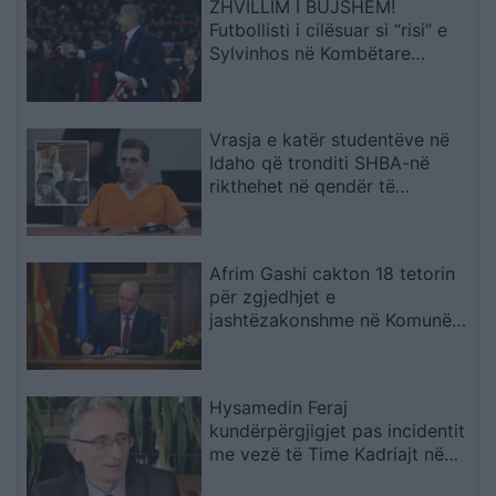
ZHVILLIM I BUJSHËM!
Futbollisti i cilësuar si “risi” e
Sylvinhos në Kombëtare
ndërpret kontratën me klubin,
zbulohet arsyeja
Vrasja e katër studentëve në
Idaho që tronditi SHBA-në
rikthehet në qendër të
vëmendjes
Afrim Gashi cakton 18 tetorin
për zgjedhjet e
jashtëzakonshme në Komunën
e Bërvenicës
Hysamedin Feraj
kundërpërgjigjet pas incidentit
me vezë të Time Kadriajt në
Kuvend: Kujton të kaluarën në