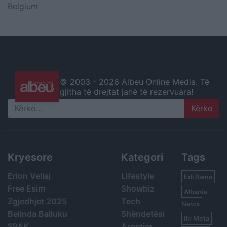
Belgium
© 2003 -
2026 Albeu Online Media. Të
gjitha të drejtat janë të rezervuara!
Search
Kryesore
Kategori
Tags
Erion Veliaj
Lifestyle
Edi Rama
Free Esim
Showbiz
Albania
Zgjedhjet 2025
Tech
News
Belinda Balluku
Shëndetësi
Ilir Meta
SPAK
Argetim