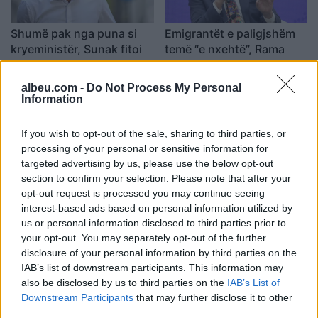
Shumë pak nga puna si
Emigrantët e paligjshëm
kryeministër, Sunak fitoi
temë “e nxehtë”, Rama
gati 2 mln paund në një
niset drejt Britanisë, takim
vit, mësoni pasurinë e tij
me Sunak dhe zyrtarë të
21:21 / 22/03/2023
16:11 / 22/03/2023
schedule
schedule
albeu.com -
Do Not Process My Personal
marramendëse
tjerë
Information
If you wish to opt-out of the sale, sharing to third parties, or
processing of your personal or sensitive information for
targeted advertising by us, please use the below opt-out
section to confirm your selection. Please note that after your
opt-out request is processed you may continue seeing
interest-based ads based on personal information utilized by
“Emigrantët e paligjshëm
Sunak i gatshëm të
us or personal information disclosed to third parties prior to
do i dëbojmë”, Sunak: Do
largojë Britaninë nga
your opt-out. You may separately opt-out of the further
të shkatërrojmë biznesin
Konventa Europiane e të
disclosure of your personal information by third parties on the
që bëhet me trafikun e
Drejtave të Njeriut për të
21:25 / 07/03/2023
14:18 / 05/02/2023
schedule
schedule
IAB’s list of downstream participants. This information may
qenieve njerëzore
ndalur emigracionin e
also be disclosed by us to third parties on the
IAB’s List of
paligjshëm
Downstream Participants
that may further disclose it to other
third parties.