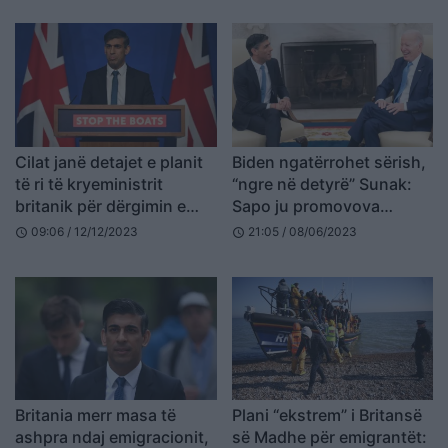
Cilat janë detajet e planit
Biden ngatërrohet sërish,
të ri të kryeministrit
“ngre në detyrë” Sunak:
britanik për dërgimin e
Sapo ju promovova
emigrantëve në Ruandë?
(VIDEO)
09:06 / 12/12/2023
21:05 / 08/06/2023
schedule
schedule
Britania merr masa të
Plani “ekstrem” i Britansë
ashpra ndaj emigracionit,
së Madhe për emigrantët: