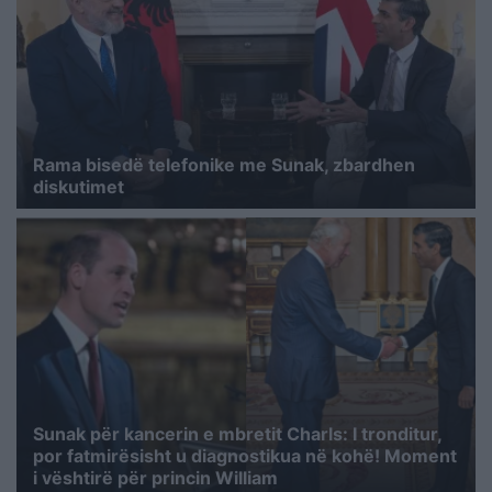
Rama bisedë telefonike me Sunak, zbardhen
diskutimet
Sunak për kancerin e mbretit Charls: I tronditur,
por fatmirësisht u diagnostikua në kohë! Moment
i vështirë për princin William