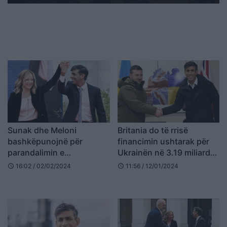
Sunak dhe Meloni
Britania do të rrisë
bashkëpunojnë për
financimin ushtarak për
parandalimin e
Ukrainën në 3.19 miliardë
emigrantëve të paligjshëm
dollarë
16:02 / 02/02/2024
11:56 / 12/01/2024
schedule
schedule