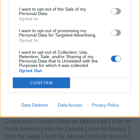
I want to opt-out of the Sale of my
Personal Data.
Opted In
I want to opt-out of processing my
Personal Data for Targeted Advertising.
Opted In
I want to opt-out of Collection, Use,
Retention, Sale, and/or Sharing of my
Esim for Global
|
Esim for Europe
|
Esim for Caribbean
Personal Data that Is Unrelated with the
Purposes for which it was collected.
|
Esim for USA
|
Esim for Italy
|
Esim for Spain
|
Esim
Opted Out
for Turkey
|
Esim for Germany
|
Esim for Greece
|
Esim
CONFIRM
for Asia
|
Esim for World Cup 2026
|
Esim for Saudi
Arabia
|
Esim for Egypt
|
Esim for United Arab
Emirates
|
Esim for Balkans
|
Esim for Morocco
|
Esim
Data Deletion
Data Access
Privacy Policy
for China
|
Esim for United Kingdom
|
Esim for Africa
|
Esim for Latin America
|
Esim for GCC Gulf
Cooperation Council
|
Esim for Middle East
|
Esim for
South America
|
Esim for Canada
|
Esim for Mexico
|
Esim for Japan
|
Esim for Albania
|
Esim for Kosovo
|