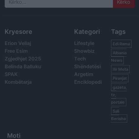
Search
Kryesore
Kategori
Tags
Erion Veliaj
Lifestyle
Edi Rama
Free Esim
Showbiz
Albania
Zgjedhjet 2025
Tech
News
Belinda Balluku
Shëndetësi
Ilir Meta
SPAK
Argetim
Piranjat
Kombëtarja
Enciklopedi
gazeta,
tv,
portale
Sali
Berisha
Moti