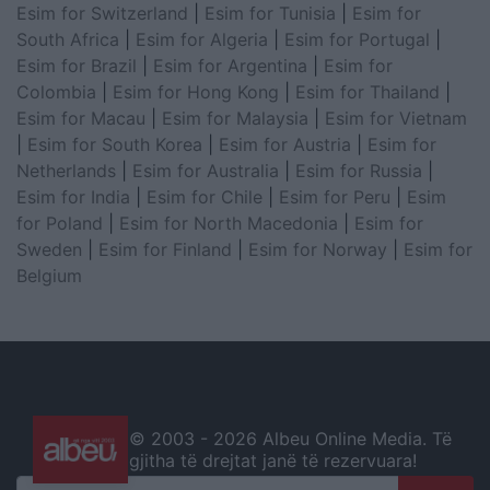
Esim for Switzerland
|
Esim for Tunisia
|
Esim for
South Africa
|
Esim for Algeria
|
Esim for Portugal
|
Esim for Brazil
|
Esim for Argentina
|
Esim for
Colombia
|
Esim for Hong Kong
|
Esim for Thailand
|
Esim for Macau
|
Esim for Malaysia
|
Esim for Vietnam
|
Esim for South Korea
|
Esim for Austria
|
Esim for
Netherlands
|
Esim for Australia
|
Esim for Russia
|
Esim for India
|
Esim for Chile
|
Esim for Peru
|
Esim
for Poland
|
Esim for North Macedonia
|
Esim for
Sweden
|
Esim for Finland
|
Esim for Norway
|
Esim for
Belgium
© 2003 -
2026 Albeu Online Media. Të
gjitha të drejtat janë të rezervuara!