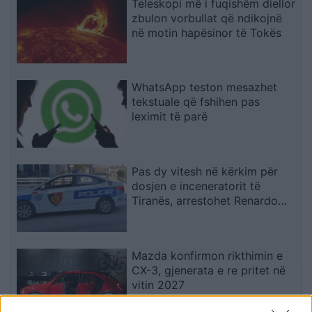
Teleskopi më i fuqishëm diellor
zbulon vorbullat që ndikojnë
në motin hapësinor të Tokës
WhatsApp teston mesazhet
tekstuale që fshihen pas
leximit të parë
Pas dy vitesh në kërkim për
dosjen e inceneratorit të
Tiranës, arrestohet Renardo
Nallbani në Palasë
Mazda konfirmon rikthimin e
CX-3, gjenerata e re pritet në
vitin 2027