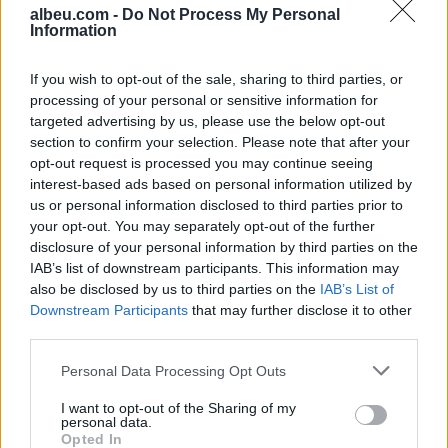
albeu.com -
Do Not Process My Personal
Information
Valverde rrëfen befasinë nga
Mourinho: Nuk e mendoja se
If you wish to opt-out of the sale, sharing to third parties, or
do të ishte kështu
processing of your personal or sensitive information for
targeted advertising by us, please use the below opt-out
section to confirm your selection. Please note that after your
Arrestohet 73-vjeçari në Krujë,
opt-out request is processed you may continue seeing
ndezi zjarr për të djegur barin
interest-based ads based on personal information utilized by
dhe flakët u përhapën drejt
us or personal information disclosed to third parties prior to
malit
your opt-out. You may separately opt-out of the further
disclosure of your personal information by third parties on the
IAB’s list of downstream participants. This information may
also be disclosed by us to third parties on the
IAB’s List of
Downstream Participants
that may further disclose it to other
third parties.
Personal Data Processing Opt Outs
I want to opt-out of the Sharing of my
personal data.
Opted In