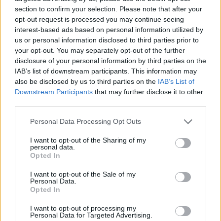
section to confirm your selection. Please note that after your
opt-out request is processed you may continue seeing
interest-based ads based on personal information utilized by
us or personal information disclosed to third parties prior to
your opt-out. You may separately opt-out of the further
disclosure of your personal information by third parties on the
IAB’s list of downstream participants. This information may
also be disclosed by us to third parties on the
IAB’s List of
Downstream Participants
that may further disclose it to other
third parties.
Personal Data Processing Opt Outs
I want to opt-out of the Sharing of my
personal data.
Opted In
I want to opt-out of the Sale of my
Personal Data.
Opted In
Esim for Global
|
Esim for Europe
|
Esim for Caribbean
|
Esim for USA
|
Esim for Italy
|
Esim for Spain
|
Esim
I want to opt-out of processing my
Personal Data for Targeted Advertising.
for Turkey
|
Esim for Germany
|
Esim for Greece
|
Esim