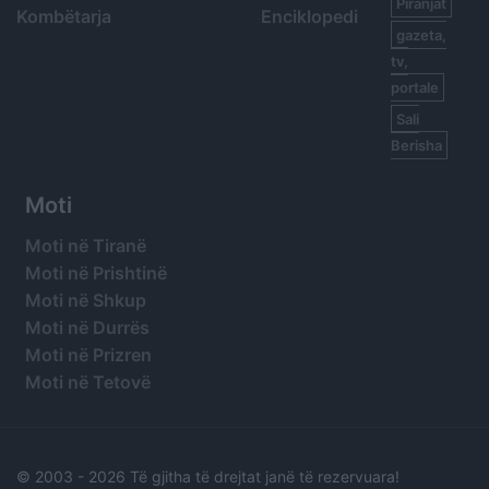
Piranjat
Kombëtarja
Enciklopedi
gazeta,
tv,
portale
Sali
Berisha
Moti
Moti në Tiranë
Moti në Prishtinë
Moti në Shkup
Moti në Durrës
Moti në Prizren
Moti në Tetovë
© 2003 -
2026 Të gjitha të drejtat janë të rezervuara!