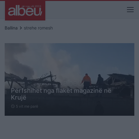
keyboard_arrow_right
Ballina
strehe romesh
Përfshihet nga flakët magazinë në
Krujë
5 vit me parë
schedule