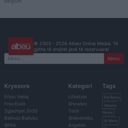
Belgium
© 2003 -
2026 Albeu Online Media. Të
gjitha të drejtat janë të rezervuara!
Search
Kryesore
Kategori
Tags
Erion Veliaj
Lifestyle
Edi Rama
Free Esim
Showbiz
Albania
Zgjedhjet 2025
Tech
News
Belinda Balluku
Shëndetësi
Ilir Meta
SPAK
Argetim