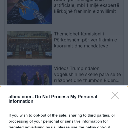
artificiale, mbi 1 mijë ekspertë
kërkojnë frenimin e zhvillimit
Themelohet Komisioni i
Përkohshëm për verifikimin e
kuorumit dhe mandateve
Video/ Trump ndalon
vogëlushin në skenë para se të
rrëzohet dhe thumbon Biden:
Nuk dua të bëhet si ai
albeu.com -
Do Not Process My Personal
Information
Aksident në aksin Fier-Lushnje/
Makina del nga rruga dhe
përfundon në nënkalim,
If you wish to opt-out of the sale, sharing to third parties, or
plagoset drejtuesi
processing of your personal or sensitive information for
targeted advertising by us, please use the below opt-out