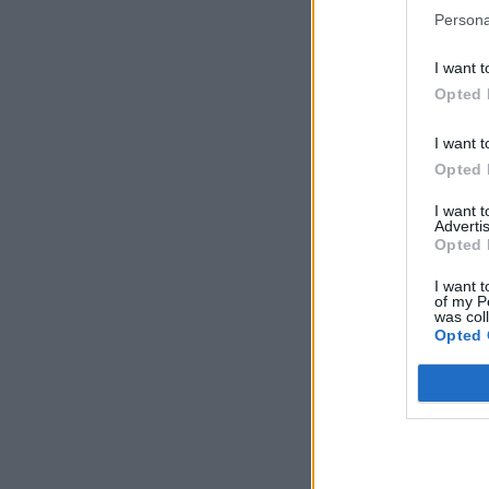
Persona
I want t
Opted 
I want t
Opted 
I want 
Advertis
Opted 
I want t
of my P
was col
Opted 