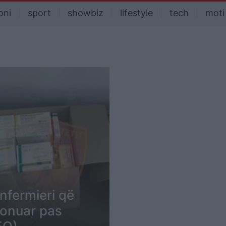
oni
sport
showbiz
lifestyle
tech
moti
infermieri që
sionuar pas