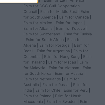
for Africa
|
Esim for Latin America
|
Esim for GCC Gulf Cooperation
Council
|
Esim for Middle East
|
Esim
for South America
|
Esim for Canada
|
Esim for Mexico
|
Esim for Japan
|
Esim for Albania
|
Esim for Kosovo
|
Esim for Switzerland
|
Esim for Tunisia
|
Esim for South Africa
|
Esim for
Algeria
|
Esim for Portugal
|
Esim for
Brazil
|
Esim for Argentina
|
Esim for
Colombia
|
Esim for Hong Kong
|
Esim
for Thailand
|
Esim for Macau
|
Esim
for Malaysia
|
Esim for Vietnam
|
Esim
for South Korea
|
Esim for Austria
|
Esim for Netherlands
|
Esim for
Australia
|
Esim for Russia
|
Esim for
India
|
Esim for Chile
|
Esim for Peru
|
Esim for Poland
|
Esim for North
Macedonia
|
Esim for Sweden
|
Esim