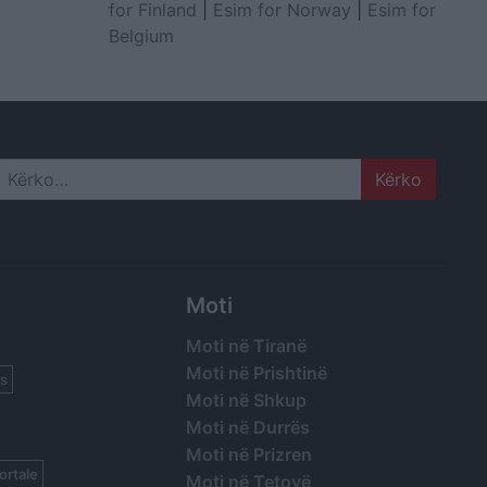
for Finland
|
Esim for Norway
|
Esim for
Belgium
Search
Moti
Moti në Tiranë
Moti në Prishtinë
s
Moti në Shkup
Moti në Durrës
Moti në Prizren
ortale
Moti në Tetovë