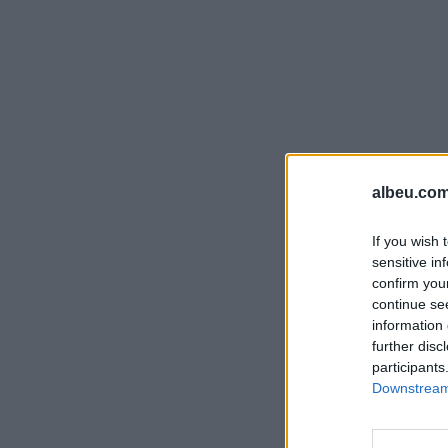
albeu.com
If you wish 
sensitive in
confirm you
continue se
information 
further disc
participants
Downstream 