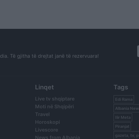
a. Të gjitha të drejtat janë të rezervuara!
Linqet
Tags
Live tv shqiptare
Edi Rama
Moti në Shqipëri
Albania New
Travel
Ilir Meta
Horoskopi
Piranjat
Livescore
gazeta, tv, p
News from Albania