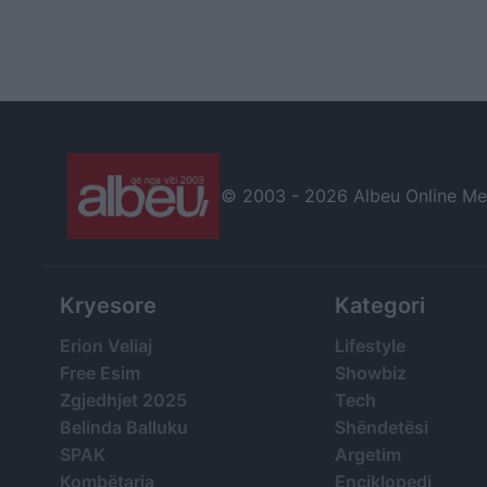
© 2003 -
2026 Albeu Online Medi
Kryesore
Kategori
Erion Veliaj
Lifestyle
Free Esim
Showbiz
Zgjedhjet 2025
Tech
Belinda Balluku
Shëndetësi
SPAK
Argetim
Kombëtarja
Enciklopedi