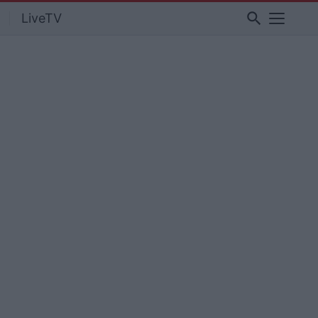
search
LiveTV