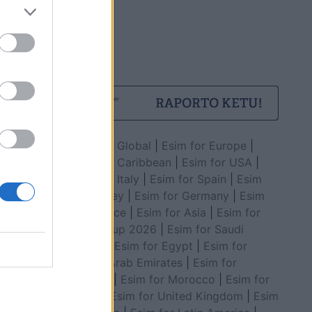
Esim for Global
|
Esim for Europe
|
Esim for Caribbean
|
Esim for USA
|
Esim for Italy
|
Esim for Spain
|
Esim
for Turkey
|
Esim for Germany
|
Esim
for Greece
|
Esim for Asia
|
Esim for
World Cup 2026
|
Esim for Saudi
Arabia
|
Esim for Egypt
|
Esim for
United Arab Emirates
|
Esim for
Balkans
|
Esim for Morocco
|
Esim for
China
|
Esim for United Kingdom
|
Esim