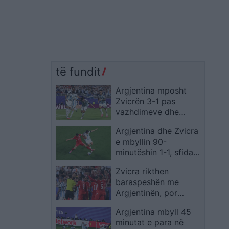
të fundit
Argjentina mposht
Zvicrën 3-1 pas
vazhdimeve dhe
siguron gjysmëfinalen
Argjentina dhe Zvicra
ndaj Anglisë
e mbyllin 90-
minutëshin 1-1, sfida
vendoset në
Zvicra rikthen
vazhdime
baraspeshën me
Argjentinën, por
Embolo lë ekipin me
Argjentina mbyll 45
10 lojtarë
minutat e para në