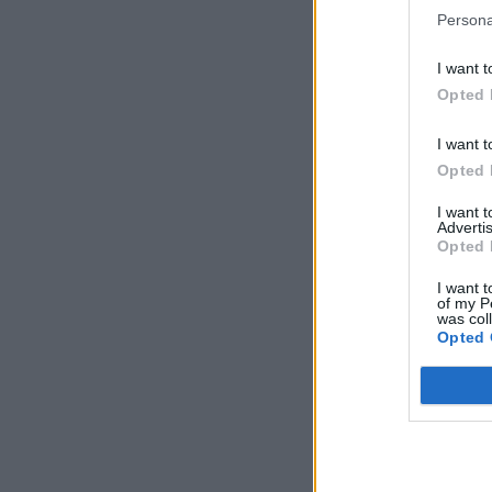
Persona
I want t
Opted 
I want t
Opted 
I want 
Advertis
Opted 
I want t
of my P
was col
Opted 