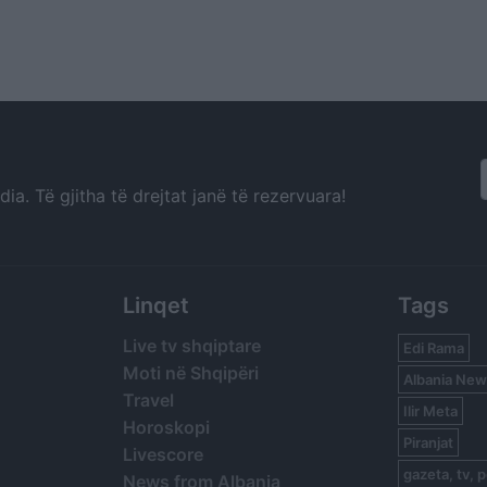
a. Të gjitha të drejtat janë të rezervuara!
Linqet
Tags
Live tv shqiptare
Edi Rama
Moti në Shqipëri
Albania New
Travel
Ilir Meta
Horoskopi
Piranjat
Livescore
gazeta, tv, p
News from Albania