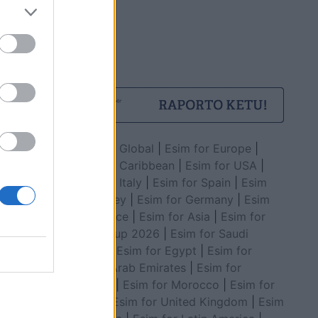
Esim for Global
|
Esim for Europe
|
Esim for Caribbean
|
Esim for USA
|
Esim for Italy
|
Esim for Spain
|
Esim
for Turkey
|
Esim for Germany
|
Esim
for Greece
|
Esim for Asia
|
Esim for
World Cup 2026
|
Esim for Saudi
Arabia
|
Esim for Egypt
|
Esim for
United Arab Emirates
|
Esim for
Balkans
|
Esim for Morocco
|
Esim for
China
|
Esim for United Kingdom
|
Esim