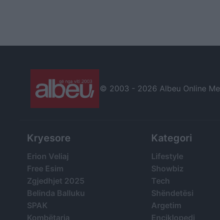
© 2003 -
2026 Albeu Online Medi
Kryesore
Kategori
Erion Veliaj
Lifestyle
Free Esim
Showbiz
Zgjedhjet 2025
Tech
Belinda Balluku
Shëndetësi
SPAK
Argetim
Kombëtarja
Enciklopedi