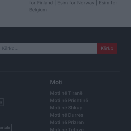
for Finland
|
Esim for Norway
|
Esim for
Belgium
Search
Moti
Moti në Tiranë
Moti në Prishtinë
s
Moti në Shkup
Moti në Durrës
Moti në Prizren
ortale
Moti në Tetovë