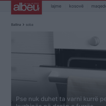
lajme
kosovë
maqed
keyboard_arrow_right
Ballina
soba
Pse nuk duhet ta varni kurrë p