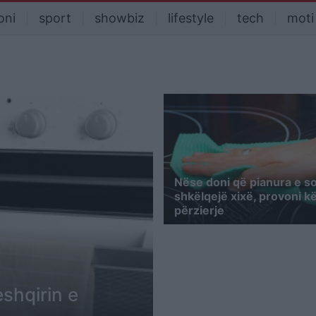
oni
sport
showbiz
lifestyle
tech
moti
Nëse doni që pianura e s
shkëlqejë xixë, provoni k
përzierje
eshqirin e