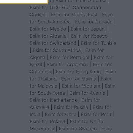
for Africa
|
Esim for Latin America
|
Esim for GCC Gulf Cooperation
Council
|
Esim for Middle East
|
Esim
for South America
|
Esim for Canada
|
Esim for Mexico
|
Esim for Japan
|
Esim for Albania
|
Esim for Kosovo
|
Esim for Switzerland
|
Esim for Tunisia
|
Esim for South Africa
|
Esim for
Algeria
|
Esim for Portugal
|
Esim for
Brazil
|
Esim for Argentina
|
Esim for
Colombia
|
Esim for Hong Kong
|
Esim
for Thailand
|
Esim for Macau
|
Esim
for Malaysia
|
Esim for Vietnam
|
Esim
for South Korea
|
Esim for Austria
|
Esim for Netherlands
|
Esim for
Australia
|
Esim for Russia
|
Esim for
India
|
Esim for Chile
|
Esim for Peru
|
Esim for Poland
|
Esim for North
Macedonia
|
Esim for Sweden
|
Esim