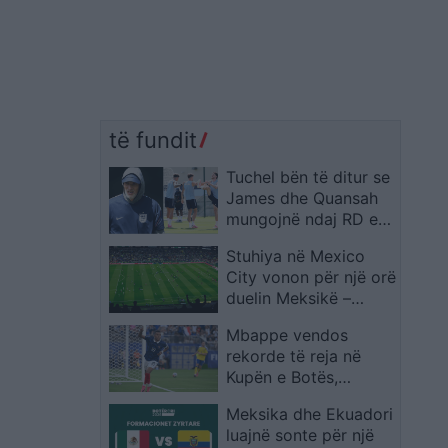
të fundit
Tuchel bën të ditur se
James dhe Quansah
mungojnë ndaj RD e
Kongos
Stuhiya në Mexico
City vonon për një orë
duelin Meksikë –
Ekuador në “Azteca”
Mbappe vendos
rekorde të reja në
Kupën e Botës,
francezi lë pas edhe
Meksika dhe Ekuadori
emra legjendarë
luajnë sonte për një