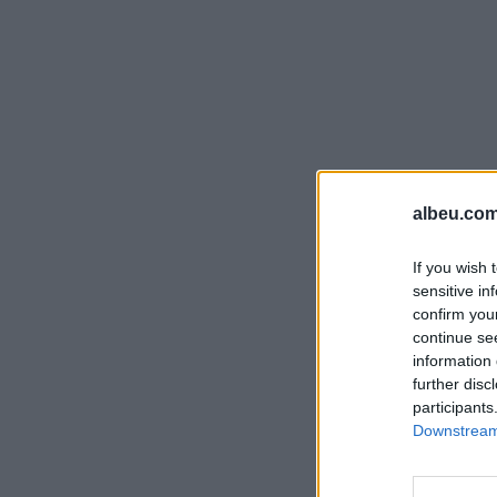
albeu.com
If you wish 
sensitive in
confirm you
continue se
information 
further disc
participants
Downstream 