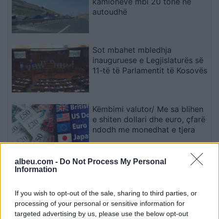
kamionëve mbi 20 tonë në
autoudhë
Sot mbahet mbledhja
inauguruese e Legjislaturës së
11-të të Parlamentit të Kosovës
Këmbimi valutor/ Me sa blihen
e shiten dollari dhe euro, çfarë
ndodh me monedhat e tjera
albeu.com -
Do Not Process My Personal
Revolta qytetare hyn sot në
Information
ditën e 68-të! Protestuesit të
vendosur deri në dorëheqjen e
If you wish to opt-out of the sale, sharing to third parties, or
kryeministrit Rama
processing of your personal or sensitive information for
targeted advertising by us, please use the below opt-out