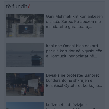
të fundit
Gani Mehmeti kritikon ankesën
e Listës Serbe: Po abuzon me
mandatet e garantuara,
Kushtetuesja duhet t’ia ndalojë
veprimtarinë
Irani dhe Omani bien dakord
për një korridor në Ngushticën
e Hormuzit, negociatat në
fazën përfundimtare
Divjaka në protestë/ Banorët
kundërshtojnë shkrirjen e
Bashkisë! Qytetarët kërkojnë
mbështetjen e deputetëve
Kufizohet sot lëvizja e