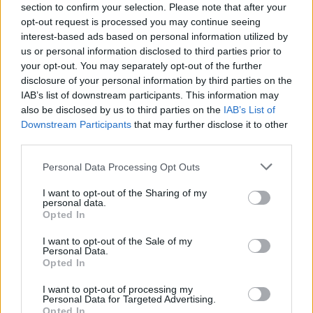
section to confirm your selection. Please note that after your
opt-out request is processed you may continue seeing
interest-based ads based on personal information utilized by
us or personal information disclosed to third parties prior to
your opt-out. You may separately opt-out of the further
disclosure of your personal information by third parties on the
IAB’s list of downstream participants. This information may
also be disclosed by us to third parties on the
IAB’s List of
Downstream Participants
that may further disclose it to other
third parties.
Personal Data Processing Opt Outs
I want to opt-out of the Sharing of my
personal data.
Opted In
I want to opt-out of the Sale of my
Personal Data.
Opted In
Esim for Global
|
Esim for Europe
|
Esim for Caribbean
|
Esim for USA
|
Esim for Italy
|
Esim for Spain
|
Esim
I want to opt-out of processing my
for Turkey
|
Esim for Germany
|
Esim for Greece
|
Esim
Personal Data for Targeted Advertising.
Opted In