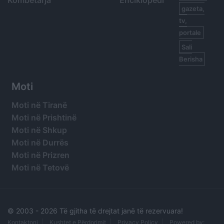
gazeta,
tv,
portale
Sali
Berisha
Moti
Moti në Tiranë
Moti në Prishtinë
Moti në Shkup
Moti në Durrës
Moti në Prizren
Moti në Tetovë
© 2003 -
2026 Të gjitha të drejtat janë të rezervuara!
Kontaktoni
Kushtet e Përdorimit
Privacy Policy
Powered by: