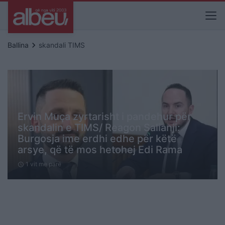
keyboard_arrow_right
Ballina
skandali TIMS
Ervin Muça zyrtarisht i pandehur për
skandalin e TIMS/ Reagon Salianji:
Burgosja ime erdhi edhe për këtë
arsye, që të mos hetohej Edi Rama
1 vit me parë
schedule