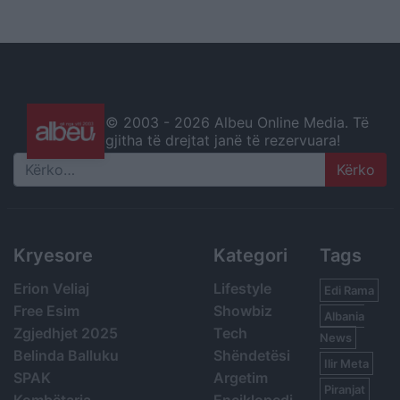
© 2003 -
2026 Albeu Online Media. Të
gjitha të drejtat janë të rezervuara!
Search
Kryesore
Kategori
Tags
Erion Veliaj
Lifestyle
Edi Rama
Free Esim
Showbiz
Albania
Zgjedhjet 2025
Tech
News
Belinda Balluku
Shëndetësi
Ilir Meta
SPAK
Argetim
Piranjat
Kombëtarja
Enciklopedi