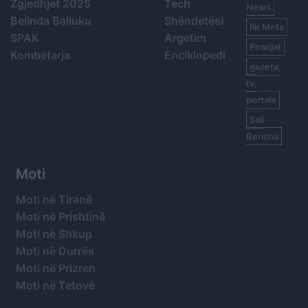
Zgjedhjet 2025
Tech
News
Belinda Balluku
Shëndetësi
Ilir Meta
SPAK
Argetim
Piranjat
Kombëtarja
Enciklopedi
gazeta,
tv,
portale
Sali
Berisha
Moti
Moti në Tiranë
Moti në Prishtinë
Moti në Shkup
Moti në Durrës
Moti në Prizren
Moti në Tetovë