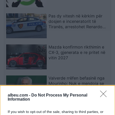
Pas dy vitesh në kërkim për
dosjen e inceneratorit të
Tiranës, arrestohet Renardo
Nallbani në Palasë
Mazda konfirmon rikthimin e
CX-3, gjenerata e re pritet në
vitin 2027
Valverde rrëfen befasinë nga
Mourinho: Nuk e mendoja se
do të ishte kështu
albeu.com -
Do Not Process My Personal
Information
Arrestohet 73-vjeçari në Krujë,
If you wish to opt-out of the sale, sharing to third parties, or
ndezi zjarr për të djegur barin