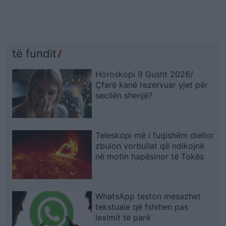
të fundit
Horoskopi 9 Gusht 2026/
Çfarë kanë rezervuar yjet për
secilën shenjë?
Teleskopi më i fuqishëm diellor
zbulon vorbullat që ndikojnë
në motin hapësinor të Tokës
WhatsApp teston mesazhet
tekstuale që fshihen pas
leximit të parë