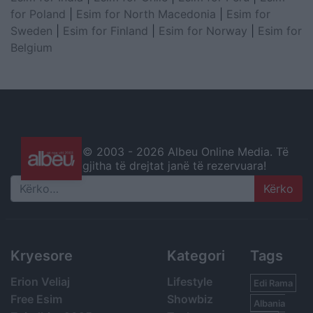
for Poland
|
Esim for North Macedonia
|
Esim for
Sweden
|
Esim for Finland
|
Esim for Norway
|
Esim for
Belgium
© 2003 -
2026 Albeu Online Media. Të
gjitha të drejtat janë të rezervuara!
Search
Kryesore
Kategori
Tags
Erion Veliaj
Lifestyle
Edi Rama
Free Esim
Showbiz
Albania