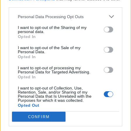
third parties.
Personal Data Processing Opt Outs
I want to opt-out of the Sharing of my
personal data.
Opted In
I want to opt-out of the Sale of my
Personal Data.
Opted In
Tezja 82-vjeçare dhe nipi
Napoli, tezja dhe nipi
I want to opt-out of processing my
44-vjeçar gjenden pa jetë
gjenden pa jetë në
Personal Data for Targeted Advertising.
në një banesë në Napoli
apartament, dyshohet se
Opted In
kishin vdekur prej disa
ditësh
I want to opt-out of Collection, Use,
Retention, Sale, and/or Sharing of my
Personal Data that Is Unrelated with the
Purposes for which it was collected.
Opted Out
CONFIRM
Reforma territoriale,
Shkatërrohet në Spanjë