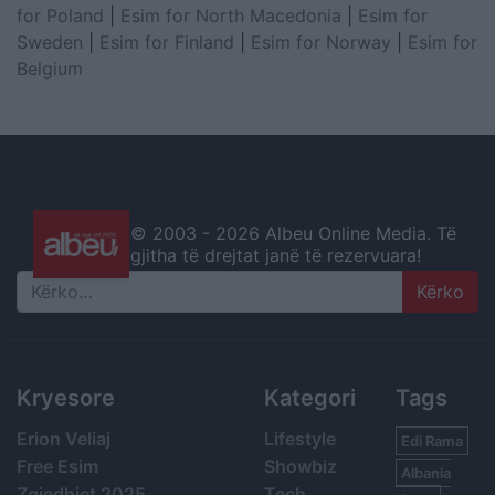
for Poland
|
Esim for North Macedonia
|
Esim for
Sweden
|
Esim for Finland
|
Esim for Norway
|
Esim for
Belgium
© 2003 -
2026 Albeu Online Media. Të
gjitha të drejtat janë të rezervuara!
Search
Kryesore
Kategori
Tags
Erion Veliaj
Lifestyle
Edi Rama
Free Esim
Showbiz
Albania
Zgjedhjet 2025
Tech