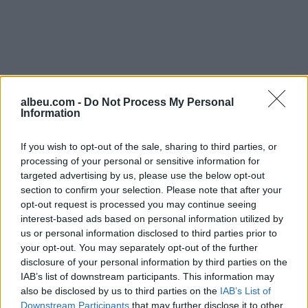
albeu.com -
Do Not Process My Personal
Information
If you wish to opt-out of the sale, sharing to third parties, or
processing of your personal or sensitive information for
targeted advertising by us, please use the below opt-out
section to confirm your selection. Please note that after your
opt-out request is processed you may continue seeing
Shtuar
më
18.12.2022 22:06
interest-based ads based on personal information utilized by
us or personal information disclosed to third parties prior to
Tags:
,
,
edona bilali
ina zhupa
ministrja
your opt-out. You may separately opt-out of the further
,
Bilali
Start Up-et
disclosure of your personal information by third parties on the
IAB’s list of downstream participants. This information may
also be disclosed by us to third parties on the
IAB’s List of
Downstream Participants
that may further disclose it to other