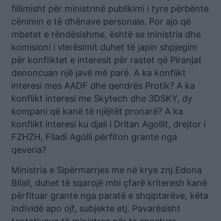
fillimisht për ministrinë publikimi i tyre përbënte
cënimin e të dhënave personale. Por ajo që
mbetet e rëndësishme, është se ministria dhe
komisioni i vlerësimit duhet të japin shpjegim
për konfliktet e interesit për rastet që Piranjat
denoncuan një javë më parë. A ka konflikt
interesi mes AADF dhe qendrës Protik? A ka
konflikt interesi me Skytech dhe 3DSKY, dy
kompani që kanë të njëjtët pronarë? A ka
konflikt interesi ku djali i Dritan Agollit, drejtor i
FZHZH, Flladi Agolli përfiton grante nga
qeveria?
Ministria e Sipërmarrjes me në krye znj.Edona
Bilali, duhet të sqarojë mbi çfarë kriteresh kanë
përfituar grante nga paratë e shqiptarëve, këta
individë apo ojf, subjekte etj. Pavarësisht