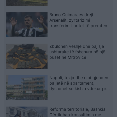
Bruno Guimaraes drejt
Arsenalit, zyrtarizimi i
transferimit pritet të premten
Zbulohen veshje dhe pajisje
ushtarake të fshehura në një
puset në Mitrovicë
Napoli, tezja dhe nipi gjenden
pa jetë në apartament,
dyshohet se kishin vdekur prej
disa ditësh
Reforma territoriale, Bashkia
Cërrik hap konsultimin me