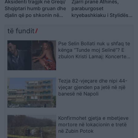
Aksidenti tragjik në Greqi/
Zjarri pranë Athinës,
Shqiptari humb gruan dhe
paraburgoset
djalin që po shkonin në
kryebashkiaku i Stylidës
punë: Humba gjithçka…
nën akuzën e zjarrvënies
të fundit
Pse Selin Bollati nuk u shfaq te
kënga “Tunde moj Selinë”? E
zbulon Kristi Lamaj: Koncertet
e mia në Europë dhe
angazhimet e saj
Tezja 82-vjeçare dhe nipi 44-
vjeçar gjenden pa jetë në një
banesë në Napoli
Konfirmohet gjetja e mbetjeve
mortore në lokacionin e tretë
në Zubin Potok