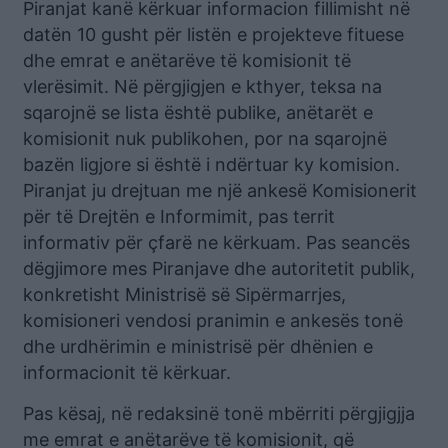
Piranjat kanë kërkuar informacion fillimisht në
datën 10 gusht për listën e projekteve fituese
dhe emrat e anëtarëve të komisionit të
vlerësimit. Në përgjigjen e kthyer, teksa na
sqarojnë se lista është publike, anëtarët e
komisionit nuk publikohen, por na sqarojnë
bazën ligjore si është i ndërtuar ky komision.
Piranjat ju drejtuan me një ankesë Komisionerit
për të Drejtën e Informimit, pas territ
informativ për çfarë ne kërkuam. Pas seancës
dëgjimore mes Piranjave dhe autoritetit publik,
konkretisht Ministrisë së Sipërmarrjes,
komisioneri vendosi pranimin e ankesës tonë
dhe urdhërimin e ministrisë për dhënien e
informacionit të kërkuar.
Pas kësaj, në redaksinë tonë mbërriti përgjigjja
me emrat e anëtarëve të komisionit, që