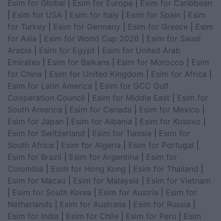
Esim for Global
|
Esim for Europe
|
Esim for Caribbean
|
Esim for USA
|
Esim for Italy
|
Esim for Spain
|
Esim
for Turkey
|
Esim for Germany
|
Esim for Greece
|
Esim
for Asia
|
Esim for World Cup 2026
|
Esim for Saudi
Arabia
|
Esim for Egypt
|
Esim for United Arab
Emirates
|
Esim for Balkans
|
Esim for Morocco
|
Esim
for China
|
Esim for United Kingdom
|
Esim for Africa
|
Esim for Latin America
|
Esim for GCC Gulf
Cooperation Council
|
Esim for Middle East
|
Esim for
South America
|
Esim for Canada
|
Esim for Mexico
|
Esim for Japan
|
Esim for Albania
|
Esim for Kosovo
|
Esim for Switzerland
|
Esim for Tunisia
|
Esim for
South Africa
|
Esim for Algeria
|
Esim for Portugal
|
Esim for Brazil
|
Esim for Argentina
|
Esim for
Colombia
|
Esim for Hong Kong
|
Esim for Thailand
|
Esim for Macau
|
Esim for Malaysia
|
Esim for Vietnam
|
Esim for South Korea
|
Esim for Austria
|
Esim for
Netherlands
|
Esim for Australia
|
Esim for Russia
|
Esim for India
|
Esim for Chile
|
Esim for Peru
|
Esim