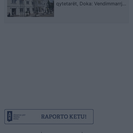
qytetarët, Doka: Vendimmarrja
të udhëhiqet nga nevojat e
komunitetit