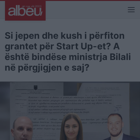
Si jepen dhe kush i përfiton
grantet për Start Up-et? A
është bindëse ministrja Bilali
në përgjigjen e saj?