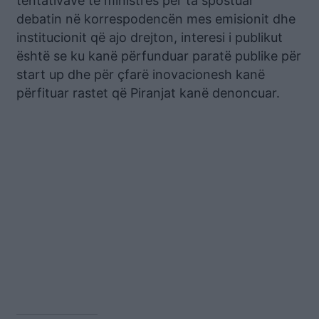
tentativave të ministres për ta spostuar
debatin në korrespodencën mes emisionit dhe
institucionit që ajo drejton, interesi i publikut
është se ku kanë përfunduar paratë publike për
start up dhe për çfarë inovacionesh kanë
përfituar rastet që Piranjat kanë denoncuar.