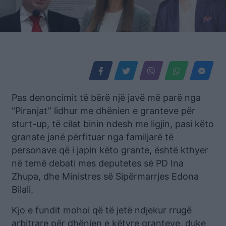
Pas denoncimit të bërë një javë më parë nga
“Piranjat” lidhur me dhënien e granteve për
sturt-up, të cilat binin ndesh me ligjin, pasi këto
granate janë përfituar nga familjarë të
personave që i japin këto grante, është kthyer
në temë debati mes deputetes së PD Ina
Zhupa, dhe Ministres së Sipërmarrjes Edona
Bilali.
Kjo e fundit mohoi që të jetë ndjekur rrugë
arbitrare për dhënien e këtyre granteve, duke