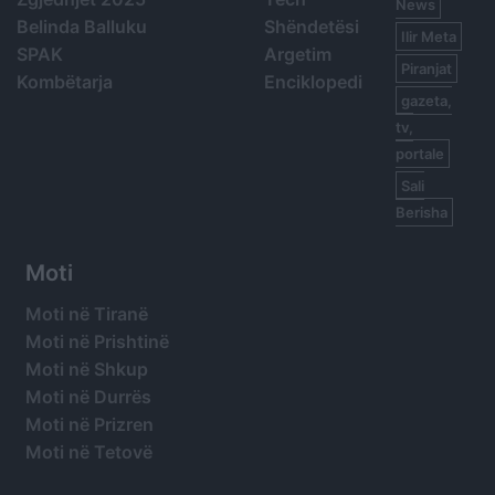
News
Belinda Balluku
Shëndetësi
Ilir Meta
SPAK
Argetim
Piranjat
Kombëtarja
Enciklopedi
gazeta,
tv,
portale
Sali
Berisha
Moti
Moti në Tiranë
Moti në Prishtinë
Moti në Shkup
Moti në Durrës
Moti në Prizren
Moti në Tetovë