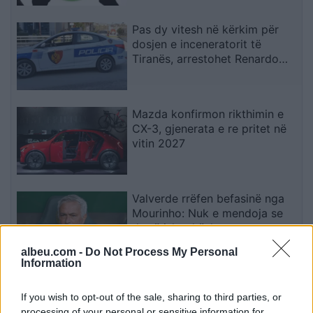
Pas dy vitesh në kërkim për
dosjen e inceneratorit të
Tiranës, arrestohet Renardo
Nallbani në Palasë
Mazda konfirmon rikthimin e
CX-3, gjenerata e re pritet në
vitin 2027
Valverde rrëfen befasinë nga
Mourinho: Nuk e mendoja se
do të ishte kështu
albeu.com -
Do Not Process My Personal
Information
Arrestohet 73-vjeçari në Krujë,
ndezi zjarr për të djegur barin
If you wish to opt-out of the sale, sharing to third parties, or
dhe flakët u përhapën drejt
processing of your personal or sensitive information for