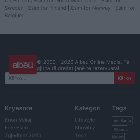
for Poland
|
Esim for North Macedonia
|
Esim for
Sweden
|
Esim for Finland
|
Esim for Norway
|
Esim for
Belgium
© 2003 -
2026 Albeu Online Media. Të
gjitha të drejtat janë të rezervuara!
Search
Kryesore
Kategori
Tags
Erion Veliaj
Lifestyle
Edi Rama
Free Esim
Showbiz
Albania
Zgjedhjet 2025
Tech
News