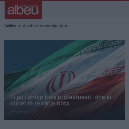
keyboard_arrow_right
Ballina
si duhet te reagoje bota
Si po i shtyp Irani protestuesit, dhe si
duhet të reagojë bota
4 vit me parë
schedule