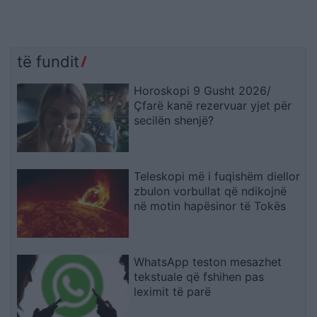
të fundit
Horoskopi 9 Gusht 2026/
Çfarë kanë rezervuar yjet për
secilën shenjë?
Teleskopi më i fuqishëm diellor
zbulon vorbullat që ndikojnë
në motin hapësinor të Tokës
WhatsApp teston mesazhet
tekstuale që fshihen pas
leximit të parë