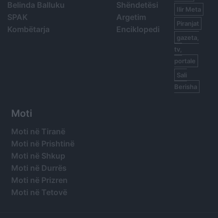
Belinda Balluku
Shëndetësi
Ilir Meta
SPAK
Argetim
Piranjat
Kombëtarja
Enciklopedi
gazeta,
tv,
portale
Sali
Berisha
Moti
Moti në Tiranë
Moti në Prishtinë
Moti në Shkup
Moti në Durrës
Moti në Prizren
Moti në Tetovë