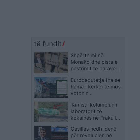
të fundit
Shpërthimi në
Monako dhe pista e
pastrimit të parave:
kush është Vadim
Eurodeputetja tha se
Ermolaev, oligarku
Rama i kërkoi të mos
ukrainas i mbetur i
votonin
plagosur
amendamentet në PE,
‘Kimisti’ kolumbian i
zbardhet email-i
laboratorit të
drejtuar ligjvënësve
kokainës në Frakull
evropianë: Mos i
dënohet me 14 vite
mbështesni, janë
Casillas hedh idenë
burg
rezultat i një fushate
për revolucion në
dezinformimi