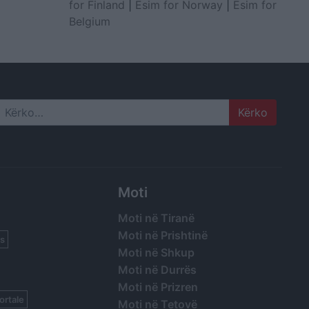
for Finland
|
Esim for Norway
|
Esim for
Belgium
Search
Moti
Moti në Tiranë
Moti në Prishtinë
s
Moti në Shkup
Moti në Durrës
Moti në Prizren
ortale
Moti në Tetovë