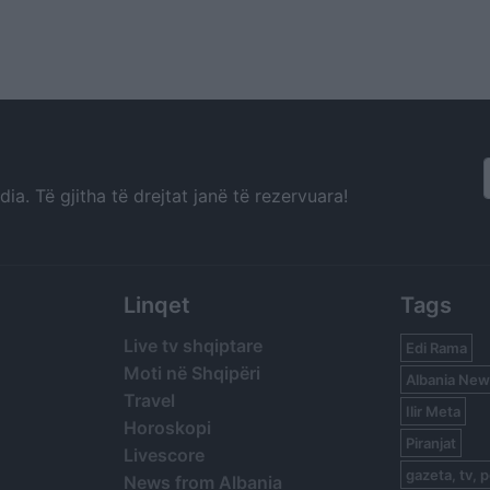
a. Të gjitha të drejtat janë të rezervuara!
Linqet
Tags
Live tv shqiptare
Edi Rama
Moti në Shqipëri
Albania New
Travel
Ilir Meta
Horoskopi
Piranjat
Livescore
gazeta, tv, p
News from Albania