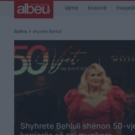
lajme
kosovë
maqed
keyboard_arrow_right
Ballina
shyrete Behluli
Shyhrete Behluli shënon 50-vje