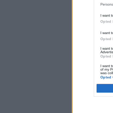
Persona
I want t
Opted 
I want t
Opted 
I want 
Advertis
Opted 
I want t
of my P
was col
Opted 