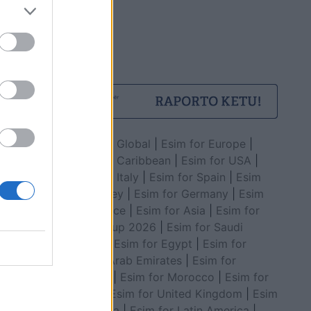
Esim for Global
|
Esim for Europe
|
Esim for Caribbean
|
Esim for USA
|
Esim for Italy
|
Esim for Spain
|
Esim
for Turkey
|
Esim for Germany
|
Esim
for Greece
|
Esim for Asia
|
Esim for
World Cup 2026
|
Esim for Saudi
Arabia
|
Esim for Egypt
|
Esim for
United Arab Emirates
|
Esim for
Balkans
|
Esim for Morocco
|
Esim for
China
|
Esim for United Kingdom
|
Esim
for Africa
|
Esim for Latin America
|