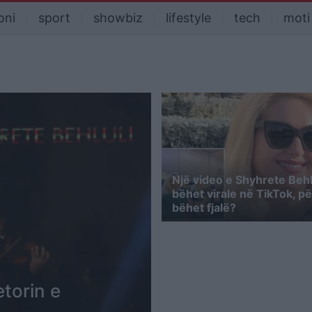
oni
sport
showbiz
lifestyle
tech
moti
Një video e Shyhrete Behl
bëhet virale në TikTok, pë
bëhet fjalë?
torin e