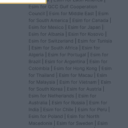
Esim for GCC Gulf Cooperation
Council
|
Esim for Middle East
|
Esim
for South America
|
Esim for Canada
|
Esim for Mexico
|
Esim for Japan
|
Esim for Albania
|
Esim for Kosovo
|
Esim for Switzerland
|
Esim for Tunisia
|
Esim for South Africa
|
Esim for
Algeria
|
Esim for Portugal
|
Esim for
Brazil
|
Esim for Argentina
|
Esim for
Colombia
|
Esim for Hong Kong
|
Esim
for Thailand
|
Esim for Macau
|
Esim
for Malaysia
|
Esim for Vietnam
|
Esim
for South Korea
|
Esim for Austria
|
Esim for Netherlands
|
Esim for
Australia
|
Esim for Russia
|
Esim for
India
|
Esim for Chile
|
Esim for Peru
|
Esim for Poland
|
Esim for North
Macedonia
|
Esim for Sweden
|
Esim