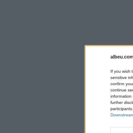
albeu.com
If you wish 
sensitive in
confirm you
continue se
information 
further disc
participants
Downstream 