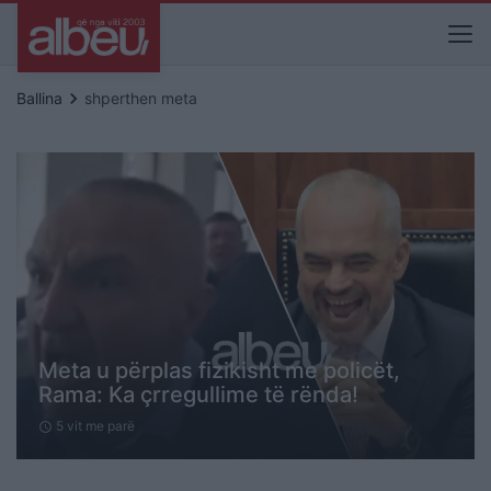
keyboard_arrow_right
Ballina
shperthen meta
Meta u përplas fizikisht me policët,
Rama: Ka çrregullime të rënda!
5 vit me parë
schedule