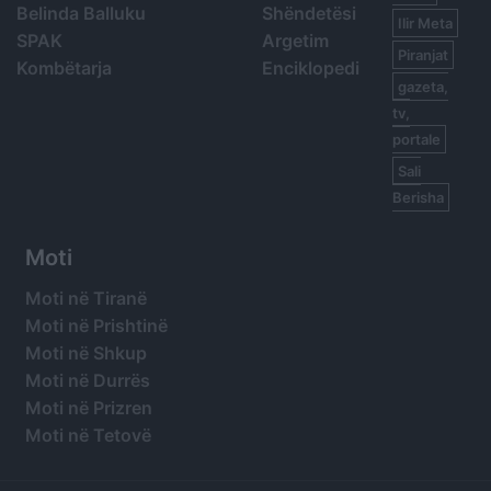
Belinda Balluku
Shëndetësi
Ilir Meta
SPAK
Argetim
Piranjat
Kombëtarja
Enciklopedi
gazeta,
tv,
portale
Sali
Berisha
Moti
Moti në Tiranë
Moti në Prishtinë
Moti në Shkup
Moti në Durrës
Moti në Prizren
Moti në Tetovë