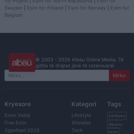
for Poland
|
Esim for North Macedonia
|
Esim for
Sweden
|
Esim for Finland
|
Esim for Norway
|
Esim for
Belgium
© 2003 -
2026 Albeu Online Media. Të
gjitha të drejtat janë të rezervuara!
Search
Kryesore
Kategori
Tags
Erion Veliaj
Lifestyle
Edi Rama
Free Esim
Showbiz
Albania
Zgjedhjet 2025
Tech
News