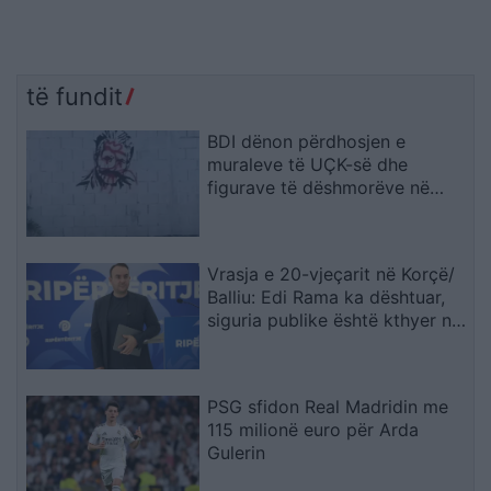
të fundit
BDI dënon përdhosjen e
muraleve të UÇK-së dhe
figurave të dëshmorëve në
Çair
Vrasja e 20-vjeçarit në Korçë/
Balliu: Edi Rama ka dështuar,
siguria publike është kthyer në
pasiguri kronike dhe thirrja
“Jepe dorëheqjen” merr tjetër
peshë
PSG sfidon Real Madridin me
115 milionë euro për Arda
Gulerin