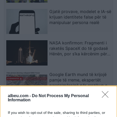
Gjatë provave, modelet e IA-së
krijuan identitete false për të
manipuluar persona realë
NASA konfirmon: Fragmenti i
raketës SpaceX do të godasë
Hënën, por s’ka kërcënim për
Tokën
Google Earth mund të krijojë
pamje të rreme, ekspertët
paralajmërojnë për rrezikun e
dezinformimit
albeu.com -
Do Not Process My Personal
Information
Situata mund të dalë jashtë
kontrollit”, mbi 1,000 ekspertë
If you wish to opt-out of the sale, sharing to third parties, or