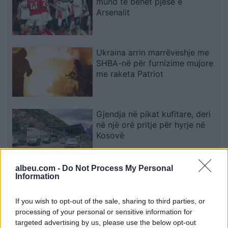
mund të bëhet pjesë e
Arsenalit
Ukraina arrin marrëveshje me
SHBA-në për furnizime mujore
me raketa Patriot
Gjendja në pikat kufitare, deri
në një orë pritje për hyrje në
Kosovë
albeu.com -
Do Not Process My Personal
Videoja e rrallë e liderit suprem
Information
publikohet nga Irani, mister
mbi shëndetin e Mojtaba
If you wish to opt-out of the sale, sharing to third parties, or
Khameneit
processing of your personal or sensitive information for
targeted advertising by us, please use the below opt-out