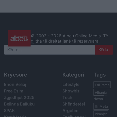
© 2003 -
2026 Albeu Online Media. Të
gjitha të drejtat janë të rezervuara!
Search
Kryesore
Kategori
Tags
Erion Veliaj
Lifestyle
Edi Rama
Free Esim
Showbiz
Albania
Zgjedhjet 2025
Tech
News
Belinda Balluku
Shëndetësi
Ilir Meta
SPAK
Argetim
Piranjat