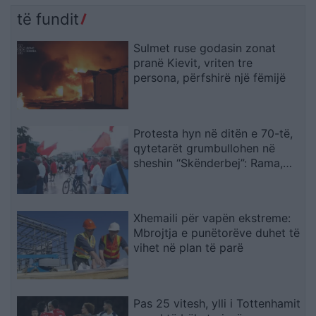
të fundit
Sulmet ruse godasin zonat
pranë Kievit, vriten tre
persona, përfshirë një fëmijë
Protesta hyn në ditën e 70-të,
qytetarët grumbullohen në
sheshin “Skënderbej”: Rama,
jep dorëheqjen!
Xhemaili për vapën ekstreme:
Mbrojtja e punëtorëve duhet të
vihet në plan të parë
Pas 25 vitesh, ylli i Tottenhamit