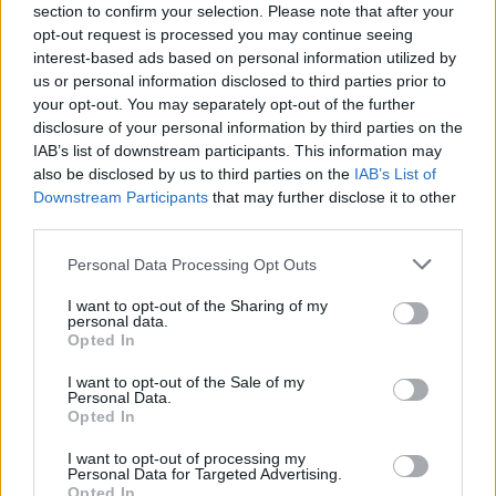
section to confirm your selection. Please note that after your
opt-out request is processed you may continue seeing
interest-based ads based on personal information utilized by
us or personal information disclosed to third parties prior to
your opt-out. You may separately opt-out of the further
disclosure of your personal information by third parties on the
IAB’s list of downstream participants. This information may
also be disclosed by us to third parties on the
IAB’s List of
Downstream Participants
that may further disclose it to other
third parties.
Personal Data Processing Opt Outs
I want to opt-out of the Sharing of my
personal data.
Opted In
I want to opt-out of the Sale of my
Personal Data.
Opted In
Esim for Global
|
Esim for Europe
|
Esim for Caribbean
|
Esim for USA
|
Esim for Italy
|
Esim for Spain
|
Esim
I want to opt-out of processing my
for Turkey
|
Esim for Germany
|
Esim for Greece
|
Esim
Personal Data for Targeted Advertising.
Opted In