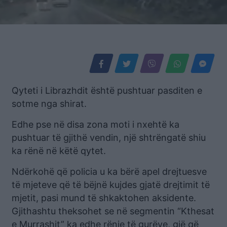
Qyteti i Librazhdit është pushtuar pasditen e
sotme nga shirat.
Edhe pse në disa zona moti i nxehtë ka
pushtuar të gjithë vendin, një shtrëngatë shiu
ka rënë në këtë qytet.
Ndërkohë që policia u ka bërë apel drejtuesve
të mjeteve që të bëjnë kujdes gjatë drejtimit të
mjetit, pasi mund të shkaktohen aksidente.
Gjithashtu theksohet se në segmentin “Kthesat
e Murrashit” ka edhe rënie të gurëve, gjë që