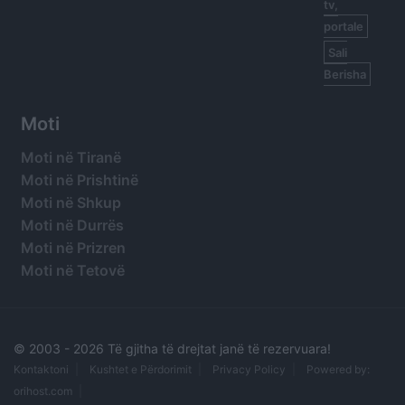
tv,
portale
Sali
Berisha
Moti
Moti në Tiranë
Moti në Prishtinë
Moti në Shkup
Moti në Durrës
Moti në Prizren
Moti në Tetovë
© 2003 -
2026 Të gjitha të drejtat janë të rezervuara!
Kontaktoni
Kushtet e Përdorimit
Privacy Policy
Powered by:
orihost.com