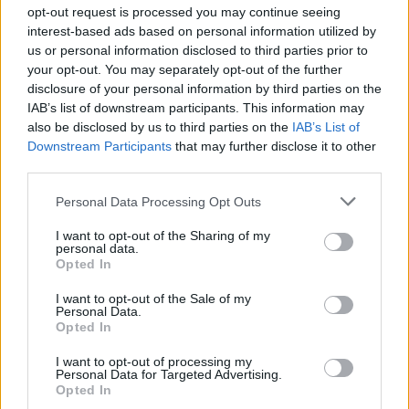
opt-out request is processed you may continue seeing
interest-based ads based on personal information utilized by
us or personal information disclosed to third parties prior to
your opt-out. You may separately opt-out of the further
disclosure of your personal information by third parties on the
Anije romake 2100-
FOTOLAJM/ Deklaratat e
IAB’s list of downstream participants. This information may
vjeçare me qindra amfora
Zelenskyt për Kosovën,
also be disclosed by us to third parties on the
IAB’s List of
vere del në dritë në brigjet
Prishtina heq banderolën
Downstream Participants
that may further disclose it to other
e Siçilisë
gjigande me mbishkrimin
third parties.
‘Free Ukraine’
Personal Data Processing Opt Outs
I want to opt-out of the Sharing of my
personal data.
Opted In
I want to opt-out of the Sale of my
Personal Data.
Dy shpërthime tronditin
Zjarri në Krujë/ Erion
Opted In
Kolumbinë, një polic vritet
Braçe kundërshton
nga droni me eksploziv
kritikat: Asnjë person apo
I want to opt-out of processing my
banesë nuk u dëmtua,
Personal Data for Targeted Advertising.
Opted In
cinizëm të thuash se 4.2
të fundit