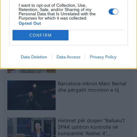
milionë euro do ta
I want to opt-out of Collection, Use,
shuanin menjëherë
Zjarr masiv në British
Retention, Sale, and/or Sharing of my
Personal Data that Is Unrelated with the
Columbia, mbi 20 mijë banorë
Purposes for which it was collected.
urdhërohen të largohen
Opted Out
CONFIRM
Ilir Kërçeli tregon propozimin e
LVV-së për PDK-në dhe LDK-në
Data Deletion
Data Access
Privacy Policy
Barcelona mbron Marc Bernal
dhe përgatit rinovimin e tij
Hetimet për dosjen “Balluku”/
SPAK ushtron kontrolle në
kompaninë “Atelier 4”,