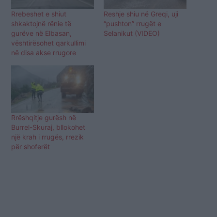
Rrebeshet e shiut
Reshje shiu në Greqi, uji
shkaktojnë rënie të
“pushton” rrugët e
gurëve në Elbasan,
Selanikut (VIDEO)
vështirësohet qarkullimi
në disa akse rrugore
Rrëshqitje gurësh në
Burrel-Skuraj, bllokohet
një krah i rrugës, rrezik
për shoferët