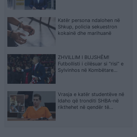
sekuestrohet projekti i
arredimit të vilës luksoze
Katër persona ndalohen në
Shkup, policia sekuestron
kokainë dhe marihuanë
ZHVILLIM I BUJSHËM!
Futbollisti i cilësuar si “risi” e
Sylvinhos në Kombëtare
ndërpret kontratën me klubin,
zbulohet arsyeja
Vrasja e katër studentëve në
Idaho që tronditi SHBA-në
rikthehet në qendër të
vëmendjes