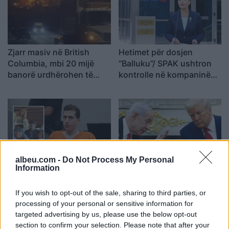
Zjarr masiv në British
Hetimet për dosjen
Columbia, mbi 20 mijë
“Balluku”/ SPAK ushtron
banorë urdhërohen të
kontrolle në kompaninë
largohen
“Atelier 4”, sekuestrohet
projekti i arredimit të vilës
luksoze
albeu.com -
Do Not Process My Personal
Information
Vrasja e katër studentëve
Netanyahu refuzon planin
në Idaho që tronditi
amerikan për Gazën:
SHBA-në rikthehet në
Tërheqja izraelite
If you wish to opt-out of the sale, sharing to third parties, or
qendër të vëmendjes
kushtëzohet me
processing of your personal or sensitive information for
çarmatimin e Hamasit
targeted advertising by us, please use the below opt-out
section to confirm your selection. Please note that after your