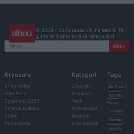
© 2003 -
2026 Albeu Online Media. Të
gjitha të drejtat janë të rezervuara!
Search
Kryesore
Kategori
Tags
Erion Veliaj
Lifestyle
Edi Rama
Free Esim
Showbiz
Albania
Zgjedhjet 2025
Tech
News
Belinda Balluku
Shëndetësi
Ilir Meta
SPAK
Argetim
Piranjat
Kombëtarja
Enciklopedi
gazeta,