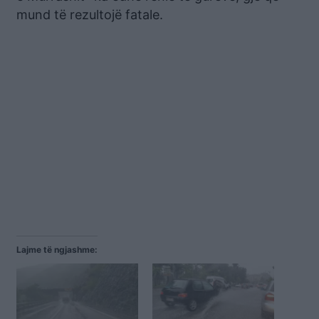
mund të rezultojë fatale.
Lajme të ngjashme: