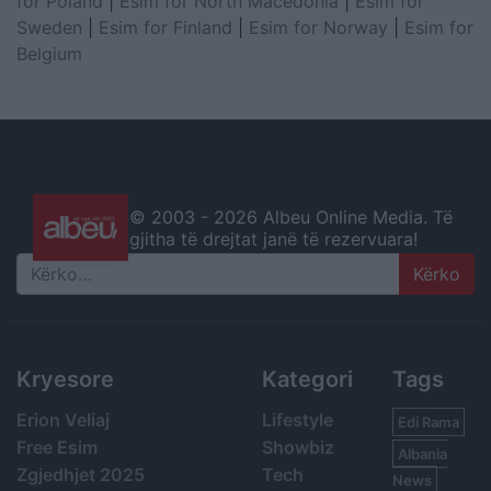
for Poland
|
Esim for North Macedonia
|
Esim for
Sweden
|
Esim for Finland
|
Esim for Norway
|
Esim for
Belgium
© 2003 -
2026 Albeu Online Media. Të
gjitha të drejtat janë të rezervuara!
Search
Kryesore
Kategori
Tags
Erion Veliaj
Lifestyle
Edi Rama
Free Esim
Showbiz
Albania
Zgjedhjet 2025
Tech
News