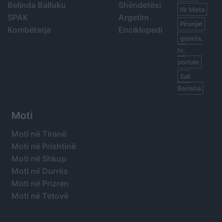
Belinda Balluku
Shëndetësi
Ilir Meta
SPAK
Argetim
Piranjat
Kombëtarja
Enciklopedi
gazeta,
tv,
portale
Sali
Berisha
Moti
Moti në Tiranë
Moti në Prishtinë
Moti në Shkup
Moti në Durrës
Moti në Prizren
Moti në Tetovë