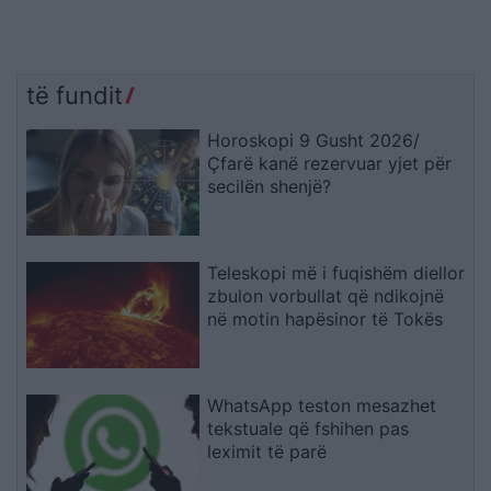
të fundit
Horoskopi 9 Gusht 2026/
Çfarë kanë rezervuar yjet për
secilën shenjë?
Teleskopi më i fuqishëm diellor
zbulon vorbullat që ndikojnë
në motin hapësinor të Tokës
WhatsApp teston mesazhet
tekstuale që fshihen pas
leximit të parë