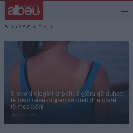
keyboard_arrow_right
Ballina
Shëroni Djegiet
Shëroni djegiet shpejt: 3 gjëra që duhet
të bëni nëse digjeni në diell dhe çfarë
të mos bëni
4 vit me parë
schedule