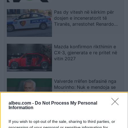
Pas dy vitesh në kërkim për
dosjen e inceneratorit të
Tiranës, arrestohet Renardo
Nallbani në Palasë
Mazda konfirmon rikthimin e
CX-3, gjenerata e re pritet në
vitin 2027
Valverde rrëfen befasinë nga
Mourinho: Nuk e mendoja se
do të ishte kështu
albeu.com -
Do Not Process My Personal
Information
Arrestohet 73-vjeçari në Krujë,
ndezi zjarr për të djegur barin
If you wish to opt-out of the sale, sharing to third parties, or
dhe flakët u përhapën drejt
processing of your personal or sensitive information for