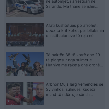
në automjet, i arrestuari në
Sarandë: Më thanë se ishin
lodra
Afati kushtetues po afrohet,
opozita kritikohet për bllokimin
e institucioneve të reja në
Kosovë
Të paktën 38 të vrarë dhe 29
të plagosur nga sulmet e
Huthive me raketa dhe dronë
kundër ushtrisë së Jemenit
Arbnor Muja larg vëmendjes së
Sylvinhos, sulmuesi kuqezi
mund të ndërrojë sërish
skuadër