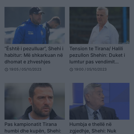
“Është i pezulluar”, Shehi i
Tension te Tirana/ Halili
habitur: Më shkarkuan në
pezullon Shehin: Duket i
dhomat e zhveshjes
lumtur pas vendimit
(FOTO)
19:05 / 05/10/2023
19:00 / 05/10/2023
schedule
schedule
Pas kampionatit Tirana
Humbja e thellë në
humbi dhe kupën, Shehi:
zgjedhje, Shehi: Nuk