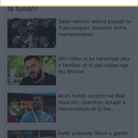
të fundit
Salah vendos rekord pagash te
Trabzonspori, zbulohet shifra
marramendëse
Miri rrëfen si ka ndryshuar jeta
e familjes së tij pas daljes nga
Big Brother
Rodri humbi durimin me Real
Madridin, zbardhen detajet e
marrëveshjes së tij me
Barcelonën
Katër pistoleta Glock u gjetën