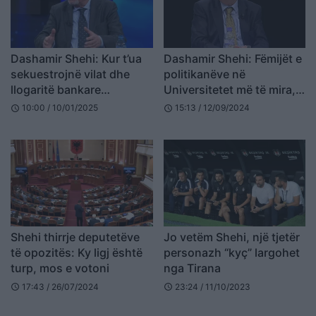
Dashamir Shehi: Kur t’ua
Dashamir Shehi: Fëmijët e
sekuestrojnë vilat dhe
politikanëve në
llogaritë bankare
Universitetet më të mira,
politikanëve, atëherë ka
kur s’mbush fëmija,
10:00 / 10/01/2025
15:13 / 12/09/2024
schedule
schedule
filluar lufta e vërtetë e
milionat s’të bëjnë punë
SPAK
Shehi thirrje deputetëve
Jo vetëm Shehi, një tjetër
të opozitës: Ky ligj është
personazh “kyç” largohet
turp, mos e votoni
nga Tirana
17:43 / 26/07/2024
23:24 / 11/10/2023
schedule
schedule