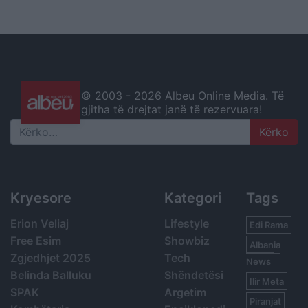
© 2003 -
2026 Albeu Online Media. Të
gjitha të drejtat janë të rezervuara!
Search
Kryesore
Kategori
Tags
Erion Veliaj
Lifestyle
Edi Rama
Free Esim
Showbiz
Albania
Zgjedhjet 2025
Tech
News
Belinda Balluku
Shëndetësi
Ilir Meta
SPAK
Argetim
Piranjat