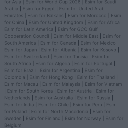
for Asia
|
Esim for World Cup 2026
|
Esim for Saudi
Arabia
|
Esim for Egypt
|
Esim for United Arab
Emirates
|
Esim for Balkans
|
Esim for Morocco
|
Esim
for China
|
Esim for United Kingdom
|
Esim for Africa
|
Esim for Latin America
|
Esim for GCC Gulf
Cooperation Council
|
Esim for Middle East
|
Esim for
South America
|
Esim for Canada
|
Esim for Mexico
|
Esim for Japan
|
Esim for Albania
|
Esim for Kosovo
|
Esim for Switzerland
|
Esim for Tunisia
|
Esim for
South Africa
|
Esim for Algeria
|
Esim for Portugal
|
Esim for Brazil
|
Esim for Argentina
|
Esim for
Colombia
|
Esim for Hong Kong
|
Esim for Thailand
|
Esim for Macau
|
Esim for Malaysia
|
Esim for Vietnam
|
Esim for South Korea
|
Esim for Austria
|
Esim for
Netherlands
|
Esim for Australia
|
Esim for Russia
|
Esim for India
|
Esim for Chile
|
Esim for Peru
|
Esim
for Poland
|
Esim for North Macedonia
|
Esim for
Sweden
|
Esim for Finland
|
Esim for Norway
|
Esim for
Belgium