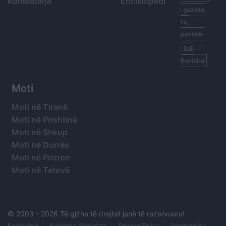
Kombëtarja
Enciklopedi
gazeta,
tv,
portale
Sali
Berisha
Moti
Moti në Tiranë
Moti në Prishtinë
Moti në Shkup
Moti në Durrës
Moti në Prizren
Moti në Tetovë
© 2003 -
2026 Të gjitha të drejtat janë të rezervuara!
Kontaktoni
Kushtet e Përdorimit
Privacy Policy
Powered by: