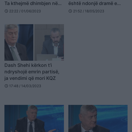
Ta kthejmë dhimbjen në
është ndonjë dramë e
forcë
madhe
22:22 / 01/06/2023
21:52 / 18/05/2023
schedule
schedule
Dash Shehi kërkon t’i
ndryshojë emrin partisë,
ja vendimi që mori KQZ
17:48 / 14/03/2023
schedule