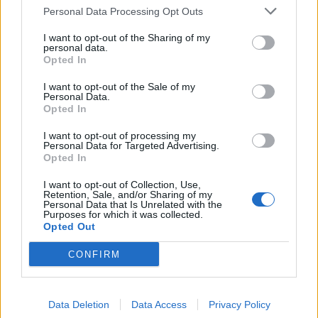
Personal Data Processing Opt Outs
I want to opt-out of the Sharing of my
personal data.
Opted In
I want to opt-out of the Sale of my
A e sjell Berisha opozitën
Shehi: I lumtur se nuk e
Personal Data.
në pushtet? Shehi: Nëse
diskutuam ndeshjen,
Opted In
duam të shohim ëndrra le
skuadra nuk varet nga
t’i shohim
individët
I want to opt-out of processing my
20:24 / 22/03/2022
22:08 / 14/02/2022
schedule
schedule
Personal Data for Targeted Advertising.
Opted In
I want to opt-out of Collection, Use,
Retention, Sale, and/or Sharing of my
Personal Data that Is Unrelated with the
Purposes for which it was collected.
Opted Out
CONFIRM
Shehi: Derbi, dhuratë për
Shehi: Derbin e fituam ne,
tifozët
kjo ka rëndësi
22:51 / 23/12/2021
22:34 / 25/10/2021
Data Deletion
Data Access
Privacy Policy
schedule
schedule