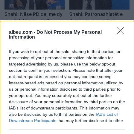
Shehi: Nëse PD del me dy
Shehi: Patronazhistët e
kandidatë në zgjedhje,
Ramës si spiunët në
dhe ne do kemi kandidatin
komunizëm
albeu.com -
Do Not Process My Personal
tonë
22:31 / 20/02/2023
22:04 / 20/02/2023
schedule
schedule
Information
If you wish to opt-out of the sale, sharing to third parties, or
processing of your personal or sensitive information for
targeted advertising by us, please use the below opt-out
section to confirm your selection. Please note that after your
opt-out request is processed you may continue seeing
interest-based ads based on personal information utilized by
us or personal information disclosed to third parties prior to
Fotoja e Lear Kurtit në
Shehi: Nuk është vetëm
your opt-out. You may separately opt-out of the further
Spitalin e Traumës,
merita ime, kam katër ditë
disclosure of your personal information by third parties on the
deputeti i PD: Mjekët
që kam vendosur për të
IAB’s list of downstream participants. This information may
duhen përgëzuar, dhe pse
ardhmen
20:43 / 23/10/2022
19:30 / 26/05/2022
schedule
schedule
also be disclosed by us to third parties on the
IAB’s List of
janë kthyer në “tabele
Downstream Participants
that may further disclose it to other
qitje”
third parties.