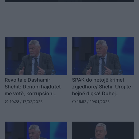
Revolta e Dashamir
SPAK do hetojë krimet
Shehit: Dënoni hajdutët
zgjedhore/ Shehi: Uroj të
me votë, korrupsioni
bëjnë diçka! Duhej
është futur në shoqëri, ai
numërim elektronik
10:28 / 17/02/2025
15:52 / 29/01/2025
schedule
schedule
që vjedh 2 mijë lekë,
njësoj me atë që vjedh 2
miliardë