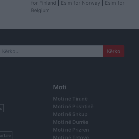
for Finland
|
Esim for Norway
|
Esim for
Belgium
Search
Moti
Moti në Tiranë
Moti në Prishtinë
s
Moti në Shkup
Moti në Durrës
Moti në Prizren
ortale
Moti në Tetovë