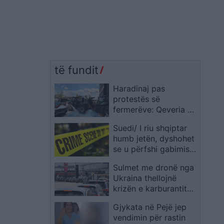
të fundit
Haradinaj pas
protestës së
fermerëve: Qeveria po
e godet prodhuesin
Suedi/ I riu shqiptar
vendor
humb jetën, dyshohet
se u përfshi gabimisht
në konfliktin e
Sulmet me dronë nga
bandave kriminale
Ukraina thellojnë
krizën e karburantit
në Rusi, mungesa
Gjykata në Pejë jep
raportohen në
vendimin për rastin
shumicën e rajoneve