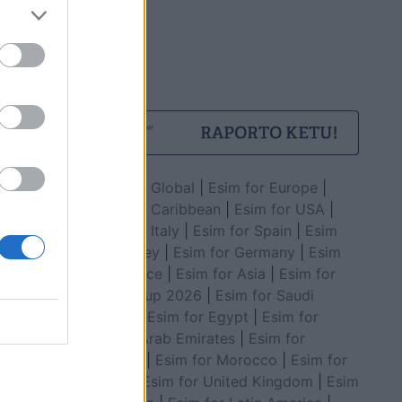
Esim for Global
|
Esim for Europe
|
Esim for Caribbean
|
Esim for USA
|
Esim for Italy
|
Esim for Spain
|
Esim
for Turkey
|
Esim for Germany
|
Esim
for Greece
|
Esim for Asia
|
Esim for
World Cup 2026
|
Esim for Saudi
Arabia
|
Esim for Egypt
|
Esim for
United Arab Emirates
|
Esim for
Balkans
|
Esim for Morocco
|
Esim for
China
|
Esim for United Kingdom
|
Esim