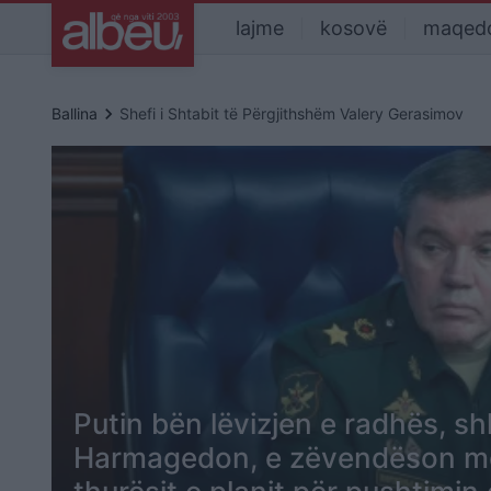
lajme
kosovë
maqed
keyboard_arrow_right
Ballina
Shefi i Shtabit të Përgjithshëm Valery Gerasimov
Putin bën lëvizjen e radhës, s
Harmagedon, e zëvendëson me