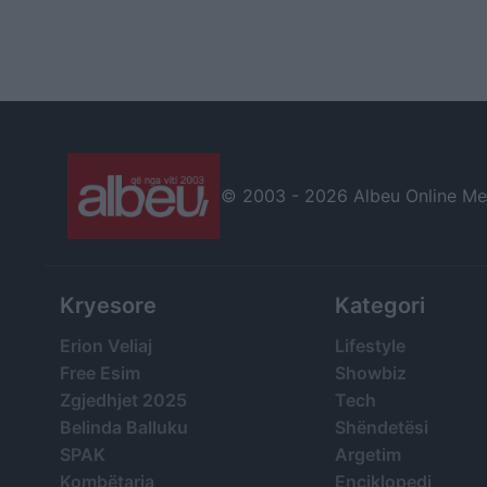
© 2003 -
2026 Albeu Online Medi
Kryesore
Kategori
Erion Veliaj
Lifestyle
Free Esim
Showbiz
Zgjedhjet 2025
Tech
Belinda Balluku
Shëndetësi
SPAK
Argetim
Kombëtarja
Enciklopedi