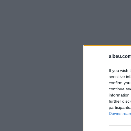
albeu.com
If you wish 
sensitive in
confirm you
continue se
information 
further disc
participants
Downstream 