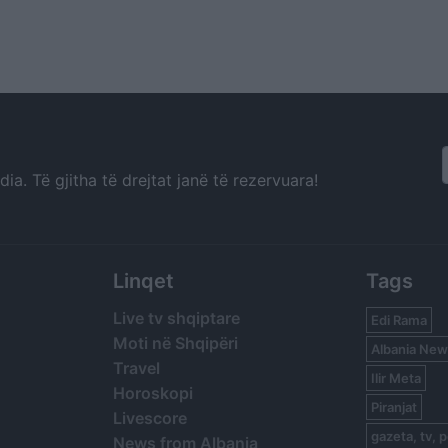
a. Të gjitha të drejtat janë të rezervuara!
Linqet
Tags
Live tv shqiptare
Edi Rama
Moti në Shqipëri
Albania New
Travel
Ilir Meta
Horoskopi
Piranjat
Livescore
gazeta, tv, p
News from Albania