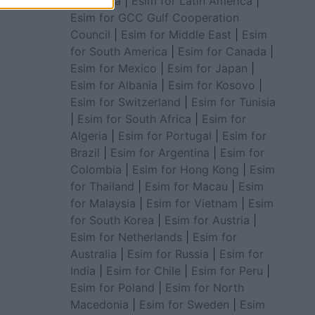
for Africa
|
Esim for Latin America
|
Esim for GCC Gulf Cooperation
Council
|
Esim for Middle East
|
Esim
for South America
|
Esim for Canada
|
Esim for Mexico
|
Esim for Japan
|
Esim for Albania
|
Esim for Kosovo
|
Esim for Switzerland
|
Esim for Tunisia
|
Esim for South Africa
|
Esim for
Algeria
|
Esim for Portugal
|
Esim for
Brazil
|
Esim for Argentina
|
Esim for
Colombia
|
Esim for Hong Kong
|
Esim
for Thailand
|
Esim for Macau
|
Esim
for Malaysia
|
Esim for Vietnam
|
Esim
for South Korea
|
Esim for Austria
|
Esim for Netherlands
|
Esim for
Australia
|
Esim for Russia
|
Esim for
India
|
Esim for Chile
|
Esim for Peru
|
Esim for Poland
|
Esim for North
Macedonia
|
Esim for Sweden
|
Esim