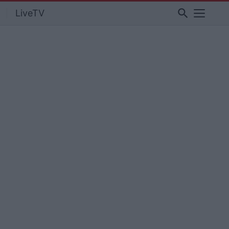
search
LiveTV