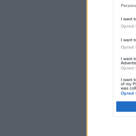
Persona
I want t
Opted 
I want t
Opted 
I want 
Advertis
Opted 
I want t
of my P
was col
Opted 