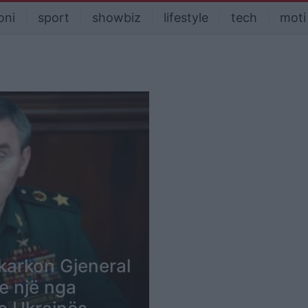
oni
sport
showbiz
lifestyle
tech
moti
hkarkon Gjeneral
 një nga