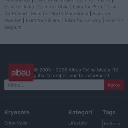
Esim for India
|
Esim for Chile
|
Esim for Peru
|
Esim
for Poland
|
Esim for North Macedonia
|
Esim for
Sweden
|
Esim for Finland
|
Esim for Norway
|
Esim for
Belgium
© 2003 -
2026 Albeu Online Media. Të
gjitha të drejtat janë të rezervuara!
Search
Kryesore
Kategori
Tags
Erion Veliaj
Lifestyle
Edi Rama