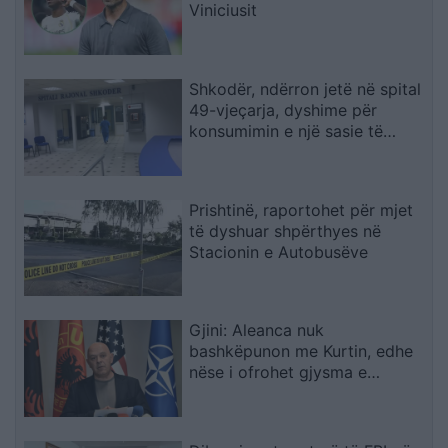
Viniciusit
Shkodër, ndërron jetë në spital
49-vjeçarja, dyshime për
konsumimin e një sasie të
madhe ilaçesh
Prishtinë, raportohet për mjet
të dyshuar shpërthyes në
Stacionin e Autobusëve
Gjini: Aleanca nuk
bashkëpunon me Kurtin, edhe
nëse i ofrohet gjysma e
qeverisë