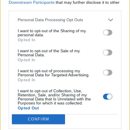
Downstream Participants
that may further disclose it to other
Senati amerikan e shpall
Mashtruesit u hoqën si
third parties.
Anthony Faucin fajtor për
punonjës sigurie, çiftit të
Personal Data Processing Opt Outs
shpërfillje të Kongresit
pensionistëve në Francë i
pasi nuk iu përgjigj
grabiten ar dhe bizhuteri
I want to opt-out of the Sharing of my
pyetjeve mbi pandeminë e
me vlerë 1.1 milion euro
personal data.
Covid-19
Opted In
I want to opt-out of the Sale of my
Personal Data.
Opted In
I want to opt-out of processing my
Vala e të nxehtit ekstrem,
Itali, alarm i kuq në 27
Personal Data for Targeted Advertising.
Opted In
Hungaria fik ndriçimin
qytete për shkak të vapës
dekorativ të
ekstreme; zgjatet orari i
I want to opt-out of Collection, Use,
monumenteve kryesore
vizitave në monumente
Retention, Sale, and/or Sharing of my
Personal Data that Is Unrelated with the
në Budapest për të
Purposes for which it was collected.
kursyer energji
Opted Out
CONFIRM