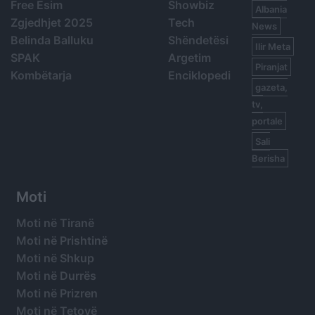
Free Esim
Showbiz
Albania
Zgjedhjet 2025
Tech
News
Belinda Balluku
Shëndetësi
Ilir Meta
SPAK
Argetim
Piranjat
Kombëtarja
Enciklopedi
gazeta,
tv,
portale
Sali
Berisha
Moti
Moti në Tiranë
Moti në Prishtinë
Moti në Shkup
Moti në Durrës
Moti në Prizren
Moti në Tetovë