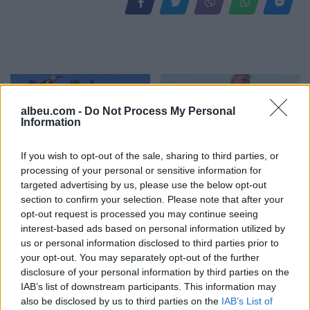
albeu.com -
Do Not Process My Personal
Information
If you wish to opt-out of the sale, sharing to third parties, or
Të paktën 38 të vrarë dhe
Trump mohon se SHBA-ja
processing of your personal or sensitive information for
29 të plagosur nga sulmet
ka mungesë municionesh:
targeted advertising by us, please use the below opt-out
section to confirm your selection. Please note that after your
e Huthive me raketa dhe
Burgime të gjata për
opt-out request is processed you may continue seeing
dronë kundër ushtrisë së
publikuesit e deklaratave
interest-based ads based on personal information utilized by
Jemenit
tradhtare
us or personal information disclosed to third parties prior to
your opt-out. You may separately opt-out of the further
disclosure of your personal information by third parties on the
IAB’s list of downstream participants. This information may
also be disclosed by us to third parties on the
IAB’s List of