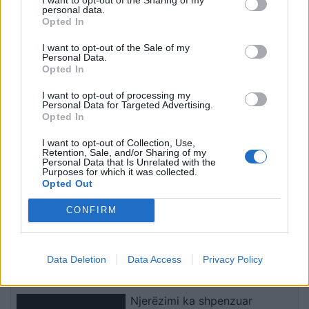
personal data.
Kuvendit
Opted In
I want to opt-out of the Sale of my
Grabitet taksisti në Lezhë,
Personal Data.
autorët i vjedhin para dhe
Opted In
sende personale
I want to opt-out of processing my
Personal Data for Targeted Advertising.
Opted In
Zjarr në një shtëpi në Gostivar,
I want to opt-out of Collection, Use,
tre persona dërgohen në
Retention, Sale, and/or Sharing of my
urgjencë, përfshirë dy policë
Personal Data that Is Unrelated with the
Purposes for which it was collected.
Opted Out
CONFIRM
Ish-gjyqtari i Kushtetueses
sqaron afatet dhe mundësinë e
shtyrjes së seancës konstituive
Data Deletion
Data Access
Privacy Policy
Njerëzimi ka shpenzuar