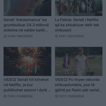
Seriali “Adoleshenca” ka
La Palma: Seriali i Netflix
grumbulluar 24.3 milionë
që ka shkaktuar delir tek
shikime në vetëm katër
shikuesit
ditë, e bën serialin më të
12:48 / 19/03/2025
14:51 / 23/12/2024
schedule
schedule
ndjekur në Netflix
VIDEO/ Seriali hit kthehet
VIDEO/ Po thyen rekorde
në Netflix, ja kur
shikueshmërie, pse të
publikohet sezoni i dytë i
gjithë po flasin për serialin
‘Squid Game’
Maxton Hall?
11:50 / 01/08/2024
13:17 / 10/06/2024
schedule
schedule