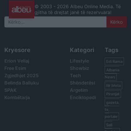
© 2003 -
2026 Albeu Online Media. Të
gjitha të drejtat janë të rezervuara!
Search
Kryesore
Kategori
Tags
Erion Veliaj
Lifestyle
Edi Rama
Free Esim
Showbiz
Albania
Zgjedhjet 2025
Tech
News
Belinda Balluku
Shëndetësi
Ilir Meta
SPAK
Argetim
Piranjat
Kombëtarja
Enciklopedi
gazeta,
tv,
portale
Sali