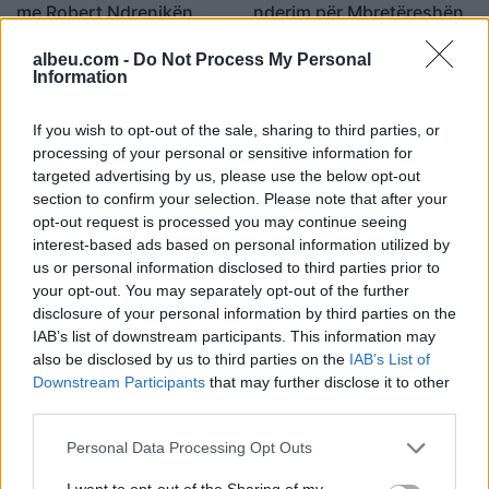
me Robert Ndrenikën,
nderim për Mbretëreshën
çfarë paralajmërojnë
22:59 / 14/11/2022
11:10 / 11/09/2022
schedule
schedule
albeu.com -
Do Not Process My Personal
Information
If you wish to opt-out of the sale, sharing to third parties, or
processing of your personal or sensitive information for
targeted advertising by us, please use the below opt-out
section to confirm your selection. Please note that after your
opt-out request is processed you may continue seeing
Seriali ku luajti Zelenskyy
interest-based ads based on personal information utilized by
bëhet “hit”, fansat një
us or personal information disclosed to third parties prior to
kërkesë
your opt-out. You may separately opt-out of the further
disclosure of your personal information by third parties on the
21:49 / 11/03/2022
schedule
IAB’s list of downstream participants. This information may
also be disclosed by us to third parties on the
IAB’s List of
Downstream Participants
that may further disclose it to other
të fundit
third parties.
PDK: Albin Kurti dhe
Personal Data Processing Opt Outs
Vetëvendosje vazhduan
bllokadën e konstituimit të
I want to opt-out of the Sharing of my