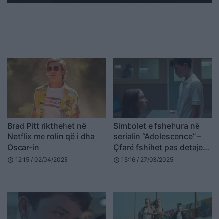
Brad Pitt rikthehet në
Simbolet e fshehura në
Netflix me rolin që i dha
serialin “Adolescence” –
Oscar-in
Çfarë fshihet pas detajeve
të vogla?
12:15 / 02/04/2025
15:16 / 27/03/2025
schedule
schedule