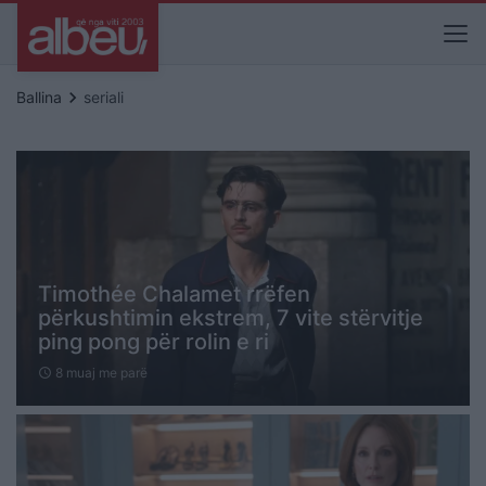
keyboard_arrow_right
Ballina
seriali
Timothée Chalamet rrëfen
përkushtimin ekstrem, 7 vite stërvitje
ping pong për rolin e ri
8 muaj me parë
schedule