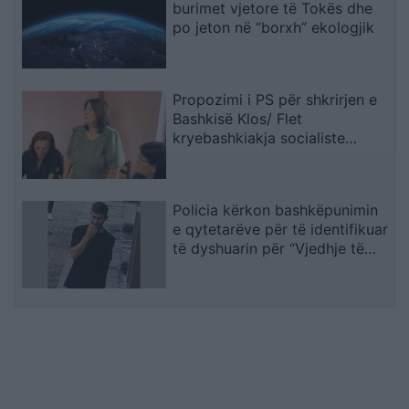
burimet vjetore të Tokës dhe
po jeton në “borxh” ekologjik
Propozimi i PS për shkrirjen e
Bashkisë Klos/ Flet
kryebashkiakja socialiste
Valbona Kola: Jam shërbëtore
e popullit, karrigia është e
përkohshme, nëse qytetarët
Policia kërkon bashkëpunimin
janë kundër, unë jam me ta
e qytetarëve për të identifikuar
(VIDEO)
të dyshuarin për “Vjedhje të
rëndë