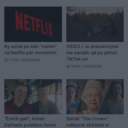
Ky serial po bën “namin”
VIDEO / Ju prezantojmë
në Netflix për momentin
me serialin që po përlot
TikTok-un
11:23 / 13/03/2024
schedule
19:36 / 13/02/2024
schedule
“Është gati”, Arben
Seriali “The Crown”
Derhemi publikon foton
ndërpret xhirimet si