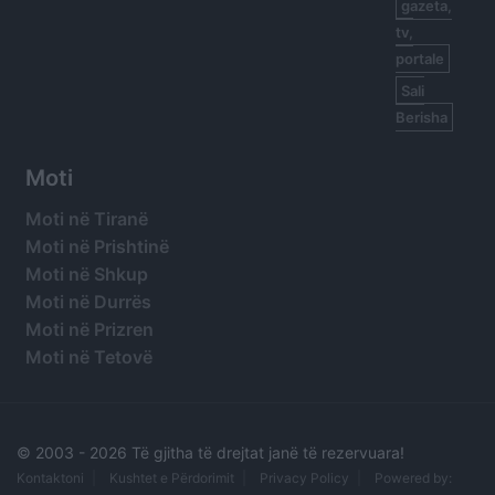
gazeta,
tv,
portale
Sali
Berisha
Moti
Moti në Tiranë
Moti në Prishtinë
Moti në Shkup
Moti në Durrës
Moti në Prizren
Moti në Tetovë
© 2003 -
2026 Të gjitha të drejtat janë të rezervuara!
Kontaktoni
Kushtet e Përdorimit
Privacy Policy
Powered by: