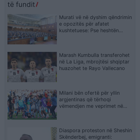
të fundit
Murati vë në dyshim qëndrimin
e opozitës për afatet
kushtetuese: Pse heshtën
atëherë e flasin tani?
Marash Kumbulla transferohet
në La Liga, mbrojtësi shqiptar
huazohet te Rayo Vallecano
Milani bën ofertë për yllin
argjentinas që tërhoqi
vëmendjen me veprimet në
Botëror
Diaspora proteston në Sheshin
Skënderbej, emigranti: