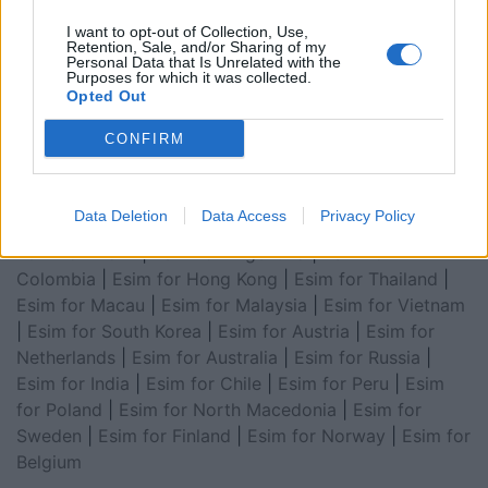
Arabia
|
Esim for Egypt
|
Esim for United Arab
I want to opt-out of Collection, Use,
Emirates
|
Esim for Balkans
|
Esim for Morocco
|
Esim
Retention, Sale, and/or Sharing of my
Personal Data that Is Unrelated with the
for China
|
Esim for United Kingdom
|
Esim for Africa
|
Purposes for which it was collected.
Esim for Latin America
|
Esim for GCC Gulf
Opted Out
Cooperation Council
|
Esim for Middle East
|
Esim for
CONFIRM
South America
|
Esim for Canada
|
Esim for Mexico
|
Esim for Japan
|
Esim for Albania
|
Esim for Kosovo
|
Esim for Switzerland
|
Esim for Tunisia
|
Esim for
Data Deletion
Data Access
Privacy Policy
South Africa
|
Esim for Algeria
|
Esim for Portugal
|
Esim for Brazil
|
Esim for Argentina
|
Esim for
Colombia
|
Esim for Hong Kong
|
Esim for Thailand
|
Esim for Macau
|
Esim for Malaysia
|
Esim for Vietnam
|
Esim for South Korea
|
Esim for Austria
|
Esim for
Netherlands
|
Esim for Australia
|
Esim for Russia
|
Esim for India
|
Esim for Chile
|
Esim for Peru
|
Esim
for Poland
|
Esim for North Macedonia
|
Esim for
Sweden
|
Esim for Finland
|
Esim for Norway
|
Esim for
Belgium