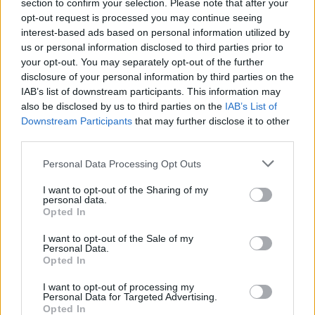
section to confirm your selection. Please note that after your
opt-out request is processed you may continue seeing
interest-based ads based on personal information utilized by
us or personal information disclosed to third parties prior to
your opt-out. You may separately opt-out of the further
disclosure of your personal information by third parties on the
IAB’s list of downstream participants. This information may
also be disclosed by us to third parties on the
IAB’s List of
Downstream Participants
that may further disclose it to other
third parties.
Personal Data Processing Opt Outs
I want to opt-out of the Sharing of my
personal data.
Opted In
I want to opt-out of the Sale of my
Personal Data.
Esim for Global
|
Esim for Europe
|
Esim for Caribbean
Opted In
|
Esim for USA
|
Esim for Italy
|
Esim for Spain
|
Esim
I want to opt-out of processing my
for Turkey
|
Esim for Germany
|
Esim for Greece
|
Esim
Personal Data for Targeted Advertising.
for Asia
|
Esim for World Cup 2026
|
Esim for Saudi
Opted In