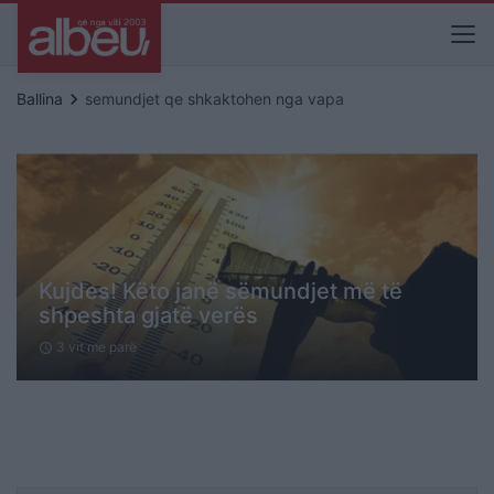
keyboard_arrow_right
Ballina
semundjet qe shkaktohen nga vapa
Kujdes! Këto janë sëmundjet më të
shpeshta gjatë verës
3 vit me parë
schedule