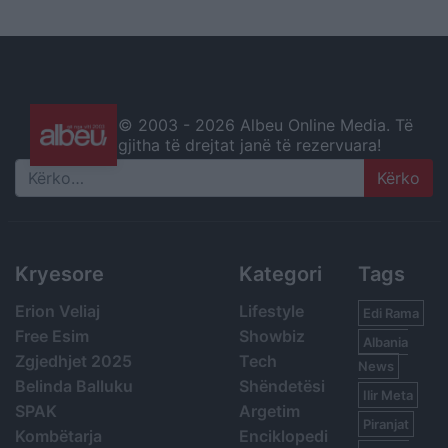
© 2003 -
2026 Albeu Online Media. Të
gjitha të drejtat janë të rezervuara!
Search
Kryesore
Kategori
Tags
Erion Veliaj
Lifestyle
Edi Rama
Free Esim
Showbiz
Albania
Zgjedhjet 2025
Tech
News
Belinda Balluku
Shëndetësi
Ilir Meta
SPAK
Argetim
Piranjat
Kombëtarja
Enciklopedi