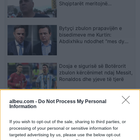
Shqiptarët meritojnë
meritokraci dhe një qeveri
europiane
Bytyçi zbulon prapavijën e
bisedimeve me Kurtin:
Abdixhiku ndodhet “mes dy
zjarreve
Dosja e sigurisë së Botërorit
zbulon kërcënimet ndaj Messit,
Ronaldos dhe yjeve të tjerë
albeu.com -
Do Not Process My Personal
Vëllezërit Prifti kundërshtojnë
Information
kufirin për muzikën: “O Rama,
kaq shumë do ta shpopullosh
If you wish to opt-out of the sale, sharing to third parties, or
vendin? Keq e më keq!”
processing of your personal or sensitive information for
targeted advertising by us, please use the below opt-out