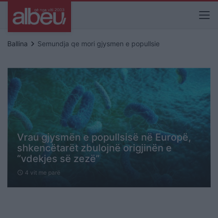
keyboard_arrow_right
Ballina
Semundja qe mori gjysmen e popullsie
Vrau gjysmën e popullsisë në Europë,
shkencëtarët zbulojnë origjinën e
“vdekjes së zezë”
4 vit me parë
schedule