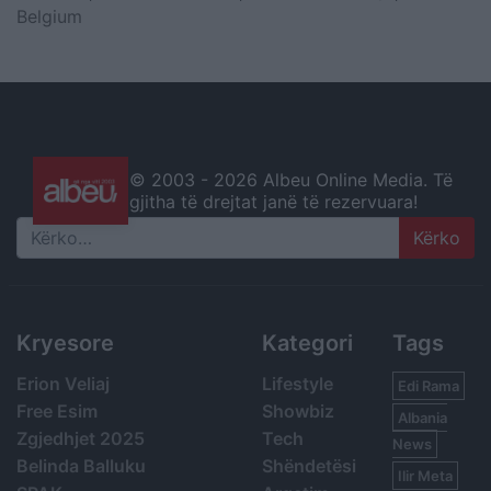
Belgium
© 2003 -
2026 Albeu Online Media. Të
gjitha të drejtat janë të rezervuara!
Search
Kryesore
Kategori
Tags
Erion Veliaj
Lifestyle
Edi Rama
Free Esim
Showbiz
Albania
Zgjedhjet 2025
Tech
News
Belinda Balluku
Shëndetësi
Ilir Meta