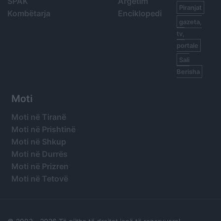
SPAK
Argetim
Piranjat
Kombëtarja
Enciklopedi
gazeta,
tv,
portale
Sali
Berisha
Moti
Moti në Tiranë
Moti në Prishtinë
Moti në Shkup
Moti në Durrës
Moti në Prizren
Moti në Tetovë