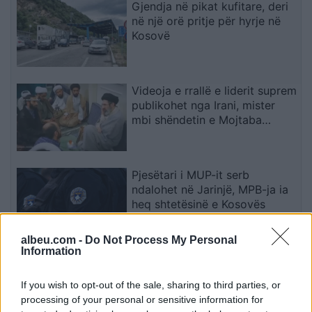
Gjendja në pikat kufitare, deri
në një orë pritje për hyrje në
Kosovë
Videoja e rrallë e liderit suprem
publikohet nga Irani, mister
mbi shëndetin e Mojtaba
Khameneit
Pjesëtari i MUP-it serb
ndalohet në Jarinjë, MPB-ja ia
heq shtetësinë e Kosovës
albeu.com -
Do Not Process My Personal
Information
Chelsea triumfon 3-0 ndaj
Milanit, Xabi Alonso vlerëson
If you wish to opt-out of the sale, sharing to third parties, or
paraqitjen e plotë të skuadrës
processing of your personal or sensitive information for