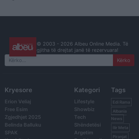
© 2003 -
2026 Albeu Online Media. Të
gjitha të drejtat janë të rezervuara!
Search
Kryesore
Kategori
Tags
Erion Veliaj
Lifestyle
Edi Rama
Free Esim
Showbiz
Albania
Zgjedhjet 2025
Tech
News
Belinda Balluku
Shëndetësi
Ilir Meta
SPAK
Argetim
Piranjat