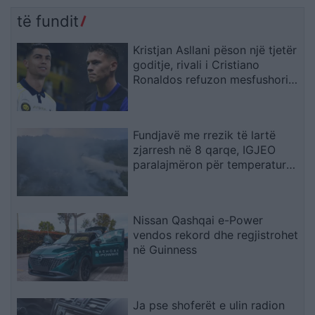
të fundit
Kristjan Asllani pëson një tjetër
goditje, rivali i Cristiano
Ronaldos refuzon mesfushorin
kuqezi
Fundjavë me rrezik të lartë
zjarresh në 8 qarqe, IGJEO
paralajmëron për temperatura
deri në 39 gradë
Nissan Qashqai e-Power
vendos rekord dhe regjistrohet
në Guinness
Ja pse shoferët e ulin radion