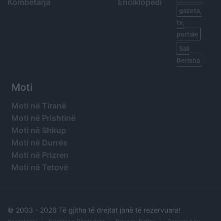
Kombëtarja
Enciklopedi
gazeta,
tv,
portale
Sali
Berisha
Moti
Moti në Tiranë
Moti në Prishtinë
Moti në Shkup
Moti në Durrës
Moti në Prizren
Moti në Tetovë
© 2003 -
2026 Të gjitha të drejtat janë të rezervuara!