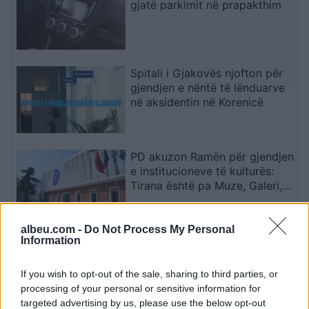
gjatë parkimit në prapakthim
Spitali i Gjakovës njofton për
gjendjen e nëntë të lënduarve
në aksidentin në Korenicë
PD akuzon Ramën për gjendjen
e institucioneve të kulturës:
Tirana është pa Muze, Galeri,
Teatër dhe Cirk Kombëtar
albeu.com -
Do Not Process My Personal
Dhurata e pazakontë në
Information
Trabzon habit Salah: Kryetari i
komunës i ofron një copë tokë
If you wish to opt-out of the sale, sharing to third parties, or
processing of your personal or sensitive information for
targeted advertising by us, please use the below opt-out