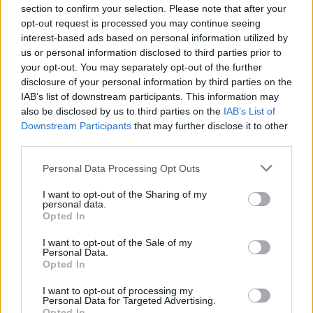
section to confirm your selection. Please note that after your
opt-out request is processed you may continue seeing
interest-based ads based on personal information utilized by
us or personal information disclosed to third parties prior to
your opt-out. You may separately opt-out of the further
disclosure of your personal information by third parties on the
IAB’s list of downstream participants. This information may
also be disclosed by us to third parties on the
IAB’s List of
Downstream Participants
that may further disclose it to other
third parties.
Personal Data Processing Opt Outs
I want to opt-out of the Sharing of my
personal data.
Opted In
I want to opt-out of the Sale of my
Personal Data.
Opted In
Esim for Global
|
Esim for Europe
|
Esim for Caribbean
|
Esim for USA
|
Esim for Italy
|
Esim for Spain
|
Esim
I want to opt-out of processing my
for Turkey
|
Esim for Germany
|
Esim for Greece
|
Esim
Personal Data for Targeted Advertising.
Opted In