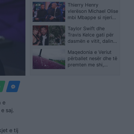
me kaq ndikim
Thierry Henry
vlefshme
vlerëson Michael Olise
mbi Mbappe si njeriun
kyç të Francës
Taylor Swift dhe
Travis Kelce gati për
dasmën e vitit, dalin
detaje të reja
Maqedonia e Veriut
përballet nesër dhe të
premten me shi,
bubullima dhe breshër
n e
e saj.
et e tij