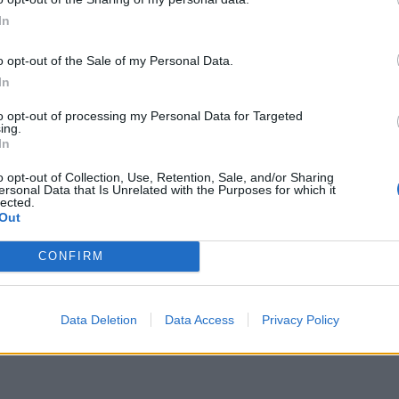
Perëndim.
In
o opt-out of the Sale of my Personal Data.
In
to opt-out of processing my Personal Data for Targeted
ing.
In
o opt-out of Collection, Use, Retention, Sale, and/or Sharing
ersonal Data that Is Unrelated with the Purposes for which it
lected.
Out
cholz thirrje Putinit: Jepi fund
Macron, Scholz dhe Draghti në Kie
 kërko armëpushim me Ukrainën
mësuam nga konferenca për shty
CONFIRM
liderëve?
Data Deletion
Data Access
Privacy Policy