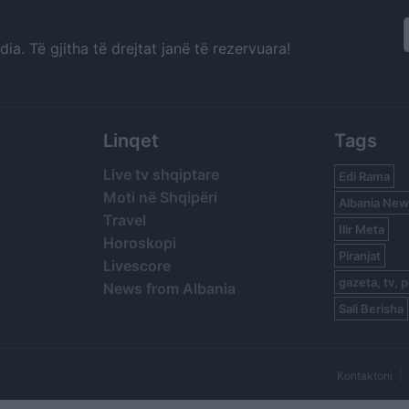
a. Të gjitha të drejtat janë të rezervuara!
Linqet
Tags
Live tv shqiptare
Edi Rama
Moti në Shqipëri
Albania New
Travel
Ilir Meta
Horoskopi
Piranjat
Livescore
gazeta, tv, p
News from Albania
Sali Berisha
Kontaktoni