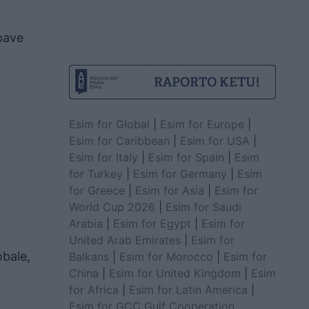
upave
Esim for Global
|
Esim for Europe
|
Esim for Caribbean
|
Esim for USA
|
Esim for Italy
|
Esim for Spain
|
Esim
for Turkey
|
Esim for Germany
|
Esim
for Greece
|
Esim for Asia
|
Esim for
World Cup 2026
|
Esim for Saudi
Arabia
|
Esim for Egypt
|
Esim for
United Arab Emirates
|
Esim for
obale,
Balkans
|
Esim for Morocco
|
Esim for
China
|
Esim for United Kingdom
|
Esim
for Africa
|
Esim for Latin America
|
Esim for GCC Gulf Cooperation