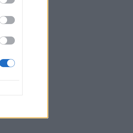
Belgium
v: Çfarë
p e