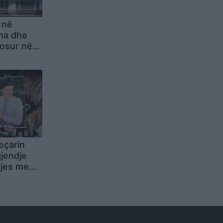
 në
ima dhe
gosur në
ët
ëtojnë
eçarin
gjendje
tjes me
 në Angli
hkelje të