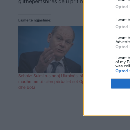
gjithëpërfshirës që u prit me skepticizëm në 
Opted 
I want t
Lajme të ngjashme:
Opted 
I want 
Advertis
Opted 
I want t
of my P
was col
Opted 
Scholz: Sulmi rus ndaj Ukrainës, sfida më e
Macron dhe S
madhe me të cilën përballet sot Gjermania
konfliktit,
dhe bota