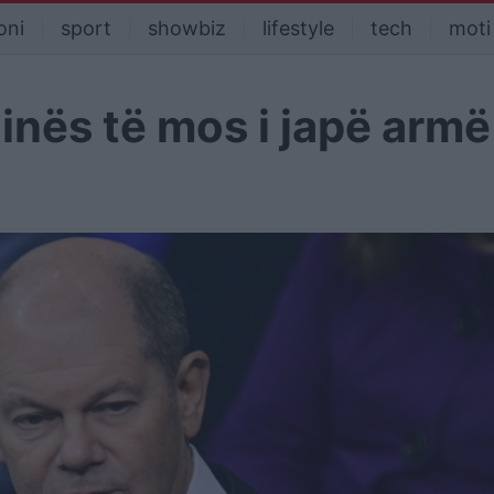
oni
sport
showbiz
lifestyle
tech
moti
Kinës të mos i japë armë