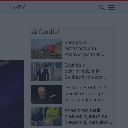
search
LiveTV
të fundit
Shoqata e
Naftëtarëve të
Kosovës përkrah
hetimet dhe kërkon
Çështja e
që sektori të mos
dekriminalizimit/
trajtohet në mënyrë të
Celibashi refuzon
përgjithësuar
heqjen e mandatit të
“Është e vështirë t’i
kryebashkiakut të
japësh ryshfet një
Kuçovës, Kreshnik
serveri, ndaj bëmë
Hajdari
Diellën pjesë të
Arrestohen katër
qeverisë”/ Rama nga
drejtues mjetesh në
Gjermania: Askund ky
Maqedoni, qarkullonin
transformim nuk është
pa patentë të