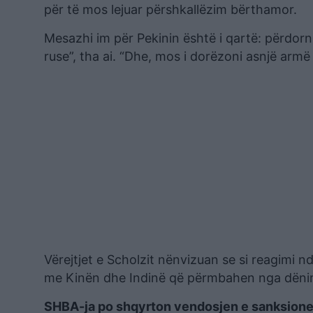
për të mos lejuar përshkallëzim bërthamor.
Mesazhi im për Pekinin është i qartë: përdorn
ruse”, tha ai. “Dhe, mos i dorëzoni asnjë armë
Vërejtjet e Scholzit nënvizuan se si reagimi n
me Kinën dhe Indinë që përmbahen nga dënimi
SHBA-ja po shqyrton vendosjen e sanksionev