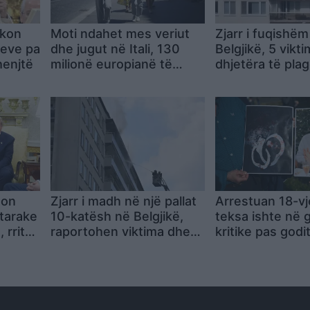
rkon
Moti ndahet mes veriut
Zjarr i fuqishëm
meve pa
dhe jugut në Itali, 130
Belgjikë, 5 vikt
henjtë
milionë europianë të
dhjetëra të pla
goditur nga vala e të
Antwerp, banor
nxehtit
përpiqen të shp
nga ballkonet
ton
Zjarr i madh në një pallat
Arrestuan 18-vj
htarake
10-katësh në Belgjikë,
teksa ishte në 
 rriten
raportohen viktima dhe
kritike pas godi
të plagosur
thikë, dy policë
nën hetim për s
rënda