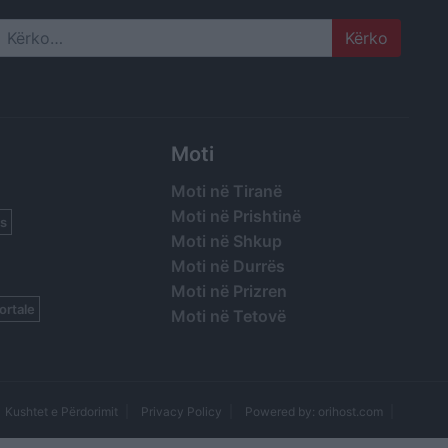
Search
Moti
Moti në Tiranë
Moti në Prishtinë
s
Moti në Shkup
Moti në Durrës
Moti në Prizren
ortale
Moti në Tetovë
Kushtet e Përdorimit
Privacy Policy
Powered by: orihost.com