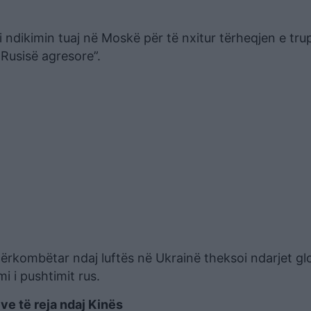
i ndikimin tuaj në Moskë për të nxitur tërheqjen e tr
 Rusisë agresore”.
dërkombëtar ndaj luftës në Ukrainë theksoi ndarjet gl
 i pushtimit rus.
e të reja ndaj Kinës