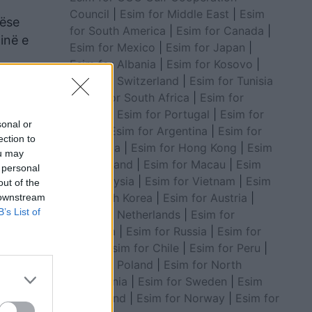
Council
|
Esim for Middle East
|
Esim
nëse
for South America
|
Esim for Canada
|
inë e
Esim for Mexico
|
Esim for Japan
|
Esim for Albania
|
Esim for Kosovo
|
Esim for Switzerland
|
Esim for Tunisia
undshëm.
|
Esim for South Africa
|
Esim for
Algeria
|
Esim for Portugal
|
Esim for
sonal or
Brazil
|
Esim for Argentina
|
Esim for
ection to
Colombia
|
Esim for Hong Kong
|
Esim
ou may
for Thailand
|
Esim for Macau
|
Esim
 personal
for Malaysia
|
Esim for Vietnam
|
Esim
out of the
for South Korea
|
Esim for Austria
|
 downstream
B’s List of
Esim for Netherlands
|
Esim for
Australia
|
Esim for Russia
|
Esim for
India
|
Esim for Chile
|
Esim for Peru
|
Esim for Poland
|
Esim for North
Macedonia
|
Esim for Sweden
|
Esim
for Finland
|
Esim for Norway
|
Esim for