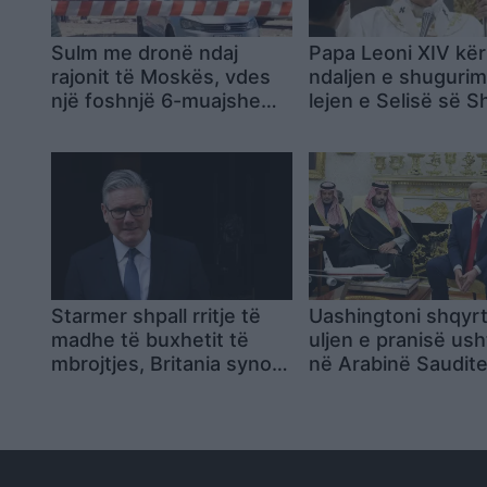
Sulm me dronë ndaj
Papa Leoni XIV kë
rajonit të Moskës, vdes
ndaljen e shuguri
një foshnjë 6-muajshe
lejen e Selisë së S
pas rënies së mbetjeve
mbi një ndërtesë
Starmer shpall rritje të
Uashingtoni shqyr
madhe të buxhetit të
uljen e pranisë us
mbrojtjes, Britania synon
në Arabinë Saudite,
80 miliardë paund në vit
përplasjet mes dy
para samitit të NATO-s
aleatëve për Iranin
në Ankara