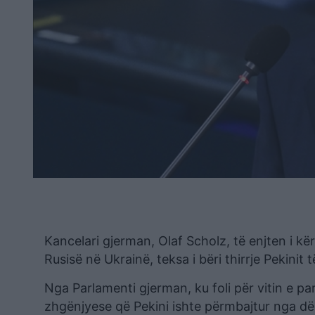
Kancelari gjerman, Olaf Scholz, të enjten i k
Rusisë në Ukrainë, teksa i bëri thirrje Pekinit 
Nga Parlamenti gjerman, ku foli për vitin e pa
zhgënjyese që Pekini ishte përmbajtur nga dëni