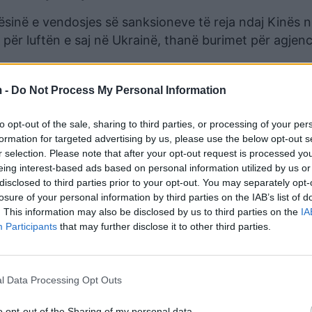
sinë e vendosjes së sanksioneve të reja ndaj Kinës 
për luftën e saj në Ukrainë, thanë burimet për agjenc
araprake, synojnë të mbledhin mbështetje nga një sërë
 -
Do Not Process My Personal Information
 për të koordinuar mbështetjen për çdo kufizim të m
to opt-out of the sale, sharing to third parties, or processing of your per
formation for targeted advertising by us, please use the below opt-out s
r selection. Please note that after your opt-out request is processed y
eing interest-based ads based on personal information utilized by us or
disclosed to third parties prior to your opt-out. You may separately opt-
losure of your personal information by third parties on the IAB’s list of
. This information may also be disclosed by us to third parties on the
IA
Participants
that may further disclose it to other third parties.
l Data Processing Opt Outs
rej 12 pikash që bën thirrje për një armëpushim
o opt-out of the Sharing of my personal data.