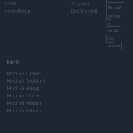
SPAK
Argetim
Piranjat
Kombëtarja
Enciklopedi
gazeta,
tv,
portale
Sali
Berisha
Moti
Moti në Tiranë
Moti në Prishtinë
Moti në Shkup
Moti në Durrës
Moti në Prizren
Moti në Tetovë