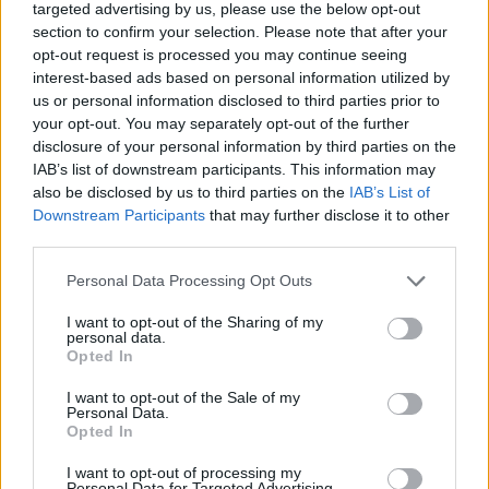
targeted advertising by us, please use the below opt-out
section to confirm your selection. Please note that after your
opt-out request is processed you may continue seeing
interest-based ads based on personal information utilized by
us or personal information disclosed to third parties prior to
your opt-out. You may separately opt-out of the further
disclosure of your personal information by third parties on the
IAB’s list of downstream participants. This information may
also be disclosed by us to third parties on the
IAB’s List of
Downstream Participants
that may further disclose it to other
third parties.
Personal Data Processing Opt Outs
I want to opt-out of the Sharing of my
personal data.
Opted In
I want to opt-out of the Sale of my
Personal Data.
Opted In
Esim for Global
|
Esim for Europe
|
Esim for Caribbean
I want to opt-out of processing my
|
Esim for USA
|
Esim for Italy
|
Esim for Spain
|
Esim
Personal Data for Targeted Advertising.