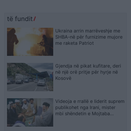
të fundit
Ukraina arrin marrëveshje me
SHBA-në për furnizime mujore
me raketa Patriot
Gjendja në pikat kufitare, deri
në një orë pritje për hyrje në
Kosovë
Videoja e rrallë e liderit suprem
publikohet nga Irani, mister
mbi shëndetin e Mojtaba
Khameneit