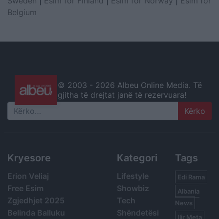
Sweden
|
Esim for Finland
|
Esim for Norway
|
Esim for
Belgium
© 2003 -
2026 Albeu Online Media. Të
gjitha të drejtat janë të rezervuara!
Search
Kryesore
Kategori
Tags
Erion Veliaj
Lifestyle
Edi Rama
Free Esim
Showbiz
Albania
Zgjedhjet 2025
Tech
News
Belinda Balluku
Shëndetësi
Ilir Meta