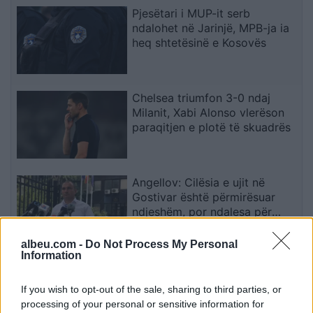
Pjesëtari i MUP-it serb
ndalohet në Jarinjë, MPB-ja ia
heq shtetësinë e Kosovës
Chelsea triumfon 3-0 ndaj
Milanit, Xabi Alonso vlerëson
paraqitjen e plotë të skuadrës
Angellov: Cilësia e ujit në
Gostivar është përmirësuar
ndjeshëm, por ndalesa për
konsum mbetet në fuqi
albeu.com -
Do Not Process My Personal
Information
Bamba Drissa kalon nga Bregu
i Fildishtë te Sopoti në
If you wish to opt-out of the sale, sharing to third parties, or
Kategorinë e Parë
processing of your personal or sensitive information for