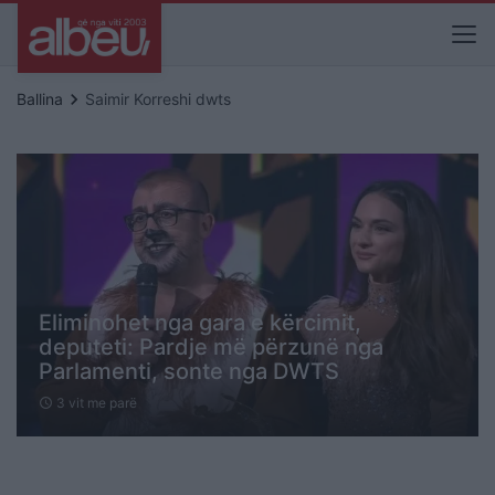
keyboard_arrow_right
Ballina
Saimir Korreshi dwts
Eliminohet nga gara e kërcimit,
deputeti: Pardje më përzunë nga
Parlamenti, sonte nga DWTS
3 vit me parë
schedule