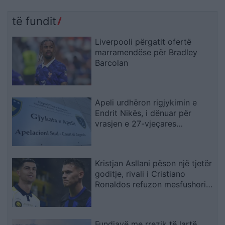
të fundit
Liverpooli përgatit ofertë
marramendëse për Bradley
Barcolan
Apeli urdhëron rigjykimin e
Endrit Nikës, i dënuar për
vrasjen e 27-vjeçares
argjentinase
Kristjan Asllani pëson një tjetër
goditje, rivali i Cristiano
Ronaldos refuzon mesfushorin
kuqezi
Fundjavë me rrezik të lartë