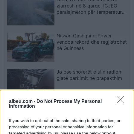
zjarresh në 8 qarqe, IGJEO
paralajmëron për temperatura
deri në 39 gradë
Nissan Qashqai e-Power
vendos rekord dhe regjistrohet
në Guinness
Ja pse shoferët e ulin radion
gjatë parkimit në prapakthim
albeu.com -
Do Not Process My Personal
Information
Spitali i Gjakovës njofton për
gjendjen e nëntë të lënduarve
në aksidentin në Korenicë
If you wish to opt-out of the sale, sharing to third parties, or
processing of your personal or sensitive information for
targeted advertising by us, please use the below opt-out