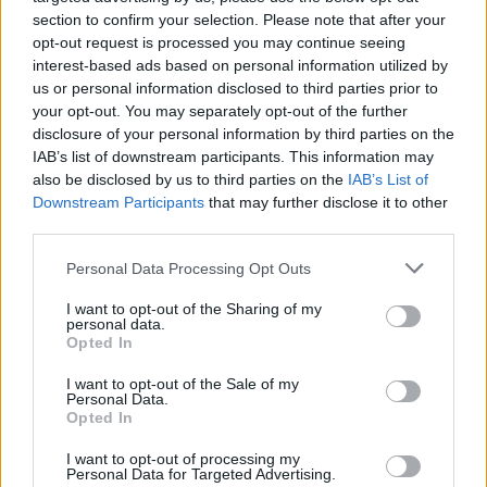
section to confirm your selection. Please note that after your
opt-out request is processed you may continue seeing
interest-based ads based on personal information utilized by
us or personal information disclosed to third parties prior to
your opt-out. You may separately opt-out of the further
disclosure of your personal information by third parties on the
IAB’s list of downstream participants. This information may
also be disclosed by us to third parties on the
IAB’s List of
Downstream Participants
that may further disclose it to other
third parties.
Personal Data Processing Opt Outs
I want to opt-out of the Sharing of my
personal data.
Opted In
I want to opt-out of the Sale of my
Personal Data.
Opted In
Esim for Global
|
Esim for Europe
|
Esim for Caribbean
|
Esim for USA
|
Esim for Italy
|
Esim for Spain
|
Esim
I want to opt-out of processing my
Personal Data for Targeted Advertising.
for Turkey
|
Esim for Germany
|
Esim for Greece
|
Esim