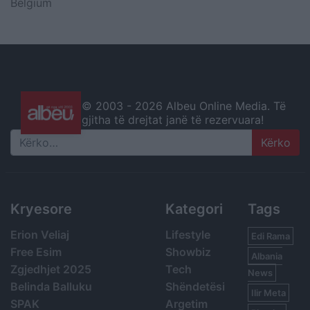
Belgium
© 2003 -
2026 Albeu Online Media. Të
gjitha të drejtat janë të rezervuara!
Search
Kryesore
Kategori
Tags
Erion Veliaj
Lifestyle
Edi Rama
Free Esim
Showbiz
Albania
Zgjedhjet 2025
Tech
News
Belinda Balluku
Shëndetësi
Ilir Meta
SPAK
Argetim