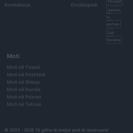
Piranjat
Kombëtarja
Enciklopedi
gazeta,
tv,
portale
Sali
Berisha
Moti
Moti në Tiranë
Moti në Prishtinë
Moti në Shkup
Moti në Durrës
Moti në Prizren
Moti në Tetovë
© 2003 -
2026 Të gjitha të drejtat janë të rezervuara!