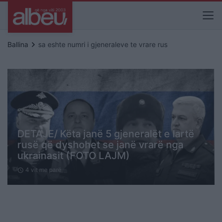
keyboard_arrow_right
Ballina
sa eshte numri i gjeneraleve te vrare rus
DETAJE/ Këta janë 5 gjeneralët e lartë
rusë që dyshohet se janë vrarë nga
ukrainasit (FOTO LAJM)
4 vit me parë
schedule