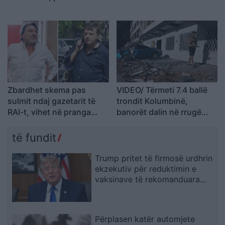
së rëndë me dronë në
Shemben katedrale e
Rusi
ndërtesa, dyshohet për
persona nën rrënoja
Zbardhet skema pas
VIDEO/ Tërmeti 7.4 ballë
sulmit ndaj gazetarit të
trondit Kolumbinë,
RAI-t, vihet në pranga
banorët dalin në rrugë
ideatori, bashkëpunëtori
ndërsa ndërtesat pësojnë
në kërkim
dëmtime
të fundit
Trump pritet të firmosë urdhrin
ekzekutiv për reduktimin e
vaksinave të rekomanduara
për fëmijët
Përplasen katër automjete