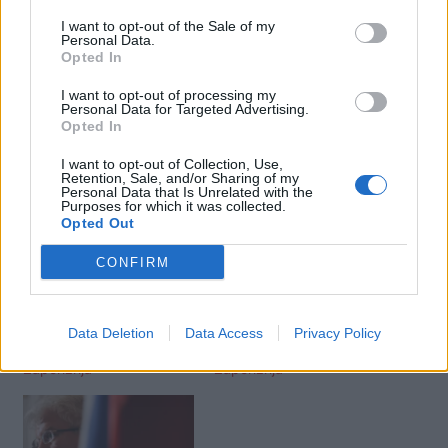
I want to opt-out of the Sale of my
Do të ishte shumë më mirë frytdhënëse nëse
Personal Data.
Rusia do të përballej më një forcë të madhe që
Opted In
në fillim. Mënyra më e mirë për t’u mbrojtur nga
I want to opt-out of processing my
Putin dhe ushtrita e tij e kalbur është t’i
Personal Data for Targeted Advertising.
Opted In
bllokojmë në të gjitha format./abcnews.al
I want to opt-out of Collection, Use,
Retention, Sale, and/or Sharing of my
Personal Data that Is Unrelated with the
Lajme të ngjashme:
Purposes for which it was collected.
Opted Out
CONFIRM
Miratohet rezoluta, thirrje
Miratohet rezoluta, thirrje
Data Deletion
Data Access
Privacy Policy
Rusisë të tërhiqet nga
Rusisë të tërhiqet nga
Zaporizhja
Zaporizhja