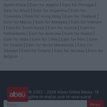
South Africa
|
Esim for Algeria
|
Esim for Portugal
|
Esim for Brazil
|
Esim for Argentina
|
Esim for
Colombia
|
Esim for Hong Kong
|
Esim for Thailand
|
Esim for Macau
|
Esim for Malaysia
|
Esim for Vietnam
|
Esim for South Korea
|
Esim for Austria
|
Esim for
Netherlands
|
Esim for Australia
|
Esim for Russia
|
Esim for India
|
Esim for Chile
|
Esim for Peru
|
Esim
for Poland
|
Esim for North Macedonia
|
Esim for
Sweden
|
Esim for Finland
|
Esim for Norway
|
Esim for
Belgium
© 2003 -
2026 Albeu Online Media. Të
gjitha të drejtat janë të rezervuara!