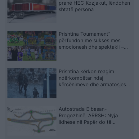
pranë HEC Kozjakut, lëndohen
shtatë persona
Prishtina Tournament”
përfundon me sukses mes
emocionesh dhe spektakli –
Trofeu i takon ‘Mercedes Getit’
Prishtina kërkon reagim
ndërkombëtar ndaj
kërcënimeve dhe armatosjes
së Serbisë
Autostrada Elbasan-
Rrogozhinë, ARRSH: Nyja
lidhëse në Papër do të
ndërtohet në një fazë të dytë