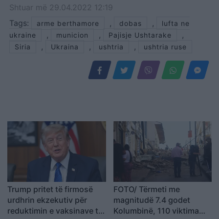
Shtuar
më
29.04.2022 12:19
Tags:
,
,
arme berthamore
dobas
lufta ne
,
,
,
ukraine
municion
Pajisje Ushtarake
,
,
,
Siria
Ukraina
ushtria
ushtria ruse
Trump pritet të firmosë
FOTO/ Tërmeti me
urdhrin ekzekutiv për
magnitudë 7.4 godet
reduktimin e vaksinave të
Kolumbinë, 110 viktima