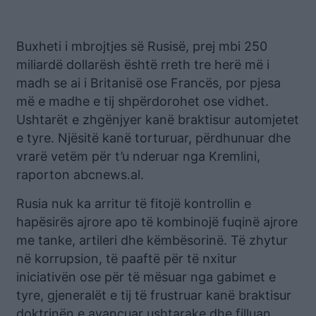
Buxheti i mbrojtjes së Rusisë, prej mbi 250
miliardë dollarësh është rreth tre herë më i
madh se ai i Britanisë ose Francës, por pjesa
më e madhe e tij shpërdorohet ose vidhet.
Ushtarët e zhgënjyer kanë braktisur automjetet
e tyre. Njësitë kanë torturuar, përdhunuar dhe
vrarë vetëm për t’u nderuar nga Kremlini,
raporton abcnews.al.
Rusia nuk ka arritur të fitojë kontrollin e
hapësirës ajrore apo të kombinojë fuqinë ajrore
me tanke, artileri dhe këmbësorinë. Të zhytur
në korrupsion, të paaftë për të nxitur
iniciativën ose për të mësuar nga gabimet e
tyre, gjeneralët e tij të frustruar kanë braktisur
doktrinën e avancuar ushtarake dhe filluan