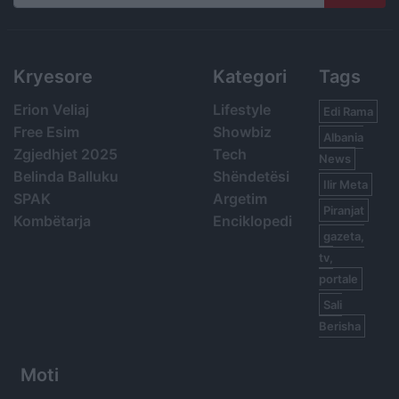
Search
Kryesore
Kategori
Tags
Erion Veliaj
Lifestyle
Edi Rama
Free Esim
Showbiz
Albania
Zgjedhjet 2025
Tech
News
Belinda Balluku
Shëndetësi
Ilir Meta
SPAK
Argetim
Piranjat
Kombëtarja
Enciklopedi
gazeta,
tv,
portale
Sali
Berisha
Moti