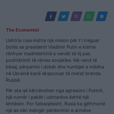
The Economist
Ushtria ruse kishte një mision për t’i treguar
botës se presidenti Vladimir Putin e kishte
rikthyer madhështinë e vendit të tij pas
poshtërimit të rënies sovjetike. Në vend të
kësaj, përparimi i dobët dhe humbjet e mëdha
në Ukrainë kanë ekspozuar të metat brenda
Rusisë.
Për ata që kërcënohen nga agresioni i Putinit,
një numër i pakët i ushtarëve është një
lehtësim. Por fatkeqësisht, Rusia ka gjithmonë
një as nën mëngë: përdorimin e armëve