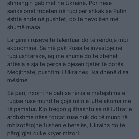
shmangin gabimet në Ukrainë. Por nëse
sanksionet mbeten në fuqi për shkak se Putin
është ende në pushtet, do të nevojiten më
shumë masa.
Largimi i rusëve të talentuar do të rëndojë mbi
ekonominë. Sa më pak Rusia të investojë në
fuqi ushtarake, aq më shumë do të zbehet
aftësia e sja të përçajë pjesën tjetër të botës.
Megjithatë, pushtimi i Ukrainës i ka dhënë disa
mësime.
Së pari, nxorri në pah se rënia e mëtejshme e
fuqisë ruse mund të çojë në një luftë akoma më
të pamatur. Kjo tregon gjithashtu se në luftrat e
ardhshme nëse forcat ruse nuk do të mund të
mbizotërojnë fushën e betejës, Ukraina do të
përgjigjet duke kryer mizori.