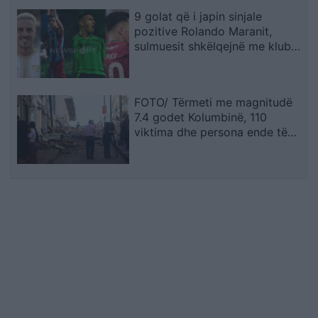
9 golat që i japin sinjale
pozitive Rolando Maranit,
sulmuesit shkëlqejnë me klubet
e tyre (STATISTIKAT)
FOTO/ Tërmeti me magnitudë
7.4 godet Kolumbinë, 110
viktima dhe persona ende të
bllokuar nën rrënoja