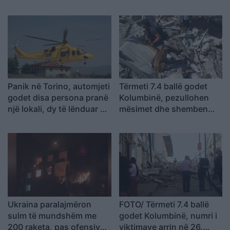
rekomanduara për fëmijët
dhe persona ende të
bllokuar nën rrënoja
Panik në Torino, automjeti
Tërmeti 7.4 ballë godet
godet disa persona pranë
Kolumbinë, pezullohen
një lokali, dy të lënduar në
mësimet dhe shemben
gjendje të rëndë
pjesë spitalesh; SHBA
ofron mbështetje
Ukraina paralajmëron
FOTO/ Tërmeti 7.4 ballë
sulm të mundshëm me
godet Kolumbinë, numri i
200 raketa, pas ofensivës
viktimave arrin në 26.