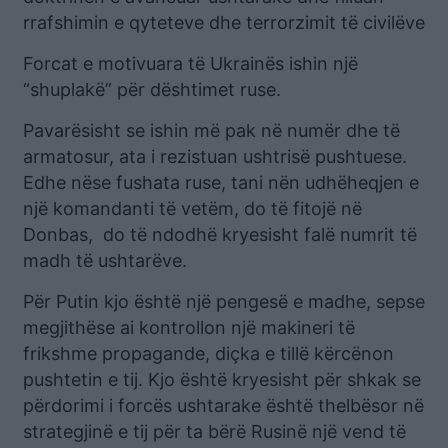
rrafshimin e qyteteve dhe terrorzimit të civilëve
Forcat e motivuara të Ukrainës ishin një
“shuplakë” për dështimet ruse.
Pavarësisht se ishin më pak në numër dhe të
armatosur, ata i rezistuan ushtrisë pushtuese.
Edhe nëse fushata ruse, tani nën udhëheqjen e
një komandanti të vetëm, do të fitojë në
Donbas, do të ndodhë kryesisht falë numrit të
madh të ushtarëve.
Për Putin kjo është një pengesë e madhe, sepse
megjithëse ai kontrollon një makineri të
frikshme propagande, diçka e tillë kërcënon
pushtetin e tij. Kjo është kryesisht për shkak se
përdorimi i forcës ushtarake është thelbësor në
strategjinë e tij për ta bërë Rusinë një vend të