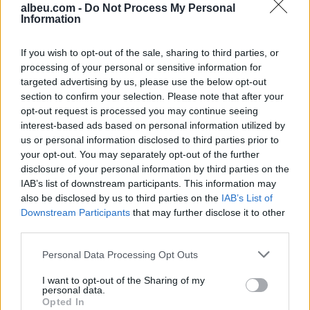
albeu.com -
Do Not Process My Personal
shohin dështimin e operacionit ushtarak të
Information
Putinit në mënyrë që të zbusin skemën e tij të
ardhshme.
If you wish to opt-out of the sale, sharing to third parties, or
processing of your personal or sensitive information for
Një ngërç në Donbas thjesht do të nxiste luftën
targeted advertising by us, please use the below opt-out
e radhës dhe mund të ishte edhe më
section to confirm your selection. Please note that after your
opt-out request is processed you may continue seeing
kërcënuese se sa lufta sot. Megjithatë, edhe
interest-based ads based on personal information utilized by
nëse Putin mposhtet, ai sërish mbetet i
us or personal information disclosed to third parties prior to
rrezikshëm. Thirrja për NATO-n është se
your opt-out. You may separately opt-out of the further
aleanca duhet të përforcojë mbrojtjen e saj.
disclosure of your personal information by third parties on the
IAB’s list of downstream participants. This information may
Kjo vjen, pasi përpjekja e Rusisë për të pushtuar
also be disclosed by us to third parties on the
IAB’s List of
Downstream Participants
that may further disclose it to other
shtetet baltike mund të rezultojë e
third parties.
suksesshme, por do të shkaktonte një luftë më
të gjerë në të cilën NATO në fund do të fitonte.
Personal Data Processing Opt Outs
Kjo mbrojtje përfshin rrezikun e llogaritjes së
I want to opt-out of the Sharing of my
gabuar dhe përshkallëzimit, nëse forcat
personal data.
Opted In
konvencionale të Rusisë janë të dobëta.