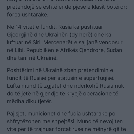
pretendojë se është ende pjesë e klasit botëror:
forca ushtarake.
Në 14 vitet e fundit, Rusia ka pushtuar
Gjeorgjinë dhe Ukrainën (dy herë) dhe ka
luftuar në Siri. Mercenarët e saj janë vendosur
në Libi, Republikën e Afrikës Qendrore, Sudan
dhe tani në Ukrainë.
Poshtërimi në Ukrainë zbeh pretendimin e
fundit të Rusisë për statusin e superfuqisë.
Lufta mund të zgjatet dhe ndërkohë Rusia nuk
do të jetë në gjendje të kryejë operacione të
mëdha diku tjetër.
Pajisjet, municionet dhe fuqia ushtarake po
shfrytëzohen me shpejtësi. Mund të nevojiten
vite për të trajnuar forcat ruse në mënyrë që të