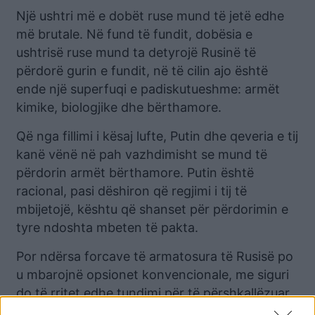
Një ushtri më e dobët ruse mund të jetë edhe
më brutale. Në fund të fundit, dobësia e
ushtrisë ruse mund ta detyrojë Rusinë të
përdorë gurin e fundit, në të cilin ajo është
ende një superfuqi e padiskutueshme: armët
kimike, biologjike dhe bërthamore.
Që nga fillimi i kësaj lufte, Putin dhe qeveria e tij
kanë vënë në pah vazhdimisht se mund të
përdorin armët bërthamore. Putin është
racional, pasi dëshiron që regjimi i tij të
mbijetojë, kështu që shanset për përdorimin e
tyre ndoshta mbeten të pakta.
Por ndërsa forcave të armatosura të Rusisë po
u mbarojnë opsionet konvencionale, me siguri
do të rritet edhe tundimi për të përshkallëzuar
luftën. Por oficerët dhe strategët e tij duhet të