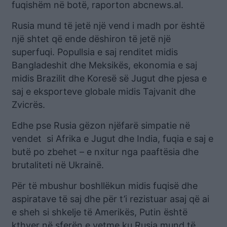
fuqishëm në botë, raporton abcnews.al.
Rusia mund të jetë një vend i madh por është
një shtet që ende dëshiron të jetë një
superfuqi. Popullsia e saj renditet midis
Bangladeshit dhe Meksikës, ekonomia e saj
midis Brazilit dhe Koresë së Jugut dhe pjesa e
saj e eksporteve globale midis Tajvanit dhe
Zvicrës.
Edhe pse Rusia gëzon njëfarë simpatie në
vendet si Afrika e Jugut dhe India, fuqia e saj e
butë po zbehet – e nxitur nga paaftësia dhe
brutaliteti në Ukrainë.
Për të mbushur boshllëkun midis fuqisë dhe
aspiratave të saj dhe për t’i rezistuar asaj që ai
e sheh si shkelje të Amerikës, Putin është
kthyer në sferën e vetme ku Rusia mund të