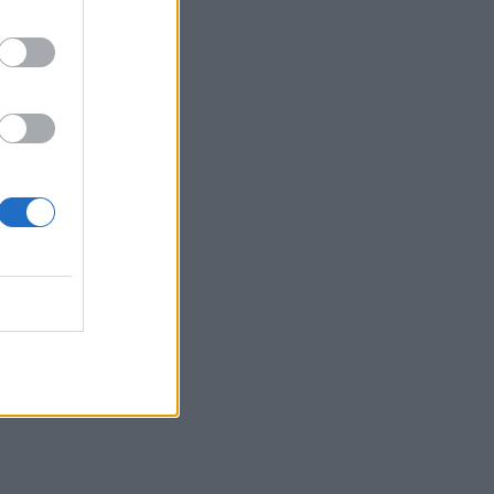
ndit
ërsi të
ep, se
atrulla
ijon të
rugës që
r
të
gurimit