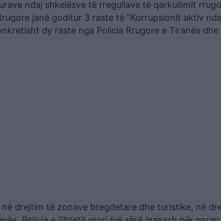
ave ndaj shkelësve të rregullave të qarkullimit rrugo
rugore janë goditur 3 raste të “Korrupsionit aktiv nda
nkretisht dy raste nga Policia Rrugore e Tiranës dhe 
 në drejtim të zonave bregdetare dhe turistike, në dre
avës, Policia e Shtetit mori një sërë masash për garan