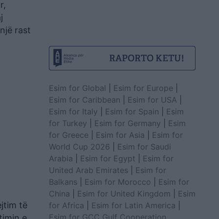
r,
j
një rast
Esim for Global
|
Esim for Europe
|
Esim for Caribbean
|
Esim for USA
|
Esim for Italy
|
Esim for Spain
|
Esim
for Turkey
|
Esim for Germany
|
Esim
for Greece
|
Esim for Asia
|
Esim for
World Cup 2026
|
Esim for Saudi
Arabia
|
Esim for Egypt
|
Esim for
United Arab Emirates
|
Esim for
Balkans
|
Esim for Morocco
|
Esim for
China
|
Esim for United Kingdom
|
Esim
jtim të
for Africa
|
Esim for Latin America
|
Esim for GCC Gulf Cooperation
timin e