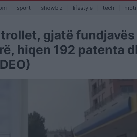
oni
sport
showbiz
lifestyle
tech
moti
trollet, gjatë fundjavës
rë, hiqen 192 patenta 
IDEO)