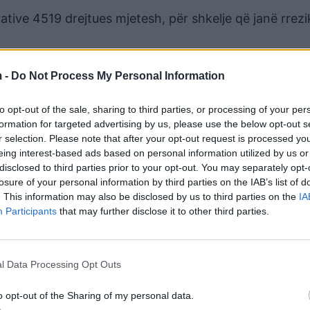
tive 4519 drejtues mjetesh, për shkelje që janë rrezi
ioneve administrative të vendosurave ndaj shkelësve
 -
Do Not Process My Personal Information
javës, nga shërbimet e Policisë Rrugore janë goditur 3
në funksione publike”, konkretisht dy raste nga Polici
to opt-out of the sale, sharing to third parties, or processing of your per
ugore e Dibrës.
formation for targeted advertising by us, please use the below opt-out s
r selection. Please note that after your opt-out request is processed y
enalisht shtetasit B. D. dhe P. H., të cilët kanë tentu
eing interest-based ads based on personal information utilized by us or
 qëllim shmangien e masës administrative për shkelje
disclosed to third parties prior to your opt-out. You may separately opt-
losure of your personal information by third parties on the IAB’s list of
. This information may also be disclosed by us to third parties on the
IA
agrancë shtetasi D. C., 48 vjeç, banues në Bulqizë, pa
Participants
that may further disclose it to other third parties.
 drejtonte mjetin në gjendje të dehur në masën 0.67 mg
uar të korruptojë punonjësit e Policisë.
l Data Processing Opt Outs
ë Rrugore të Shkodrës u arrestua shtetasi Y. H., 30 v
ksin rrugor Shkodër-Lezhë, në vendin e quajtur “Hark
o opt-out of the Sharing of my personal data.