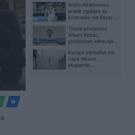
Arijon Ibrahimovic
publikon mesazhin e
pranë zgjatjes së
lamtumirës
kontratës me Bayernin
pas besimit të Vincent
Tirana prezanton
Kompanyt
Albert Rebac,
plotësohet edhe një
vend në stafin
Evropa përballet me
bardheblu
vapë rekord,
ekspertët
paralajmërojnë se
ekstremet po kthehen
në normë
ka