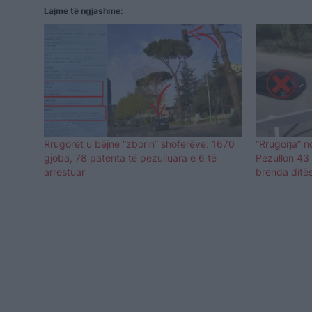
Lajme të ngjashme:
Rrugorët u bëjnë “zborin” shoferëve: 1670
“Rrugorja” 
gjoba, 78 patenta të pezulluara e 6 të
Pezullon 43
arrestuar
brenda ditë