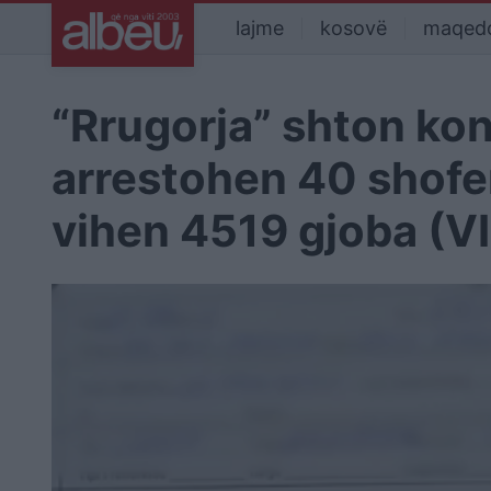
lajme
kosovë
maqed
“Rrugorja” shton kon
arrestohen 40 shofe
vihen 4519 gjoba (V