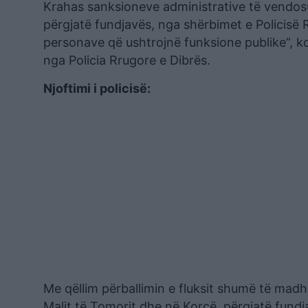
Krahas sanksioneve administrative të vendosur
përgjatë fundjavës, nga shërbimet e Policisë R
personave që ushtrojnë funksione publike”, ko
nga Policia Rrugore e Dibrës.
Njoftimi i policisë:
Me qëllim përballimin e fluksit shumë të madh
Malit të Tomorit dhe në Korçë, përgjatë fundj