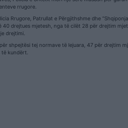
denteve rrugore.
licia Rrugore, Patrullat e Përgjithshme dhe “Shqiponja
 40 drejtues mjetesh, nga të cilët 28 për drejtim mjet
e drejtimi.
për shpejtësi tej normave të lejuara, 47 për drejtim mj
s të kundërt.