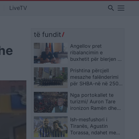
search
LiveTV
të fundit
dhe
Angellov pret
ribalancimin e
buxhetit për blerjen e
tre “Air Traktorëve”
Prishtina përcjell
dhe punësimin e dy
mesazhe falënderimi
pilotëve të rinj
për SHBA-në në 250-
vjetorin e Pavarësisë
Nga portokallet te
turizmi/ Auron Tare
ironizon Ramën dhe
Ballën: Nuk është ariu
Ish-mesfushori i
rus që po na
Tiranës, Agustin
shqetëson pyllin, por
Torassa, ndahet me
çakenjtë tanë
Afragolese dhe