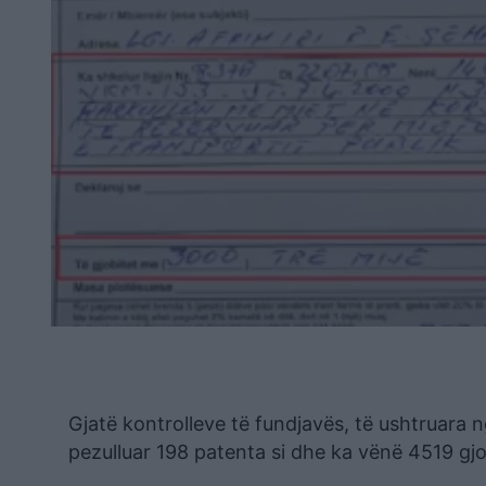
Gjatë kontrolleve të fundjavës, të ushtruara 
pezulluar 198 patenta si dhe ka vënë 4519 gj