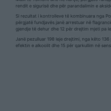
rendit e sigurisë dhe për parandalimin e aksi
Si rezultat i kontrolleve të kombinuara nga Po
përgjatë fundjavës janë arrestuar në flagrancë
gjendje të dehur dhe 12 për drejtim mjeti pa lej
Janë pezulluar 198 leje drejtimi, nga këto 136 
efektin e alkoolit dhe 15 për qarkullim në sen