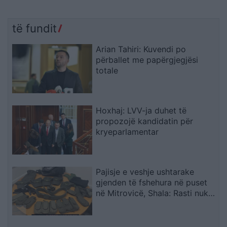
të fundit
Arian Tahiri: Kuvendi po
përballet me papërgjegjësi
totale
Hoxhaj: LVV-ja duhet të
propozojë kandidatin për
kryeparlamentar
Pajisje e veshje ushtarake
gjenden të fshehura në puset
në Mitrovicë, Shala: Rasti nuk
mund të shihet si incident i
veçuar