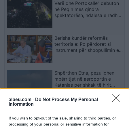
Verë dhe Portokalle” debuton
në Peqin mes qindra
spektatorësh, ndalesa e radhës
në Kavajë
Berisha kundër reformës
territoriale: Po përdoret si
instrument për shpopullimin e
Shqipërisë
Shpërthen Etna, pezullohen
mbërritjet në aeroportin e
Katanias për shkak të hirit
vullkanik
albeu.com -
Do Not Process My Personal
Information
Berisha sulmon Ramën dhe
Ballukun: 83 mandatet po
If you wish to opt-out of the sale, sharing to third parties, or
përdoren si mburojë për aferat
processing of your personal or sensitive information for
kriminale