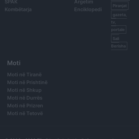
SPAK
Argetim
Piranjat
Kombëtarja
Enciklopedi
gazeta,
tv,
portale
Sali
Berisha
Moti
Moti në Tiranë
Moti në Prishtinë
Moti në Shkup
Moti në Durrës
Moti në Prizren
Moti në Tetovë