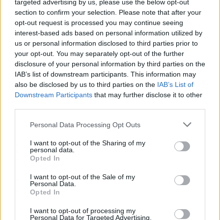
targeted advertising by us, please use the below opt-out
section to confirm your selection. Please note that after your
opt-out request is processed you may continue seeing
interest-based ads based on personal information utilized by
us or personal information disclosed to third parties prior to
your opt-out. You may separately opt-out of the further
disclosure of your personal information by third parties on the
IAB’s list of downstream participants. This information may
also be disclosed by us to third parties on the
IAB’s List of
Downstream Participants
that may further disclose it to other
third parties.
Personal Data Processing Opt Outs
I want to opt-out of the Sharing of my
personal data.
Opted In
I want to opt-out of the Sale of my
Personal Data.
Opted In
Esim for Global
|
Esim for Europe
|
Esim for Caribbean
I want to opt-out of processing my
|
Esim for USA
|
Esim for Italy
|
Esim for Spain
|
Esim
Personal Data for Targeted Advertising.