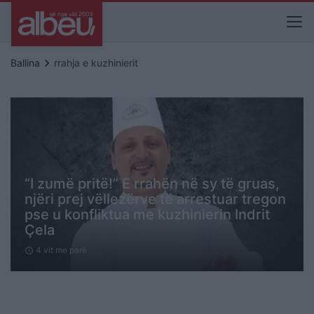
keyboard_arrow_right
Ballina
rrahja e kuzhinierit
“I zumë pritë!” E rrahën në sy të gruas,
njëri prej vëllezërve të arrestuar tregon
pse u konfliktua me kuzhinierin Indrit
Çela
4 vit me parë
schedule