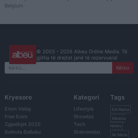
Belgium
© 2003 -
2026 Albeu Online Media. Të
gjitha të drejtat janë të rezervuara!
Search
Kryesore
Kategori
Tags
Erion Veliaj
Lifestyle
Edi Rama
Free Esim
Showbiz
Albania
Zgjedhjet 2025
Tech
News
Belinda Balluku
Shëndetësi
Ilir Meta