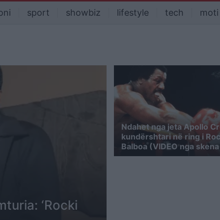
oni
sport
showbiz
lifestyle
tech
moti
Ndahet nga jeta Apollo C
kundërshtari në ring i Ro
Balboa (VIDEO nga skena e
turia: ‘Rocki