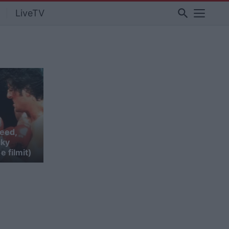
search
LiveTV
reed,
cky
 filmit)