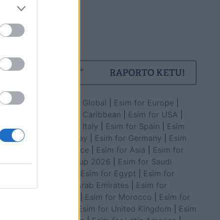
Esim for Global
|
Esim for Europe
|
Esim for Caribbean
|
Esim for USA
|
Esim for Italy
|
Esim for Spain
|
Esim
for Turkey
|
Esim for Germany
|
Esim
for Greece
|
Esim for Asia
|
Esim for
World Cup 2026
|
Esim for Saudi
Arabia
|
Esim for Egypt
|
Esim for
United Arab Emirates
|
Esim for
Balkans
|
Esim for Morocco
|
Esim for
China
|
Esim for United Kingdom
|
Esim