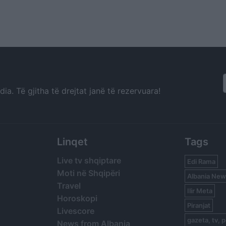
a. Të gjitha të drejtat janë të rezervuara!
Linqet
Tags
Live tv shqiptare
Edi Rama
Moti në Shqipëri
Albania New
Travel
Ilir Meta
Horoskopi
Piranjat
Livescore
gazeta, tv, p
News from Albania