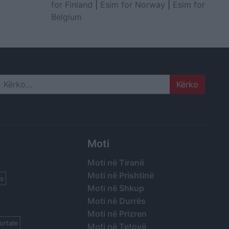
for Finland
|
Esim for Norway
|
Esim for
Belgium
Search
Moti
Moti në Tiranë
Moti në Prishtinë
s
Moti në Shkup
Moti në Durrës
Moti në Prizren
ortale
Moti në Tetovë