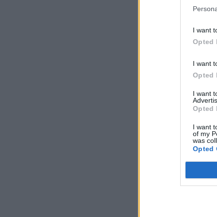
Persona
I want t
Opted 
I want t
Opted 
I want 
Advertis
Opted 
I want t
of my P
was col
Opted 