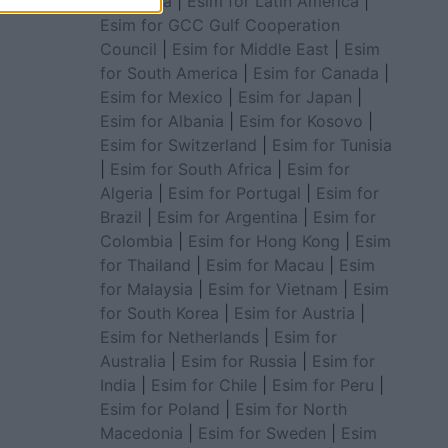
for Africa
|
Esim for Latin America
|
Esim for GCC Gulf Cooperation
Council
|
Esim for Middle East
|
Esim
for South America
|
Esim for Canada
|
Esim for Mexico
|
Esim for Japan
|
Esim for Albania
|
Esim for Kosovo
|
Esim for Switzerland
|
Esim for Tunisia
|
Esim for South Africa
|
Esim for
Algeria
|
Esim for Portugal
|
Esim for
Brazil
|
Esim for Argentina
|
Esim for
Colombia
|
Esim for Hong Kong
|
Esim
for Thailand
|
Esim for Macau
|
Esim
for Malaysia
|
Esim for Vietnam
|
Esim
for South Korea
|
Esim for Austria
|
Esim for Netherlands
|
Esim for
Australia
|
Esim for Russia
|
Esim for
India
|
Esim for Chile
|
Esim for Peru
|
Esim for Poland
|
Esim for North
Macedonia
|
Esim for Sweden
|
Esim