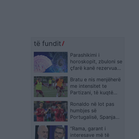
të fundit
Parashikimi i
horoskopit, zbuloni se
çfarë kanë rezervuar
yjet për ju sot
Bratu e nis menjëherë
me intensitet te
Partizani, të kuqtë
hapin fazën
Ronaldo në lot pas
përgatitore për
humbjes së
sezonin e ri
Portugalisë, Spanja
kalon në çerekfinale
“Rama, garant i
interesave më të