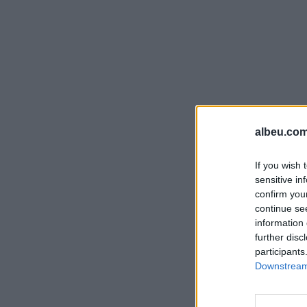
albeu.com
If you wish 
sensitive in
confirm you
continue se
information 
further disc
participants
Downstream 