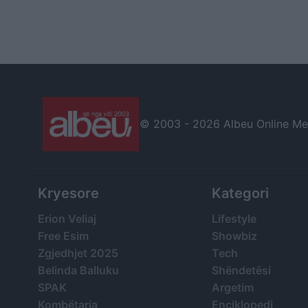
© 2003 -
2026 Albeu Online Medi
Kryesore
Kategori
Erion Veliaj
Lifestyle
Free Esim
Showbiz
Zgjedhjet 2025
Tech
Belinda Balluku
Shëndetësi
SPAK
Argetim
Kombëtarja
Enciklopedi