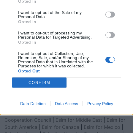
Opted In
I want to opt-out of the Sale of my
Personal Data.
Opted In
I want to opt-out of processing my
Personal Data for Targeted Advertising.
Opted In
I want to opt-out of Collection, Use,
Retention, Sale, and/or Sharing of my
Personal Data that Is Unrelated with the
Esim for Global
|
Esim for Europe
|
Esim for Caribbean
Purposes for which it was collected.
|
Esim for USA
|
Esim for Italy
|
Esim for Spain
|
Esim
Opted Out
for Turkey
|
Esim for Germany
|
Esim for Greece
|
Esim
CONFIRM
for Asia
|
Esim for World Cup 2026
|
Esim for Saudi
Arabia
|
Esim for Egypt
|
Esim for United Arab
Emirates
|
Esim for Balkans
|
Esim for Morocco
|
Esim
Data Deletion
Data Access
Privacy Policy
for China
|
Esim for United Kingdom
|
Esim for Africa
|
Esim for Latin America
|
Esim for GCC Gulf
Cooperation Council
|
Esim for Middle East
|
Esim for
South America
|
Esim for Canada
|
Esim for Mexico
|