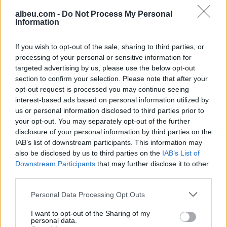
albeu.com -
Do Not Process My Personal
Information
Janevska: Në shtator priten
rreth 4.900 nxënës më pak në
If you wish to opt-out of the sale, sharing to third parties, or
klasën e parë
processing of your personal or sensitive information for
targeted advertising by us, please use the below opt-out
section to confirm your selection. Please note that after your
Prokuroria serbe mbledh prova
opt-out request is processed you may continue seeing
pas ndalimit të një të dyshuari
interest-based ads based on personal information utilized by
për krime lufte në Kosovë
us or personal information disclosed to third parties prior to
your opt-out. You may separately opt-out of the further
disclosure of your personal information by third parties on the
IAB’s list of downstream participants. This information may
also be disclosed by us to third parties on the
IAB’s List of
Downstream Participants
that may further disclose it to other
third parties.
Personal Data Processing Opt Outs
I want to opt-out of the Sharing of my
personal data.