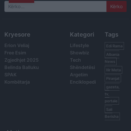
Search
Kryesore
Kategori
Tags
Erion Veliaj
Lifestyle
Edi Rama
Free Esim
Showbiz
Albania
Zgjedhjet 2025
Tech
News
Belinda Balluku
Shëndetësi
Ilir Meta
SPAK
Argetim
Piranjat
Kombëtarja
Enciklopedi
gazeta,
tv,
portale
Sali
Berisha