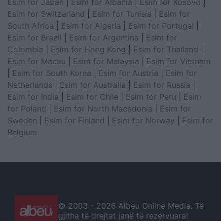
Esim for Japan
|
Esim for Albania
|
Esim for Kosovo
|
Esim for Switzerland
|
Esim for Tunisia
|
Esim for
South Africa
|
Esim for Algeria
|
Esim for Portugal
|
Esim for Brazil
|
Esim for Argentina
|
Esim for
Colombia
|
Esim for Hong Kong
|
Esim for Thailand
|
Esim for Macau
|
Esim for Malaysia
|
Esim for Vietnam
|
Esim for South Korea
|
Esim for Austria
|
Esim for
Netherlands
|
Esim for Australia
|
Esim for Russia
|
Esim for India
|
Esim for Chile
|
Esim for Peru
|
Esim
for Poland
|
Esim for North Macedonia
|
Esim for
Sweden
|
Esim for Finland
|
Esim for Norway
|
Esim for
Belgium
© 2003 -
2026 Albeu Online Media. Të
gjitha të drejtat janë të rezervuara!