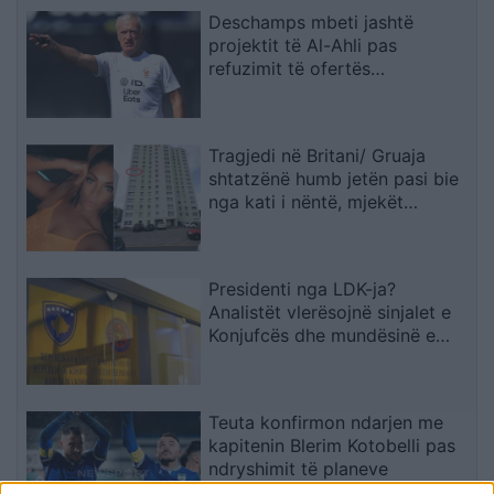
Deschamps mbeti jashtë
projektit të Al-Ahli pas
refuzimit të ofertës
multimilionëshe
Tragjedi në Britani/ Gruaja
shtatzënë humb jetën pasi bie
nga kati i nëntë, mjekët
shpëtojnë foshnjën
Presidenti nga LDK-ja?
Analistët vlerësojnë sinjalet e
Konjufcës dhe mundësinë e
marrëveshjes me LVV-në
Teuta konfirmon ndarjen me
kapitenin Blerim Kotobelli pas
ndryshimit të planeve