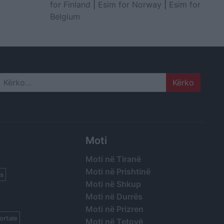
for Finland
|
Esim for Norway
|
Esim for
Belgium
Search
Moti
Moti në Tiranë
Moti në Prishtinë
s
Moti në Shkup
Moti në Durrës
Moti në Prizren
ortale
Moti në Tetovë