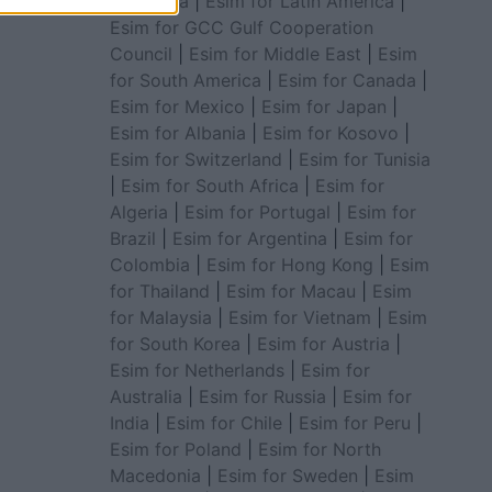
for Africa
|
Esim for Latin America
|
Esim for GCC Gulf Cooperation
Council
|
Esim for Middle East
|
Esim
for South America
|
Esim for Canada
|
Esim for Mexico
|
Esim for Japan
|
Esim for Albania
|
Esim for Kosovo
|
Esim for Switzerland
|
Esim for Tunisia
|
Esim for South Africa
|
Esim for
Algeria
|
Esim for Portugal
|
Esim for
Brazil
|
Esim for Argentina
|
Esim for
Colombia
|
Esim for Hong Kong
|
Esim
for Thailand
|
Esim for Macau
|
Esim
for Malaysia
|
Esim for Vietnam
|
Esim
for South Korea
|
Esim for Austria
|
Esim for Netherlands
|
Esim for
Australia
|
Esim for Russia
|
Esim for
India
|
Esim for Chile
|
Esim for Peru
|
Esim for Poland
|
Esim for North
Macedonia
|
Esim for Sweden
|
Esim