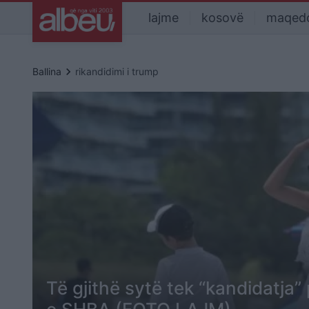
lajme
kosovë
maqed
keyboard_arrow_right
Ballina
rikandidimi i trump
Të gjithë sytë tek “kandidatja”