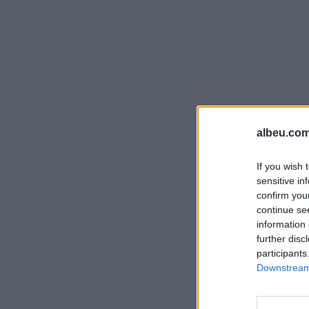
albeu.com
If you wish 
sensitive in
confirm you
continue se
information 
further disc
participants
Downstream 