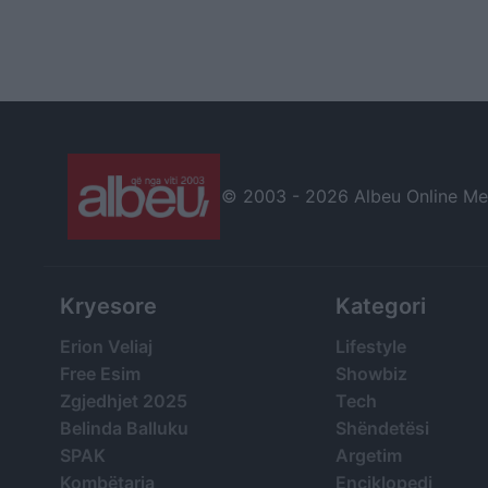
© 2003 -
2026 Albeu Online Medi
Kryesore
Kategori
Erion Veliaj
Lifestyle
Free Esim
Showbiz
Zgjedhjet 2025
Tech
Belinda Balluku
Shëndetësi
SPAK
Argetim
Kombëtarja
Enciklopedi