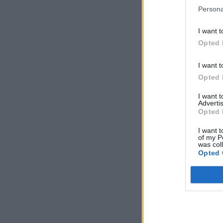
Persona
I want t
Opted 
I want t
Opted 
I want 
Advertis
Opted 
I want t
of my P
was col
Opted 