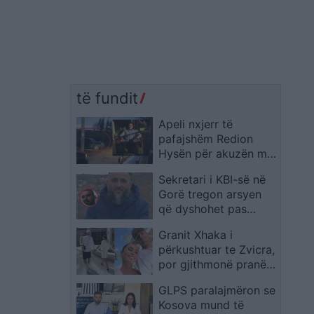
të fundit
Apeli nxjerr të
pafajshëm Redion
Hysën për akuzën mbi
vrasjen e Xhulio Prelës
Sekretari i KBI-së në
Gorë tregon arsyen
që dyshohet pas
vrasjes së imamit në
Granit Xhaka i
Dragash
përkushtuar te Zvicra,
por gjithmonë pranë
familjes: Momente që
GLPS paralajmëron se
kanë rëndësi
Kosova mund të