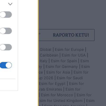
Esim for Global
|
Esim for Europe
|
Esim for Caribbean
|
Esim for USA
|
Esim for Italy
|
Esim for Spain
|
Esim
for Turkey
|
Esim for Germany
|
Esim
for Greece
|
Esim for Asia
|
Esim for
World Cup 2026
|
Esim for Saudi
Arabia
|
Esim for Egypt
|
Esim for
United Arab Emirates
|
Esim for
Balkans
|
Esim for Morocco
|
Esim for
China
|
Esim for United Kingdom
|
Esim