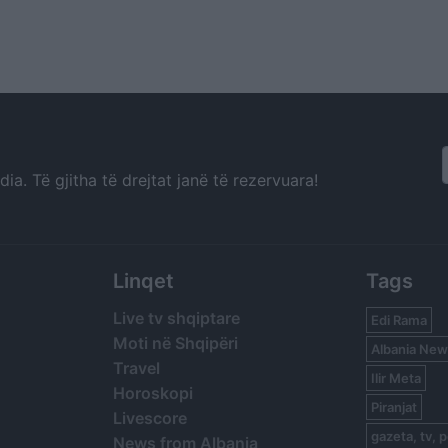
a. Të gjitha të drejtat janë të rezervuara!
Linqet
Tags
Live tv shqiptare
Edi Rama
Moti në Shqipëri
Albania New
Travel
Ilir Meta
Horoskopi
Piranjat
Livescore
gazeta, tv, p
News from Albania