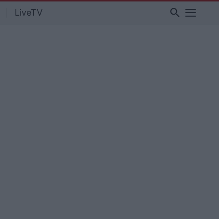
search
LiveTV