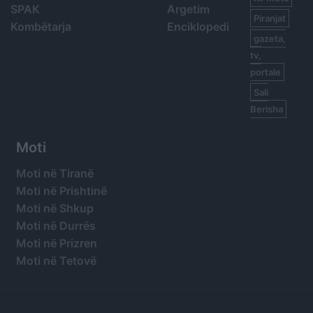
SPAK
Argetim
Piranjat
Kombëtarja
Enciklopedi
gazeta,
tv,
portale
Sali
Berisha
Moti
Moti në Tiranë
Moti në Prishtinë
Moti në Shkup
Moti në Durrës
Moti në Prizren
Moti në Tetovë