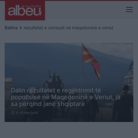
keyboard_arrow_right
Ballina
rezultatet e censusit ne maqedonine e veriut
Dalin rezultatet e regjistrimit të
popullsisë në Maqedoninë e Veriut, ja
sa përqind janë shqiptarë
4 vit me parë
schedule