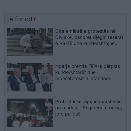
të fundit
Dita e nëntë e protestës në
Divjakë, banorët djegin teserat
e PS-së dhe kundërshtojnë
bashkimin me Lushnjën
Ndarja brenda FIFA-s përplas
kundërshtarët dhe
mbështetësit e Infantinos
Protestuesit vijojnë marshimin
pa u ndalur: Shqipëria e rinisë,
jo e partisë!