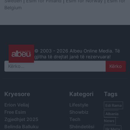
Sweden
|
Esim for Finland
|
Esim for Norway
|
Esim for
Belgium
© 2003 -
2026 Albeu Online Media. Të
gjitha të drejtat janë të rezervuara!
Search
Kryesore
Kategori
Tags
Erion Veliaj
Lifestyle
Edi Rama
Free Esim
Showbiz
Albania
Zgjedhjet 2025
Tech
News
Belinda Balluku
Shëndetësi
Ilir Meta