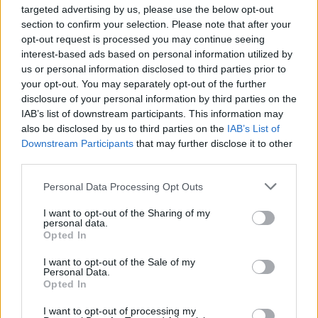
targeted advertising by us, please use the below opt-out
section to confirm your selection. Please note that after your
opt-out request is processed you may continue seeing
interest-based ads based on personal information utilized by
us or personal information disclosed to third parties prior to
your opt-out. You may separately opt-out of the further
disclosure of your personal information by third parties on the
IAB’s list of downstream participants. This information may
also be disclosed by us to third parties on the
IAB’s List of
Downstream Participants
that may further disclose it to other
third parties.
Personal Data Processing Opt Outs
I want to opt-out of the Sharing of my
personal data.
Opted In
I want to opt-out of the Sale of my
Personal Data.
Opted In
Esim for Global
|
Esim for Europe
|
Esim for Caribbean
I want to opt-out of processing my
|
Esim for USA
|
Esim for Italy
|
Esim for Spain
|
Esim