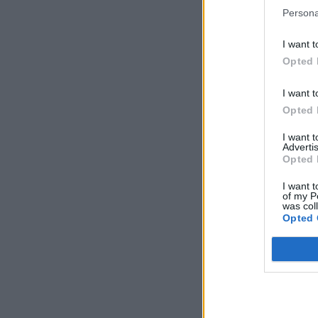
Persona
I want t
Opted 
I want t
Opted 
I want 
Advertis
Opted 
I want t
of my P
was col
Opted 