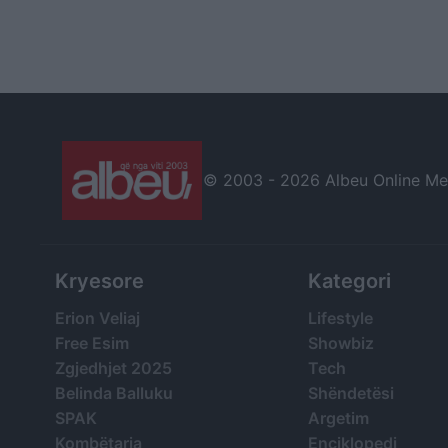
© 2003 -
2026 Albeu Online Medi
Kryesore
Kategori
Erion Veliaj
Lifestyle
Free Esim
Showbiz
Zgjedhjet 2025
Tech
Belinda Balluku
Shëndetësi
SPAK
Argetim
Kombëtarja
Enciklopedi