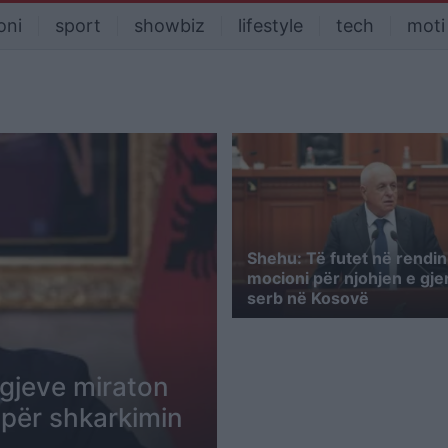
oni
sport
showbiz
lifestyle
tech
moti
Shehu: Të futet në rendin
mocioni për njohjen e gje
serb në Kosovë
Ligjeve miraton
 për shkarkimin