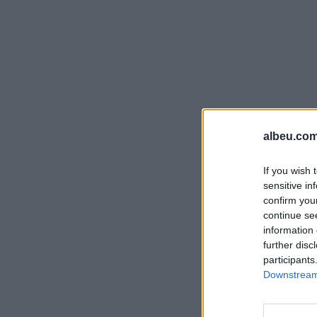
albeu.com
If you wish 
sensitive in
confirm you
continue se
information 
further disc
participants
Downstream 