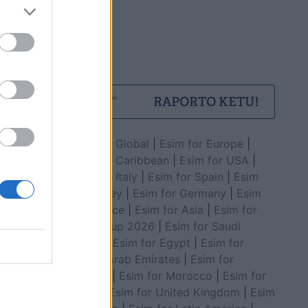
Esim for Global
|
Esim for Europe
|
Esim for Caribbean
|
Esim for USA
|
Esim for Italy
|
Esim for Spain
|
Esim
for Turkey
|
Esim for Germany
|
Esim
for Greece
|
Esim for Asia
|
Esim for
World Cup 2026
|
Esim for Saudi
Arabia
|
Esim for Egypt
|
Esim for
United Arab Emirates
|
Esim for
Balkans
|
Esim for Morocco
|
Esim for
China
|
Esim for United Kingdom
|
Esim