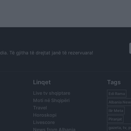
a. Të gjitha të drejtat janë të rezervuara!
Linqet
Tags
Live tv shqiptare
Edi Rama
Moti në Shqipëri
Albania New
Travel
Ilir Meta
Horoskopi
Piranjat
Livescore
gazeta, tv, p
News from Albania