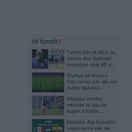
të fundit
Tuchel bën të ditur se
James dhe Quansah
mungojnë ndaj RD e
Kongos
Stuhiya në Mexico
City vonon për një orë
duelin Meksikë –
Ekuador në “Azteca”
Mbappe vendos
rekorde të reja në
Kupën e Botës,
francezi lë pas edhe
Meksika dhe Ekuadori
emra legjendarë
luajnë sonte për një