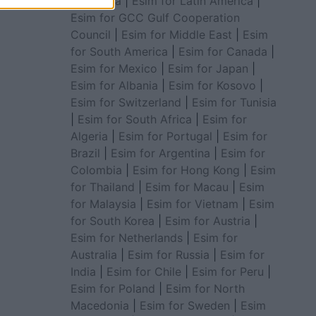
for Africa
|
Esim for Latin America
|
Esim for GCC Gulf Cooperation
Council
|
Esim for Middle East
|
Esim
for South America
|
Esim for Canada
|
Esim for Mexico
|
Esim for Japan
|
Esim for Albania
|
Esim for Kosovo
|
Esim for Switzerland
|
Esim for Tunisia
|
Esim for South Africa
|
Esim for
Algeria
|
Esim for Portugal
|
Esim for
Brazil
|
Esim for Argentina
|
Esim for
Colombia
|
Esim for Hong Kong
|
Esim
for Thailand
|
Esim for Macau
|
Esim
for Malaysia
|
Esim for Vietnam
|
Esim
for South Korea
|
Esim for Austria
|
Esim for Netherlands
|
Esim for
Australia
|
Esim for Russia
|
Esim for
India
|
Esim for Chile
|
Esim for Peru
|
Esim for Poland
|
Esim for North
Macedonia
|
Esim for Sweden
|
Esim