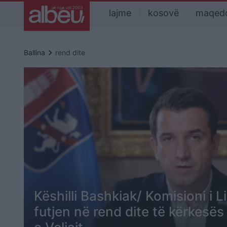
lajme
kosovë
maqed
keyboard_arrow_right
Ballina
rend dite
Këshilli Bashkiak/ Komisioni i 
futjen në rend dite të kërkesës