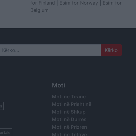
for Finland
|
Esim for Norway
|
Esim for
Belgium
Search
Moti
Moti në Tiranë
Moti në Prishtinë
s
Moti në Shkup
Moti në Durrës
Moti në Prizren
ortale
Moti në Tetovë