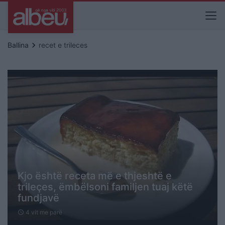
keyboard_arrow_right
Ballina
recet e trileces
Kjo është receta më e thjeshtë e
trileçes, ëmbëlsoni familjen tuaj këtë
fundjavë
4 vit me parë
schedule