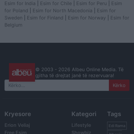
Esim for India
|
Esim for Chile
|
Esim for Peru
|
Esim
for Poland
|
Esim for North Macedonia
|
Esim for
Sweden
|
Esim for Finland
|
Esim for Norway
|
Esim for
Belgium
© 2003 -
2026 Albeu Online Media. Të
gjitha të drejtat janë të rezervuara!
Search
Kryesore
Kategori
Tags
Erion Veliaj
Lifestyle
Edi Rama
Free Esim
Showbiz