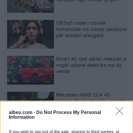
ktheheshin nga Kosova
UBTech nxjerr robotët
humanoidë me pamje njerëzore
për shoqëri afatgjatë
Smart #2 sjell sërish makinën e
vogël urbane elektrike me dy
vende
Mercedes-AMG CLA 45
elektrik thyen rekordin e klasës
së tij në Nürburgring
albeu.com -
Do Not Process My Personal
Information
Teleskopi më i fuqishëm diellor
If you wish to opt-out of the sale, sharing to third parties, or