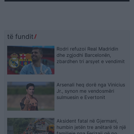
të fundit
Rodri refuzoi Real Madridin
dhe zgjodhi Barcelonën,
zbardhen tri arsyet e vendimit
Arsenali heq dorë nga Vinicius
Jr., synon me vendosmëri
sulmuesin e Evertonit
Aksident fatal në Gjermani,
humbin jetën tre anëtarë të një
familjeje nga Ferizaji që po