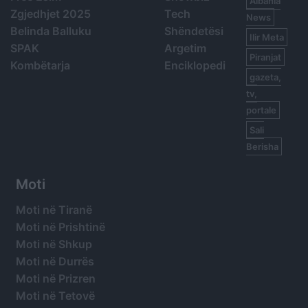
Albania
Zgjedhjet 2025
Tech
News
Belinda Balluku
Shëndetësi
Ilir Meta
SPAK
Argetim
Piranjat
Kombëtarja
Enciklopedi
gazeta,
tv,
portale
Sali
Berisha
Moti
Moti në Tiranë
Moti në Prishtinë
Moti në Shkup
Moti në Durrës
Moti në Prizren
Moti në Tetovë