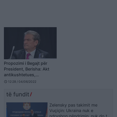
Propozimi i Begajt për
President, Berisha: Akt
antikushtetues,
precedent i rrezikshëm
12:28 / 04/06/2022
schedule
për vendin dhe
demokracinë
të fundit
Zelensky pas takimit me
Vuçiçin: Ukraina nuk e
ndryshon qëndrimin, nuk do ta