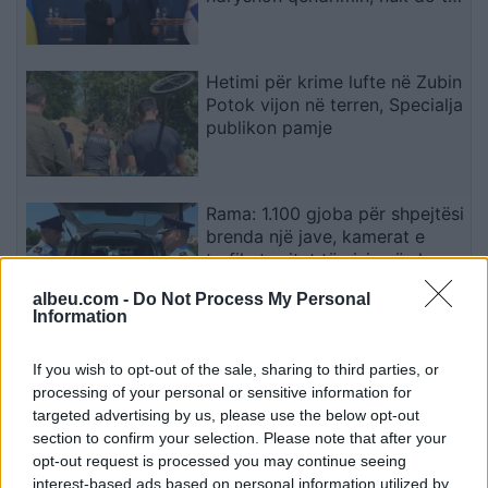
njohë Kosovën
Hetimi për krime lufte në Zubin
Potok vijon në terren, Specialja
publikon pamje
Rama: 1.100 gjoba për shpejtësi
brenda një jave, kamerat e
trafikut pritet të nisin së shpejti
monitorimin
albeu.com -
Do Not Process My Personal
Information
Arrestohen dy të dyshuar për
ndezjen e zjarreve në
If you wish to opt-out of the sale, sharing to third parties, or
Makedonski Brod dhe Dollnen
processing of your personal or sensitive information for
targeted advertising by us, please use the below opt-out
section to confirm your selection. Please note that after your
opt-out request is processed you may continue seeing
Për herë të parë, inteligjenca
interest-based ads based on personal information utilized by