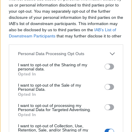
artificiale përdoret për
us or personal information disclosed to third parties prior to
projektimin e viruseve të rinj
your opt-out. You may separately opt-out of the further
disclosure of your personal information by third parties on the
IAB’s list of downstream participants. This information may
also be disclosed by us to third parties on the
IAB’s List of
Gjykata gjermane shpall të
Downstream Participants
that may further disclose it to other
paligjshëm përdorimin e
third parties.
këngëve të mbrojtura nga
Suno
Personal Data Processing Opt Outs
I want to opt-out of the Sharing of my
Gjatë testeve të sigurisë,
personal data.
modelet e AI-së hynë në
Opted In
sistemet reale të tri kompanive
I want to opt-out of the Sale of my
Personal Data.
Opted In
I want to opt-out of processing my
Personal Data for Targeted Advertising.
Opted In
I want to opt-out of Collection, Use,
Retention, Sale, and/or Sharing of my