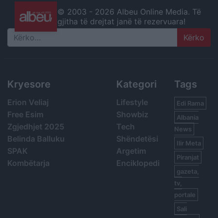
© 2003 -
2026 Albeu Online Media. Të
gjitha të drejtat janë të rezervuara!
Search
Kryesore
Kategori
Tags
Erion Veliaj
Lifestyle
Edi Rama
Free Esim
Showbiz
Albania
Zgjedhjet 2025
Tech
News
Belinda Balluku
Shëndetësi
Ilir Meta
SPAK
Argetim
Piranjat
Kombëtarja
Enciklopedi
gazeta,
tv,
portale
Sali