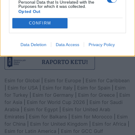
Personal Data that Is Unrelated with the
Purposes for which it was collected.
Opted Out
CONFIRM
Data Deletion
Data Access
Privacy Policy
Esim for Global
|
Esim for Europe
|
Esim for Caribbean
|
Esim for USA
|
Esim for Italy
|
Esim for Spain
|
Esim
for Turkey
|
Esim for Germany
|
Esim for Greece
|
Esim
for Asia
|
Esim for World Cup 2026
|
Esim for Saudi
Arabia
|
Esim for Egypt
|
Esim for United Arab
Emirates
|
Esim for Balkans
|
Esim for Morocco
|
Esim
for China
|
Esim for United Kingdom
|
Esim for Africa
|
Esim for Latin America
|
Esim for GCC Gulf