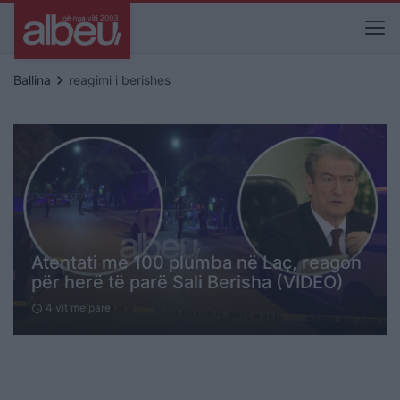
keyboard_arrow_right
Ballina
reagimi i berishes
Atentati me 100 plumba në Laç, reagon
për herë të parë Sali Berisha (VIDEO)
4 vit me parë
schedule