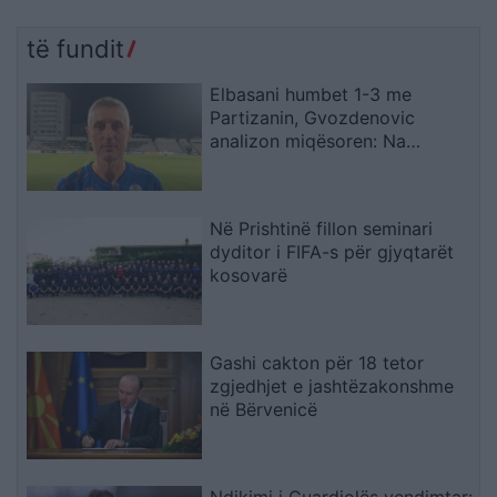
të fundit
Elbasani humbet 1-3 me
Partizanin, Gvozdenovic
analizon miqësoren: Na
munguan dy sulmues, por
skuadra më kënaqi në disa
aspekte
Në Prishtinë fillon seminari
dyditor i FIFA-s për gjyqtarët
kosovarë
Gashi cakton për 18 tetor
zgjedhjet e jashtëzakonshme
në Bërvenicë
Ndikimi i Guardiolës vendimtar: