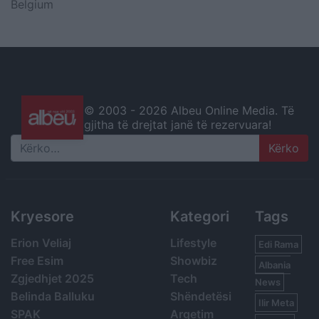
Belgium
© 2003 -
2026 Albeu Online Media. Të
gjitha të drejtat janë të rezervuara!
Search
Kryesore
Kategori
Tags
Erion Veliaj
Lifestyle
Edi Rama
Free Esim
Showbiz
Albania
Zgjedhjet 2025
Tech
News
Belinda Balluku
Shëndetësi
Ilir Meta
SPAK
Argetim