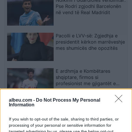
Pse Rodri zgjodhi Barcelonën
në vend të Real Madridit
Pacolli e LVV-së: Zgjedhja e
presidentit kërkon marrëveshje
mes shumicës dhe opozitës
E ardhmja e Kombëtares
shqiptare, firmos si
profesionist me gjigantët e
Premier Ligë: “Djall” i goditjeve
të dënimit
albeu.com -
Do Not Process My Personal
Information
GLPS apelon për formimin e
menjëhershëm të Kuvendit
sipas afateve kushtetuese
If you wish to opt-out of the sale, sharing to third parties, or
processing of your personal or sensitive information for
targeted advertising by us, please use the below opt-out