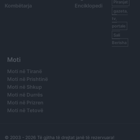
Piranjat
Kombëtarja
Enciklopedi
gazeta,
tv,
portale
Sali
Berisha
Moti
Moti në Tiranë
Moti në Prishtinë
Moti në Shkup
Moti në Durrës
Moti në Prizren
Moti në Tetovë
© 2003 -
2026 Të gjitha të drejtat janë të rezervuara!