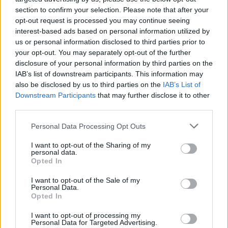
section to confirm your selection. Please note that after your
opt-out request is processed you may continue seeing
interest-based ads based on personal information utilized by
us or personal information disclosed to third parties prior to
your opt-out. You may separately opt-out of the further
disclosure of your personal information by third parties on the
IAB’s list of downstream participants. This information may
also be disclosed by us to third parties on the
IAB’s List of
Downstream Participants
that may further disclose it to other
third parties.
Personal Data Processing Opt Outs
I want to opt-out of the Sharing of my
personal data.
Opted In
I want to opt-out of the Sale of my
Personal Data.
Opted In
Esim for Global
|
Esim for Europe
|
Esim for Caribbean
|
Esim for USA
|
Esim for Italy
|
Esim for Spain
|
Esim
I want to opt-out of processing my
Personal Data for Targeted Advertising.
for Turkey
|
Esim for Germany
|
Esim for Greece
|
Esim