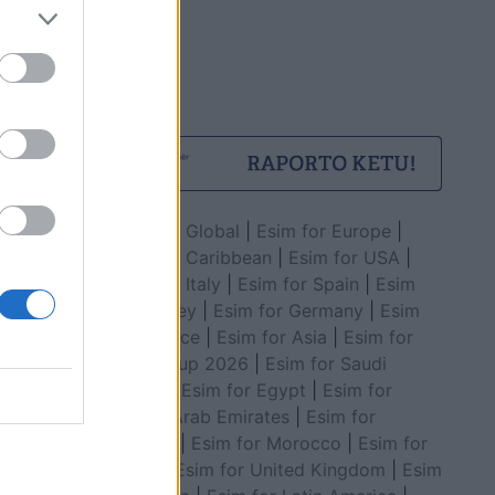
Esim for Global
|
Esim for Europe
|
Esim for Caribbean
|
Esim for USA
|
Esim for Italy
|
Esim for Spain
|
Esim
for Turkey
|
Esim for Germany
|
Esim
for Greece
|
Esim for Asia
|
Esim for
World Cup 2026
|
Esim for Saudi
Arabia
|
Esim for Egypt
|
Esim for
United Arab Emirates
|
Esim for
Balkans
|
Esim for Morocco
|
Esim for
China
|
Esim for United Kingdom
|
Esim