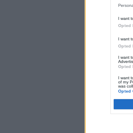
Persona
I want t
Opted 
I want t
Opted 
I want 
Advertis
Opted 
I want t
of my P
was col
Opted 