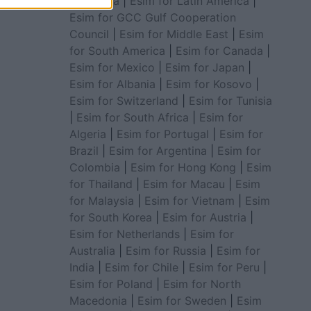
for Africa
|
Esim for Latin America
|
Esim for GCC Gulf Cooperation
Council
|
Esim for Middle East
|
Esim
for South America
|
Esim for Canada
|
Esim for Mexico
|
Esim for Japan
|
Esim for Albania
|
Esim for Kosovo
|
Esim for Switzerland
|
Esim for Tunisia
|
Esim for South Africa
|
Esim for
Algeria
|
Esim for Portugal
|
Esim for
Brazil
|
Esim for Argentina
|
Esim for
Colombia
|
Esim for Hong Kong
|
Esim
for Thailand
|
Esim for Macau
|
Esim
for Malaysia
|
Esim for Vietnam
|
Esim
for South Korea
|
Esim for Austria
|
Esim for Netherlands
|
Esim for
Australia
|
Esim for Russia
|
Esim for
India
|
Esim for Chile
|
Esim for Peru
|
Esim for Poland
|
Esim for North
Macedonia
|
Esim for Sweden
|
Esim