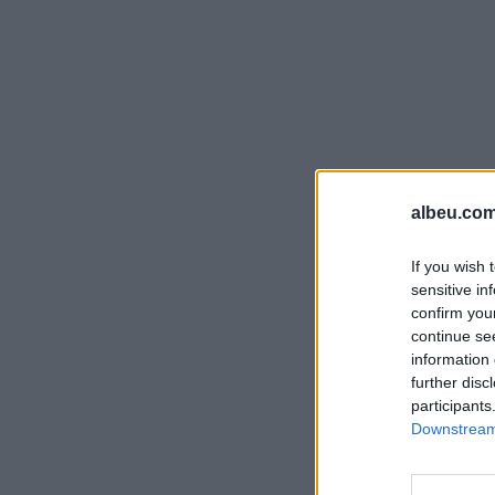
albeu.com
If you wish 
sensitive in
confirm you
continue se
information 
further disc
participants
Downstream 