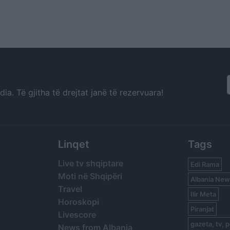
a. Të gjitha të drejtat janë të rezervuara!
Linqet
Tags
Live tv shqiptare
Edi Rama
Moti në Shqipëri
Albania New
Travel
Ilir Meta
Horoskopi
Piranjat
Livescore
gazeta, tv, p
News from Albania