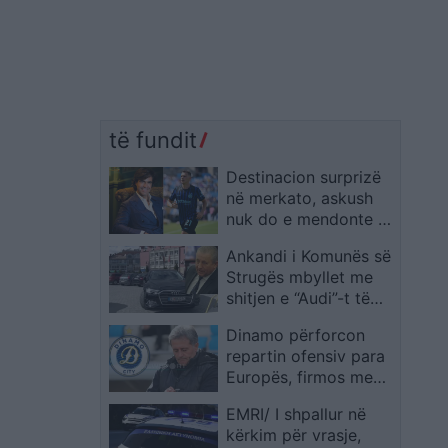
të fundit
Destinacion surprizë
në merkato, askush
nuk do e mendonte në
fillim për Kristjan
Ankandi i Komunës së
Asllanin
Strugës mbyllet me
shitjen e “Audi”-t të
Merkos për 22.000
Dinamo përforcon
euro
repartin ofensiv para
Europës, firmos me
Ruben Silva-
EMRI/ I shpallur në
Richardsin nga Estoril
kërkim për vrasje,