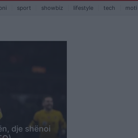
oni
sport
showbiz
lifestyle
tech
moti
ën, dje shënoi