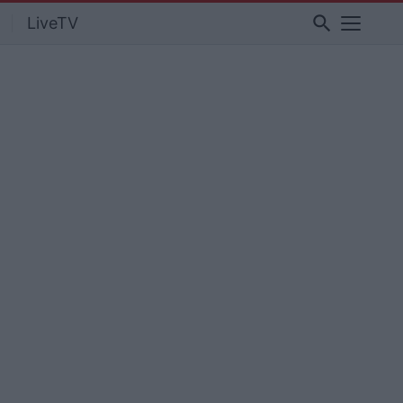
search
LiveTV