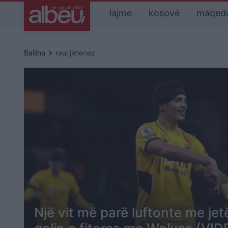
lajme
kosovë
maqed
keyboard_arrow_right
Ballina
raul jimenez
Një vit më parë luftonte me jet