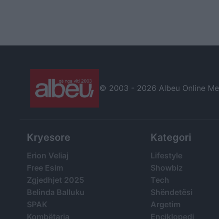
© 2003 -
2026 Albeu Online Medi
Kryesore
Kategori
Erion Veliaj
Lifestyle
Free Esim
Showbiz
Zgjedhjet 2025
Tech
Belinda Balluku
Shëndetësi
SPAK
Argetim
Kombëtarja
Enciklopedi