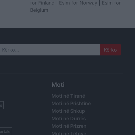
for Finland
|
Esim for Norway
|
Esim for
Belgium
Search
Moti
Moti në Tiranë
Moti në Prishtinë
s
Moti në Shkup
Moti në Durrës
Moti në Prizren
ortale
Moti në Tetovë