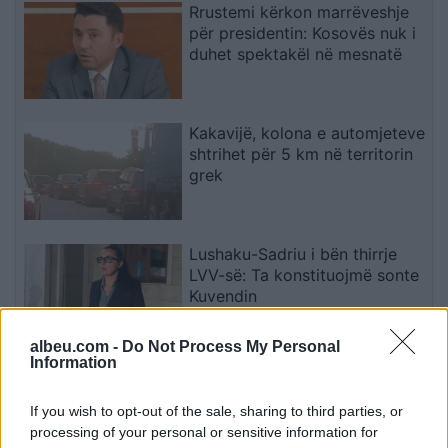
Rrustemi kërkon marrëveshje
për presidentin: Kosovës nuk i
duhet spektakël në mesnatë
Kakavijë, kolona e automjeteve
shtrihet për 5 km në territorin
grek
Lushaku-Sadriu i bën thirrje
LVV-së: Ta konstituojmë sonte
Kuvendin
albeu.com -
Do Not Process My Personal
Information
Kadrijaj: Seanca e
jashtëzakonshme mbahet
If you wish to opt-out of the sale, sharing to third parties, or
sonte, nënshkrimet janë
processing of your personal or sensitive information for
siguruar