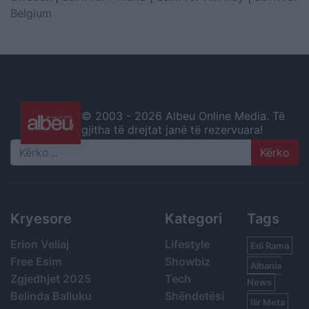
Belgium
© 2003 -
2026 Albeu Online Media. Të
gjitha të drejtat janë të rezervuara!
Search
Kryesore
Kategori
Tags
Erion Veliaj
Lifestyle
Edi Rama
Free Esim
Showbiz
Albania
Zgjedhjet 2025
Tech
News
Belinda Balluku
Shëndetësi
Ilir Meta