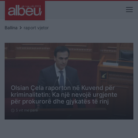
keyboard_arrow_right
Ballina
raport vjetor
Olsian Çela raporton në Kuvend për
kriminalitetin: Ka një nevojë urgjente
për prokurorë dhe gjykatës të rinj
5 vit me parë
schedule