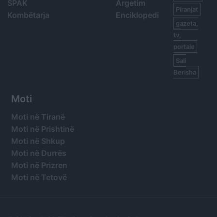
SPAK
Argetim
Piranjat
Kombëtarja
Enciklopedi
gazeta,
tv,
portale
Sali
Berisha
Moti
Moti në Tiranë
Moti në Prishtinë
Moti në Shkup
Moti në Durrës
Moti në Prizren
Moti në Tetovë