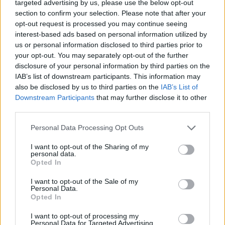
targeted advertising by us, please use the below opt-out
section to confirm your selection. Please note that after your
opt-out request is processed you may continue seeing
interest-based ads based on personal information utilized by
us or personal information disclosed to third parties prior to
your opt-out. You may separately opt-out of the further
disclosure of your personal information by third parties on the
IAB’s list of downstream participants. This information may
also be disclosed by us to third parties on the
IAB’s List of
Downstream Participants
that may further disclose it to other
third parties.
Personal Data Processing Opt Outs
I want to opt-out of the Sharing of my
personal data.
Opted In
I want to opt-out of the Sale of my
Personal Data.
Opted In
Esim for Global
|
Esim for Europe
|
Esim for Caribbean
I want to opt-out of processing my
|
Esim for USA
|
Esim for Italy
|
Esim for Spain
|
Esim
Personal Data for Targeted Advertising.