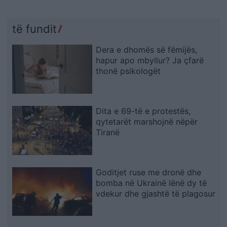
të fundit
Dera e dhomës së fëmijës,
hapur apo mbyllur? Ja çfarë
thonë psikologët
Dita e 69-të e protestës,
qytetarët marshojnë nëpër
Tiranë
Goditjet ruse me dronë dhe
bomba në Ukrainë lënë dy të
vdekur dhe gjashtë të plagosur