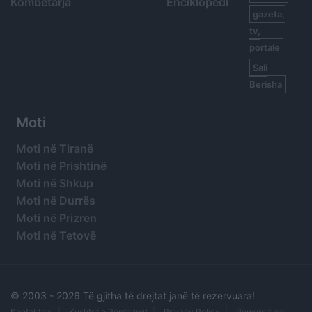
Kombëtarja
Enciklopedi
gazeta,
tv,
portale
Sali
Berisha
Moti
Moti në Tiranë
Moti në Prishtinë
Moti në Shkup
Moti në Durrës
Moti në Prizren
Moti në Tetovë
© 2003 -
2026 Të gjitha të drejtat janë të rezervuara!
Kontaktoni
Kushtet e Përdorimit
Privacy Policy
Powered by: