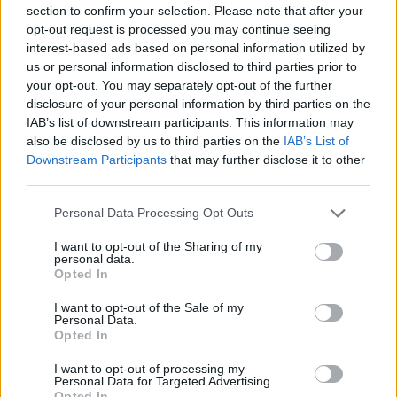
section to confirm your selection. Please note that after your
opt-out request is processed you may continue seeing
interest-based ads based on personal information utilized by
us or personal information disclosed to third parties prior to
your opt-out. You may separately opt-out of the further
disclosure of your personal information by third parties on the
IAB’s list of downstream participants. This information may
also be disclosed by us to third parties on the
IAB’s List of
Downstream Participants
that may further disclose it to other
third parties.
Personal Data Processing Opt Outs
I want to opt-out of the Sharing of my
personal data.
Opted In
I want to opt-out of the Sale of my
Personal Data.
Opted In
Esim for Global
|
Esim for Europe
|
Esim for Caribbean
|
Esim for USA
|
Esim for Italy
|
Esim for Spain
|
Esim
I want to opt-out of processing my
for Turkey
|
Esim for Germany
|
Esim for Greece
|
Esim
Personal Data for Targeted Advertising.
Opted In