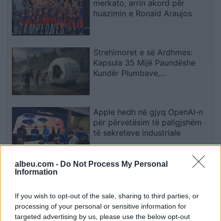
merkato, arrin akord për
huazimin e Ronald Araujos
Strehimoret e së Ardhmes:
Kapsula 35 Mijë Paundëshe
Kundër Plumbave,
Shpërthimeve dhe Fatkeqësive
Natyrore
Apple hedh në gjyq OpenAI-n
për përvetësim të paligjshëm
të sekreteve industriale
albeu.com -
Do Not Process My Personal
Ndeshja Argjentinë–Egjipt
Information
vendos rekord historik në
Google, kërkimet arrijnë nivele
If you wish to opt-out of the sale, sharing to third parties, or
të papara
processing of your personal or sensitive information for
targeted advertising by us, please use the below opt-out