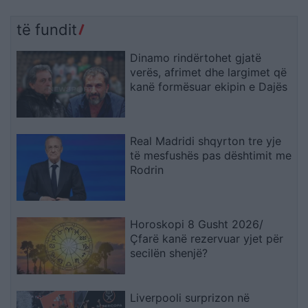
të fundit
Dinamo rindërtohet gjatë
verës, afrimet dhe largimet që
kanë formësuar ekipin e Dajës
Real Madridi shqyrton tre yje
të mesfushës pas dështimit me
Rodrin
Horoskopi 8 Gusht 2026/
Çfarë kanë rezervuar yjet për
secilën shenjë?
Liverpooli surprizon në