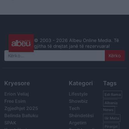
© 2003 -
2026 Albeu Online Media. Të
gjitha të drejtat janë të rezervuara!
Search
Kryesore
Kategori
Tags
Erion Veliaj
Lifestyle
Edi Rama
Free Esim
Showbiz
Albania
Zgjedhjet 2025
Tech
News
Belinda Balluku
Shëndetësi
Ilir Meta
SPAK
Argetim
Piranjat