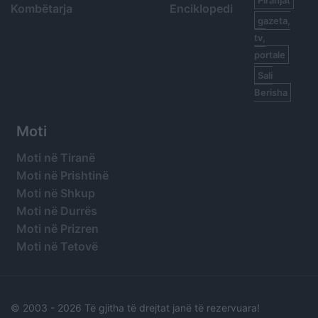
Kombëtarja
Enciklopedi
gazeta,
tv,
portale
Sali
Berisha
Moti
Moti në Tiranë
Moti në Prishtinë
Moti në Shkup
Moti në Durrës
Moti në Prizren
Moti në Tetovë
© 2003 -
2026 Të gjitha të drejtat janë të rezervuara!