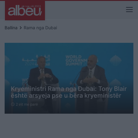
keyboard_arrow_right
Ballina
Rama nga Dubai
Kryeministri Rama nga Dubai: Tony Blair
është arsyeja pse u bëra kryeministër
2 vit me parë
schedule