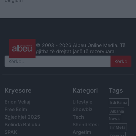
© 2003 -
2026 Albeu Online Media. Të
gjitha të drejtat janë të rezervuara!
Search
Kryesore
Kategori
Tags
Erion Veliaj
Lifestyle
Edi Rama
Free Esim
Showbiz
Albania
Zgjedhjet 2025
Tech
News
Belinda Balluku
Shëndetësi
Ilir Meta
SPAK
Argetim
Piranjat