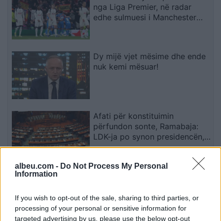
nga Liga Premier, në radar
edhe sulmuesi i Manchester
Cityt
Dy mijë vjet mësime dhe ende
nuk kemi mësuar!
Afati për konstituimin
përfundon sonte, Ramabaja:
LDK-ja po synon presidencën,
ndërsa opozita po bllokon
institucionet
albeu.com -
Do Not Process My Personal
Information
Zjarr masiv në British
Columbia, mbi 20 mijë banorë
urdhërohen të largohen
If you wish to opt-out of the sale, sharing to third parties, or
processing of your personal or sensitive information for
targeted advertising by us, please use the below opt-out