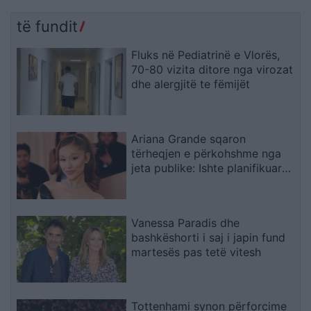
të fundit
Fluks në Pediatrinë e Vlorës,
70-80 vizita ditore nga virozat
dhe alergjitë te fëmijët
Ariana Grande sqaron
tërheqjen e përkohshme nga
jeta publike: Ishte planifikuar
prej kohësh, jo një vendim
impulsiv
Vanessa Paradis dhe
bashkëshorti i saj i japin fund
martesës pas tetë vitesh
Tottenhami synon përforcime