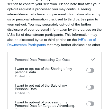
section to confirm your selection. Please note that after your
opt-out request is processed you may continue seeing
interest-based ads based on personal information utilized by
us or personal information disclosed to third parties prior to
your opt-out. You may separately opt-out of the further
disclosure of your personal information by third parties on the
IAB’s list of downstream participants. This information may
also be disclosed by us to third parties on the
IAB’s List of
Downstream Participants
that may further disclose it to other
third parties.
Personal Data Processing Opt Outs
I want to opt-out of the Sharing of my
personal data.
Opted In
I want to opt-out of the Sale of my
Personal Data.
Opted In
Esim for Global
|
Esim for Europe
|
Esim for Caribbean
|
Esim for USA
|
Esim for Italy
|
Esim for Spain
|
Esim
I want to opt-out of processing my
Personal Data for Targeted Advertising.
for Turkey
|
Esim for Germany
|
Esim for Greece
|
Esim