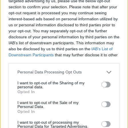
targeted advertising by us, please use the below opt-out
section to confirm your selection. Please note that after your
opt-out request is processed you may continue seeing
interest-based ads based on personal information utilized by
us or personal information disclosed to third parties prior to
your opt-out. You may separately opt-out of the further
disclosure of your personal information by third parties on the
IAB’s list of downstream participants. This information may
also be disclosed by us to third parties on the
IAB’s List of
Downstream Participants
that may further disclose it to other
third parties.
Personal Data Processing Opt Outs
I want to opt-out of the Sharing of my
personal data.
Opted In
I want to opt-out of the Sale of my
Personal Data.
Opted In
Esim for Global
|
Esim for Europe
|
Esim for Caribbean
|
Esim for USA
|
Esim for Italy
|
Esim for Spain
|
Esim
I want to opt-out of processing my
Personal Data for Targeted Advertising.
for Turkey
|
Esim for Germany
|
Esim for Greece
|
Esim