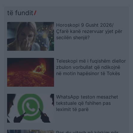
të fundit
Horoskopi 9 Gusht 2026/
Çfarë kanë rezervuar yjet për
secilën shenjë?
Teleskopi më i fuqishëm diellor
zbulon vorbullat që ndikojnë
në motin hapësinor të Tokës
WhatsApp teston mesazhet
tekstuale që fshihen pas
leximit të parë
Pas dy vitesh në kërkim për