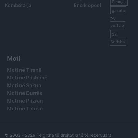
Piranjat
Kombëtarja
Enciklopedi
gazeta,
tv,
portale
Sali
Berisha
Moti
Moti në Tiranë
Moti në Prishtinë
Moti në Shkup
Moti në Durrës
Moti në Prizren
Moti në Tetovë
© 2003 -
2026 Të gjitha të drejtat janë të rezervuara!