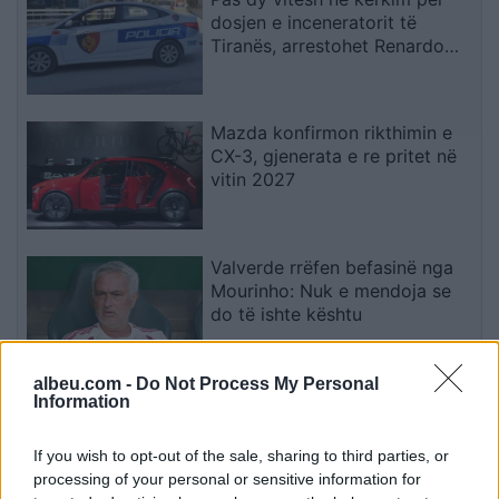
dosjen e inceneratorit të
Tiranës, arrestohet Renardo
Nallbani në Palasë
Mazda konfirmon rikthimin e
CX-3, gjenerata e re pritet në
vitin 2027
Valverde rrëfen befasinë nga
Mourinho: Nuk e mendoja se
do të ishte kështu
albeu.com -
Do Not Process My Personal
Arrestohet 73-vjeçari në Krujë,
Information
ndezi zjarr për të djegur barin
dhe flakët u përhapën drejt
If you wish to opt-out of the sale, sharing to third parties, or
malit
processing of your personal or sensitive information for