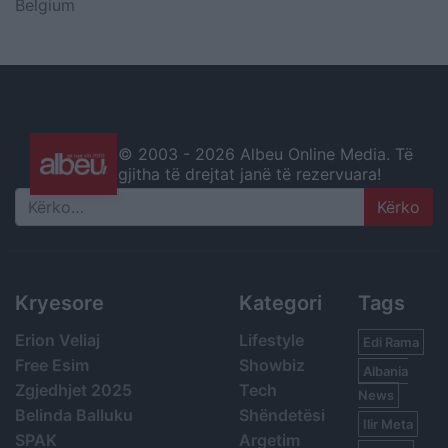
Belgium
© 2003 -
2026 Albeu Online Media. Të
gjitha të drejtat janë të rezervuara!
Search
Kryesore
Kategori
Tags
Erion Veliaj
Lifestyle
Edi Rama
Free Esim
Showbiz
Albania
Zgjedhjet 2025
Tech
News
Belinda Balluku
Shëndetësi
Ilir Meta
SPAK
Argetim