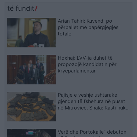
të fundit
Arian Tahiri: Kuvendi po
përballet me papërgjegjësi
totale
Hoxhaj: LVV-ja duhet të
propozojë kandidatin për
kryeparlamentar
Pajisje e veshje ushtarake
gjenden të fshehura në puset
në Mitrovicë, Shala: Rasti nuk
mund të shihet si incident i
veçuar
Verë dhe Portokalle” debuton