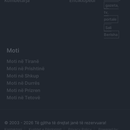
Kombëtarja
Enciklopedi
gazeta,
tv,
portale
Sali
Berisha
Moti
Moti në Tiranë
Moti në Prishtinë
Moti në Shkup
Moti në Durrës
Moti në Prizren
Moti në Tetovë
© 2003 -
2026 Të gjitha të drejtat janë të rezervuara!
Kontaktoni
Kushtet e Përdorimit
Privacy Policy
Powered by: