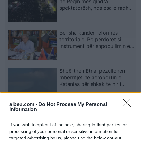
në Peqin mes qindra
spektatorësh, ndalesa e radhës
në Kavajë
Berisha kundër reformës
territoriale: Po përdoret si
instrument për shpopullimin e
Shqipërisë
Shpërthen Etna, pezullohen
mbërritjet në aeroportin e
Katanias për shkak të hirit
vullkanik
albeu.com -
Do Not Process My Personal
Berisha sulmon Ramën dhe
Information
Ballukun: 83 mandatet po
përdoren si mburojë për aferat
If you wish to opt-out of the sale, sharing to third parties, or
kriminale
processing of your personal or sensitive information for
targeted advertising by us, please use the below opt-out