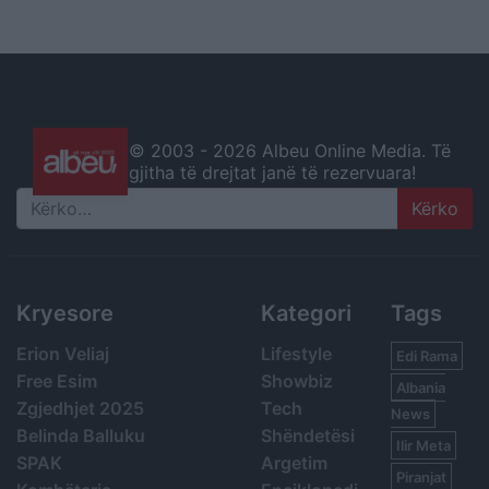
© 2003 -
2026 Albeu Online Media. Të
gjitha të drejtat janë të rezervuara!
Search
Kryesore
Kategori
Tags
Erion Veliaj
Lifestyle
Edi Rama
Free Esim
Showbiz
Albania
Zgjedhjet 2025
Tech
News
Belinda Balluku
Shëndetësi
Ilir Meta
SPAK
Argetim
Piranjat