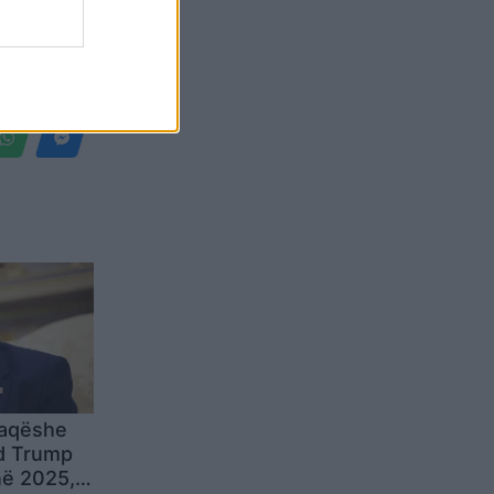
Belgium
faqëshe
ld Trump
në 2025,