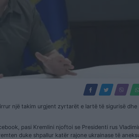
rur një takim urgjent zyrtarët e lartë të sigurisë dhe
cebook, pasi Kremlini njoftoi se Presidenti rus Vladimi
emten duke shpallur katër rajone ukrainase të aneks