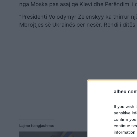
nga Moska pas asaj që Kievi dhe Perëndimi i 
“Presidenti Volodymyr Zelenskyy ka thirrur nj
Mbrojtjes së Ukrainës për nesër. Rendi i ditës
albeu.com
If you wish 
sensitive in
confirm you
Lajme të ngjashme:
continue se
information 