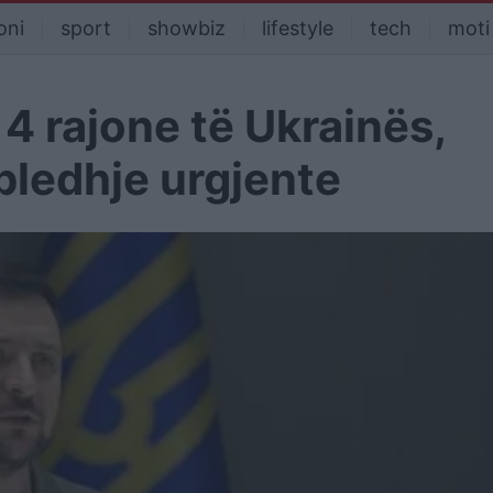
oni
sport
showbiz
lifestyle
tech
moti
 4 rajone të Ukrainës,
bledhje urgjente