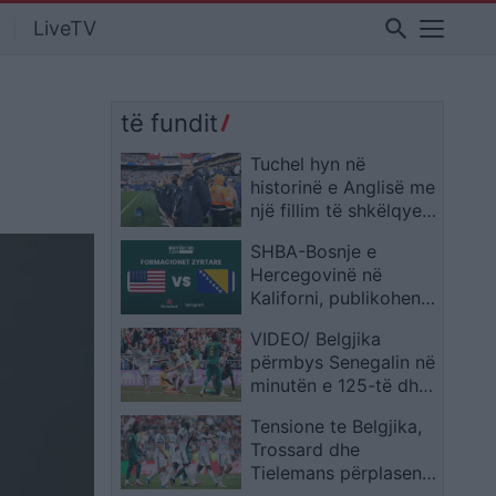
search
LiveTV
të fundit
Tuchel hyn në
historinë e Anglisë me
një fillim të shkëlqyer
si përzgjedhës
SHBA-Bosnje e
Hercegovinë në
Kaliforni, publikohen
formacionet zyrtare
VIDEO/ Belgjika
përmbys Senegalin në
minutën e 125-të dhe
siguron biletën për në
Tensione te Belgjika,
1/8 e finales
Trossard dhe
Tielemans përplasen
gjatë sfidës