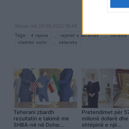
Shtuar
më
29.09.2022 16:44
Tags:
,
,
4 rajone
rajonet e ukraines
Ukraina
,
vladimir outin
zelensky
Teherani zbardh
Pretendimet për 5
rezultatin e takimit me
milionë dollarë dhe
SHBA-në në Doha:
shtëpinë e një