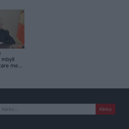
“Home
t e
e
tikë
n
a mbyll
itare me
mbeten të
Search