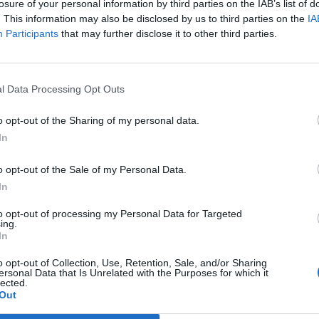
losure of your personal information by third parties on the IAB’s list of
. This information may also be disclosed by us to third parties on the
IA
Participants
that may further disclose it to other third parties.
l Data Processing Opt Outs
htuar i shtetit në Rusi,
Zelensky bën thirrje për fortifikime
o opt-out of the Sharing of my personal data.
sedon me Biden: Bota të
mes frikës se lufta mund të zgjero
In
sion
o opt-out of the Sale of my Personal Data.
In
to opt-out of processing my Personal Data for Targeted
ing.
In
o opt-out of Collection, Use, Retention, Sale, and/or Sharing
ersonal Data that Is Unrelated with the Purposes for which it
lected.
Out