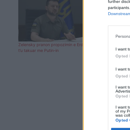
further disc
participants
Downstream 
Persona
Zelensky pranon propozimin e Erdogan për
Grushti i dës
I want t
t’u takuar me Putin-in
Zelensky bi
Opted 
ushtrojë pre
I want t
Opted 
I want 
Advertis
Opted 
I want t
of my P
was col
Opted 