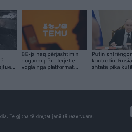
e
me mijëra viktima
nga librat dhe 
rmuara
Alone” te bursa
marrëveshjet m
gjigantët media
e
BE-ja heq përjashtimin
Putin shtrëngo
në
doganor për blerjet e
kontrollin: Rusi
ejtues
vogla nga platformat
shtatë pika kuf
 Re”,
kineze
BE-në, arsyet 
ëna e
paqarta
a. Të gjitha të drejtat janë të rezervuara!