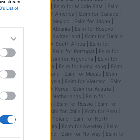
 downstream
Council
|
Esim for Middle East
|
Esim
B’s List of
for South America
|
Esim for Canada
|
Esim for Mexico
|
Esim for Japan
|
Esim for Albania
|
Esim for Kosovo
|
Esim for Switzerland
|
Esim for Tunisia
|
Esim for South Africa
|
Esim for
 të reja
Algeria
|
Esim for Portugal
|
Esim for
het
Brazil
|
Esim for Argentina
|
Esim for
Colombia
|
Esim for Hong Kong
|
Esim
for Thailand
|
Esim for Macau
|
Esim
for Malaysia
|
Esim for Vietnam
|
Esim
for South Korea
|
Esim for Austria
|
Esim for Netherlands
|
Esim for
Australia
|
Esim for Russia
|
Esim for
India
|
Esim for Chile
|
Esim for Peru
|
Esim for Poland
|
Esim for North
Macedonia
|
Esim for Sweden
|
Esim
for Finland
|
Esim for Norway
|
Esim for