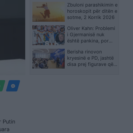
Zbuloni parashikimin e
horoskopit për ditën e
sotme, 2 Korrik 2026
Oliver Kahn: Problemi
i Gjermanisë nuk
është pankina, por
mungesa e figurave
Berisha rinovon
që marrin përgjegjësi
kryesinë e PD, jashtë
disa prej figurave që e
mbështetën në
Rithemelim
r Putin
uara