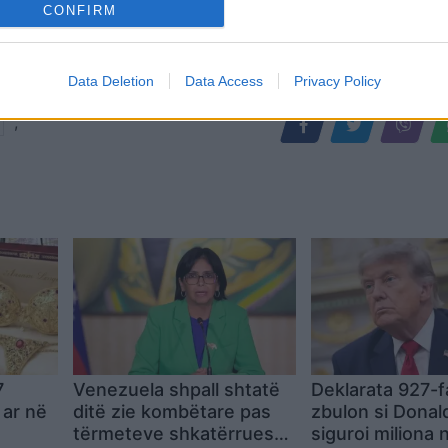
CONFIRM
Data Deletion
Data Access
Privacy Policy
,
7
Venezuela shpall shtatë
Deklarata 927-
 ar në
ditë zie kombëtare pas
zbulon si Dona
tërmeteve shkatërruese
siguroi miliona 