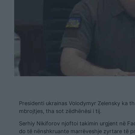
Presidenti ukrainas Volodymyr Zelensky ka thir
mbrojtjes, tha sot zëdhënësi i tij.
Serhiy Nikiforov njoftoi takimin urgjent në Fa
do të nënshkruante marrëveshje zyrtare të pr