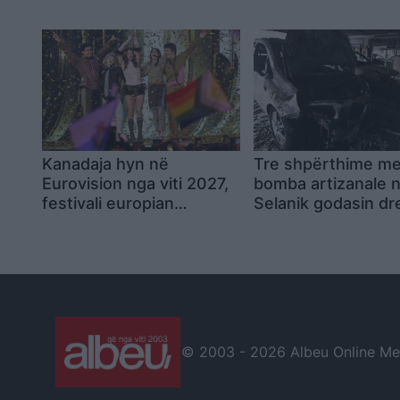
dakordësi për
deputeteje irakian
monitorimin e
mbeten të pakonfi
armëpushimit dhe lirimin
gradual të fondeve
iraniane
Kanadaja hyn në
Tre shpërthime m
Eurovision nga viti 2027,
bomba artizanale 
festivali europian
Selanik godasin dr
zgjerohet me një tjetër
të “Demokracisë së
pjesëmarrëse të re
humb jetën edhe n
njërit prej tyre
© 2003 -
2026 Albeu Online Medi