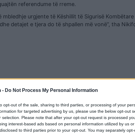
quajtën referendume të rreme.
ë mbledhje urgjente të Këshillit të Sigurisë Kombëtare
 dhe detajet e tjera do të shpallen më vonë”, tha Nikif
 -
Do Not Process My Personal Information
to opt-out of the sale, sharing to third parties, or processing of your per
formation for targeted advertising by us, please use the below opt-out s
r selection. Please note that after your opt-out request is processed y
eing interest-based ads based on personal information utilized by us or
disclosed to third parties prior to your opt-out. You may separately opt-