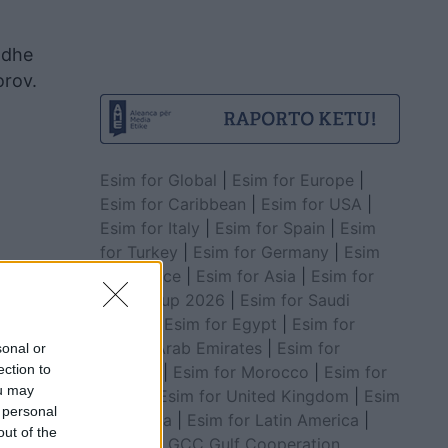
 dhe
orov.
Esim for Global
|
Esim for Europe
|
Esim for Caribbean
|
Esim for USA
|
Esim for Italy
|
Esim for Spain
|
Esim
for Turkey
|
Esim for Germany
|
Esim
for Greece
|
Esim for Asia
|
Esim for
World Cup 2026
|
Esim for Saudi
Arabia
|
Esim for Egypt
|
Esim for
United Arab Emirates
|
Esim for
sonal or
ection to
Balkans
|
Esim for Morocco
|
Esim for
ou may
China
|
Esim for United Kingdom
|
Esim
 personal
for Africa
|
Esim for Latin America
|
out of the
Esim for GCC Gulf Cooperation