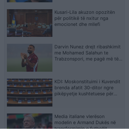
Kusari-Lila akuzon opozitën
për politikë të nxitur nga
emocionet dhe mllefi
Darvin Nunez drejt ribashkimit
me Mohamed Salahun te
Trabzonspori, me pagë më të
lartë
KDI: Moskonstituimi i Kuvendit
brenda afatit 30-ditor ngre
pikëpyetje kushtetuese për
hapat e ardhshëm
Media italiane vlerëson
modelin e Armand Dukës në
transformimin e futbollit