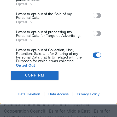
Opted In
I want to opt-out of the Sale of my
Personal Data.
Opted In
I want to opt-out of processing my
Personal Data for Targeted Advertising.
Opted In
I want to opt-out of Collection, Use,
Retention, Sale, and/or Sharing of my
Personal Data that Is Unrelated with the
Esim for Global
|
Esim for Europe
|
Esim for Caribbean
Purposes for which it was collected.
Opted Out
|
Esim for USA
|
Esim for Italy
|
Esim for Spain
|
Esim
for Turkey
|
Esim for Germany
|
Esim for Greece
|
Esim
CONFIRM
for Asia
|
Esim for World Cup 2026
|
Esim for Saudi
Arabia
|
Esim for Egypt
|
Esim for United Arab
Emirates
|
Esim for Balkans
|
Esim for Morocco
|
Esim
Data Deletion
Data Access
Privacy Policy
for China
|
Esim for United Kingdom
|
Esim for Africa
|
Esim for Latin America
|
Esim for GCC Gulf
Cooperation Council
|
Esim for Middle East
|
Esim for