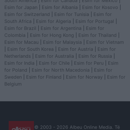
South America
|
Esim for Canada
|
Esim for Mexico
|
Esim for Japan
|
Esim for Albania
|
Esim for Kosovo
|
Esim for Switzerland
|
Esim for Tunisia
|
Esim for
South Africa
|
Esim for Algeria
|
Esim for Portugal
|
Esim for Brazil
|
Esim for Argentina
|
Esim for
Colombia
|
Esim for Hong Kong
|
Esim for Thailand
|
Esim for Macau
|
Esim for Malaysia
|
Esim for Vietnam
|
Esim for South Korea
|
Esim for Austria
|
Esim for
Netherlands
|
Esim for Australia
|
Esim for Russia
|
Esim for India
|
Esim for Chile
|
Esim for Peru
|
Esim
for Poland
|
Esim for North Macedonia
|
Esim for
Sweden
|
Esim for Finland
|
Esim for Norway
|
Esim for
Belgium
© 2003 -
2026 Albeu Online Media. Të