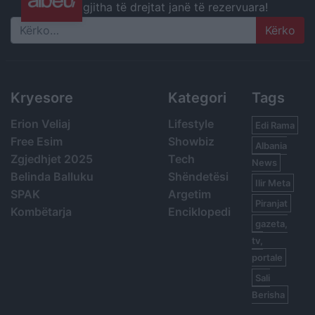
gjitha të drejtat janë të rezervuara!
Search
Kryesore
Kategori
Tags
Erion Veliaj
Lifestyle
Edi Rama
Free Esim
Showbiz
Albania
Zgjedhjet 2025
Tech
News
Belinda Balluku
Shëndetësi
Ilir Meta
SPAK
Argetim
Piranjat
Kombëtarja
Enciklopedi
gazeta,
tv,
portale
Sali
Berisha