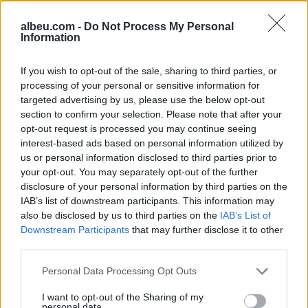
shqiptar
albeu.com -
Do Not Process My Personal
Information
Berisha shpreson te
ambasadori i ri amerikan, por
If you wish to opt-out of the sale, sharing to third parties, or
ashpërson qëndrimin ndaj
processing of your personal or sensitive information for
SPAK-ut dhe reformës
targeted advertising by us, please use the below opt-out
territoriale
section to confirm your selection. Please note that after your
opt-out request is processed you may continue seeing
Çfarë përfitimesh mund të
interest-based ads based on personal information utilized by
sjellin fistekët për shëndetin?
us or personal information disclosed to third parties prior to
your opt-out. You may separately opt-out of the further
disclosure of your personal information by third parties on the
IAB’s list of downstream participants. This information may
also be disclosed by us to third parties on the
IAB’s List of
Downstream Participants
that may further disclose it to other
third parties.
Personal Data Processing Opt Outs
I want to opt-out of the Sharing of my
personal data.