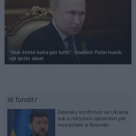
“Nuk është koha për luftë”, Vladimir Putin humb
një tjetër aleat
të fundit
Zelensky konfirmon se Ukraina
nuk e ndryshon qëndrimin për
mosnjohjen e Kosovës