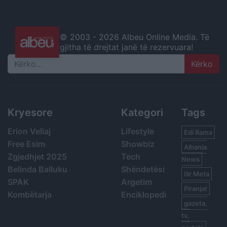
© 2003 -
2026 Albeu Online Media. Të
gjitha të drejtat janë të rezervuara!
Search
Kryesore
Kategori
Tags
Erion Veliaj
Lifestyle
Edi Rama
Free Esim
Showbiz
Albania
Zgjedhjet 2025
Tech
News
Belinda Balluku
Shëndetësi
Ilir Meta
SPAK
Argetim
Piranjat
Kombëtarja
Enciklopedi
gazeta,
tv,