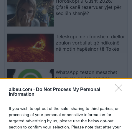
Horoskopi 9 Gusht 2026/
Çfarë kanë rezervuar yjet për
secilën shenjë?
Teleskopi më i fuqishëm diellor
zbulon vorbullat që ndikojnë
në motin hapësinor të Tokës
WhatsApp teston mesazhet
tekstuale që fshihen pas
leximit të parë
albeu.com -
Do Not Process My Personal
Information
Pas dy vitesh në kërkim për
If you wish to opt-out of the sale, sharing to third parties, or
dosjen e inceneratorit të
processing of your personal or sensitive information for
Tiranës, arrestohet Renardo
targeted advertising by us, please use the below opt-out
Nallbani në Palasë
section to confirm your selection. Please note that after your