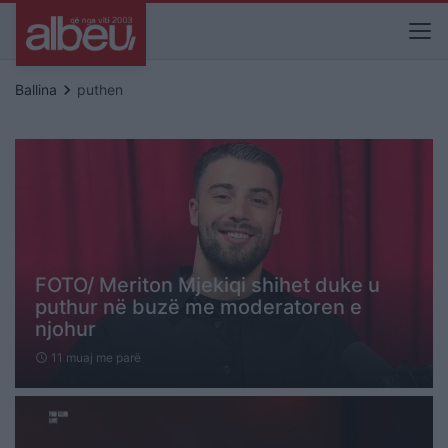
keyboard_arrow_right
Ballina
puthen
FOTO/ Meriton Mjekiqi shihet duke u
puthur në buzë me moderatoren e
njohur
11 muaj me parë
schedule