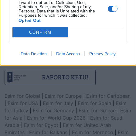
I want to opt-out of Collection, Use,
Retention, Sale, and/or Sharing of my
Personal Data that Is Unrelated with the
Purposes for which it was collected.
Opted Out
CONFIRM
Data Deletion
Data Access
Privacy Policy
Esim for Global
|
Esim for Europe
|
Esim for Caribbean
|
Esim for USA
|
Esim for Italy
|
Esim for Spain
|
Esim
for Turkey
|
Esim for Germany
|
Esim for Greece
|
Esim
for Asia
|
Esim for World Cup 2026
|
Esim for Saudi
Arabia
|
Esim for Egypt
|
Esim for United Arab
Emirates
|
Esim for Balkans
|
Esim for Morocco
|
Esim