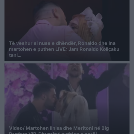
Të veshur si nuse e dhëndër, Ronaldo dhe Ina
martohen e puthen LIVE: Jam Ronaldo Kollçaku
tani…
Video/ Martohen Ilnisa dhe Meritoni në Big