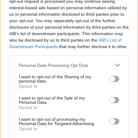
opt-out request is processed you may continue seeing
interest-based ads based on personal information utilized by
Mazda konfirmon rikthimin e
us or personal information disclosed to third parties prior to
CX-3, gjenerata e re pritet në
your opt-out. You may separately opt-out of the further
vitin 2027
disclosure of your personal information by third parties on the
IAB’s list of downstream participants. This information may
also be disclosed by us to third parties on the
IAB’s List of
Downstream Participants
that may further disclose it to other
Valverde rrëfen befasinë nga
third parties.
Mourinho: Nuk e mendoja se
do të ishte kështu
Personal Data Processing Opt Outs
I want to opt-out of the Sharing of my
personal data.
Arrestohet 73-vjeçari në Krujë,
Opted In
ndezi zjarr për të djegur barin
I want to opt-out of the Sale of my
dhe flakët u përhapën drejt
Personal Data.
malit
Opted In
I want to opt-out of processing my
Personal Data for Targeted Advertising.
Opted In