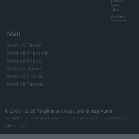
portale
Sali
Berisha
Moti
Moti në Tiranë
Moti në Prishtinë
Moti në Shkup
Moti në Durrës
Moti në Prizren
Moti në Tetovë
© 2003 -
2026 Të gjitha të drejtat janë të rezervuara!
Kontaktoni
Kushtet e Përdorimit
Privacy Policy
Powered by:
orihost.com