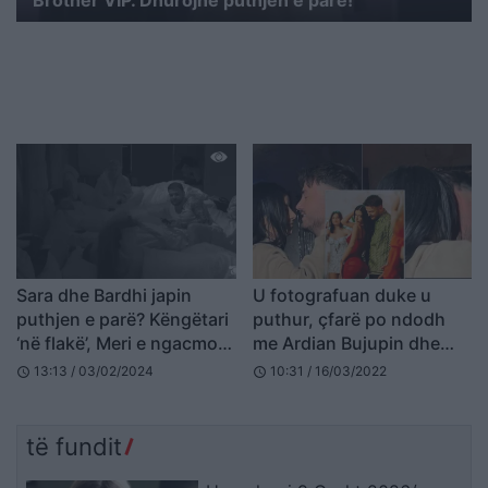
Brother VIP. Dhurojnë puthjen e parë!
Sara dhe Bardhi japin
U fotografuan duke u
puthjen e parë? Këngëtari
puthur, çfarë po ndodh
‘në flakë’, Meri e ngacmon:
me Ardian Bujupin dhe
Ik futi ndonjë dush
ish-konkurrenten e
13:13 / 03/02/2024
10:31 / 16/03/2022
schedule
schedule
Për’Puthen
të fundit