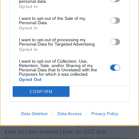
personal data.
Opted In
I want to opt-out of the Sale of my
Personal Data.
Opted In
I want to opt-out of processing my
Personal Data for Targeted Advertising.
Opted In
I want to opt-out of Collection, Use,
Retention, Sale, and/or Sharing of my
Personal Data that Is Unrelated with the
Purposes for which it was collected.
Esim for Global
|
Esim for Europe
|
Esim for Caribbean
Opted Out
|
Esim for USA
|
Esim for Italy
|
Esim for Spain
|
Esim
CONFIRM
for Turkey
|
Esim for Germany
|
Esim for Greece
|
Esim
for Asia
|
Esim for World Cup 2026
|
Esim for Saudi
Arabia
|
Esim for Egypt
|
Esim for United Arab
Data Deletion
Data Access
Privacy Policy
Emirates
|
Esim for Balkans
|
Esim for Morocco
|
Esim
for China
|
Esim for United Kingdom
|
Esim for Africa
|
Esim for Latin America
|
Esim for GCC Gulf
Cooperation Council
|
Esim for Middle East
|
Esim for