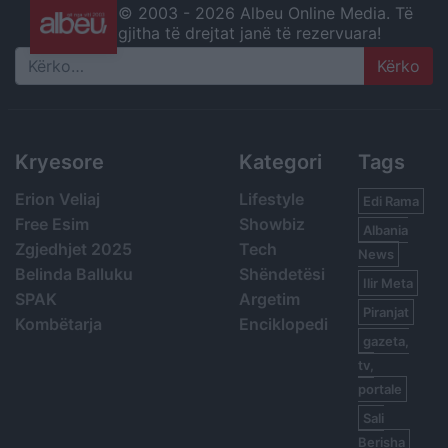
© 2003 -
2026 Albeu Online Media. Të
gjitha të drejtat janë të rezervuara!
Search
Kryesore
Kategori
Tags
Erion Veliaj
Lifestyle
Edi Rama
Free Esim
Showbiz
Albania
Zgjedhjet 2025
Tech
News
Belinda Balluku
Shëndetësi
Ilir Meta
SPAK
Argetim
Piranjat
Kombëtarja
Enciklopedi
gazeta,
tv,
portale
Sali
Berisha