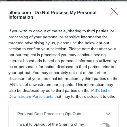
vitin 2027
albeu.com -
Do Not Process My Personal
Information
Valverde rrëfen befasinë nga
If you wish to opt-out of the sale, sharing to third parties, or
Mourinho: Nuk e mendoja se
processing of your personal or sensitive information for
do të ishte kështu
targeted advertising by us, please use the below opt-out
section to confirm your selection. Please note that after your
opt-out request is processed you may continue seeing
interest-based ads based on personal information utilized by
Arrestohet 73-vjeçari në Krujë,
us or personal information disclosed to third parties prior to
ndezi zjarr për të djegur barin
your opt-out. You may separately opt-out of the further
dhe flakët u përhapën drejt
disclosure of your personal information by third parties on the
malit
IAB’s list of downstream participants. This information may
also be disclosed by us to third parties on the
IAB’s List of
Downstream Participants
that may further disclose it to other
third parties.
Personal Data Processing Opt Outs
I want to opt-out of the Sharing of my