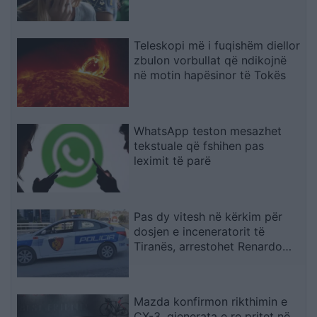
Teleskopi më i fuqishëm diellor
zbulon vorbullat që ndikojnë
në motin hapësinor të Tokës
WhatsApp teston mesazhet
tekstuale që fshihen pas
leximit të parë
Pas dy vitesh në kërkim për
dosjen e inceneratorit të
Tiranës, arrestohet Renardo
Nallbani në Palasë
Mazda konfirmon rikthimin e
CX-3, gjenerata e re pritet në