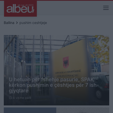
keyboard_arrow_right
Ballina
pushim ceshtjeje
U hetuan për fshehje pasurie, SPAK
kërkon pushimin e çështjes për 7 ish-
gjyqtarë
4 vit me parë
schedule