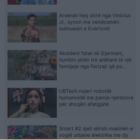
Arsenali heq dorë nga Vinicius
Jr., synon me vendosmëri
sulmuesin e Evertonit
Aksident fatal në Gjermani,
humbin jetën tre anëtarë të një
familjeje nga Ferizaji që po
ktheheshin nga Kosova
UBTech nxjerr robotët
humanoidë me pamje njerëzore
për shoqëri afatgjatë
Smart #2 sjell sërish makinën e
vogël urbane elektrike me dy