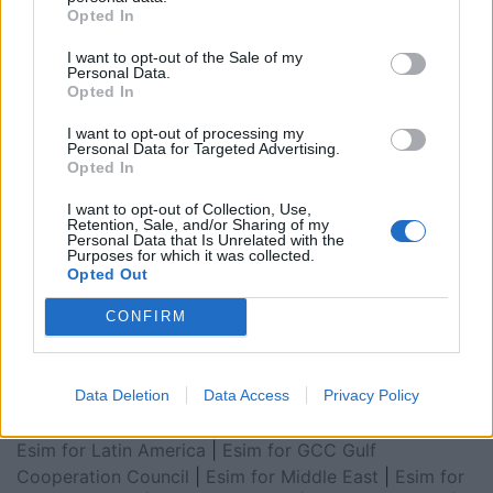
Opted In
I want to opt-out of the Sale of my
Personal Data.
Opted In
I want to opt-out of processing my
Personal Data for Targeted Advertising.
Opted In
I want to opt-out of Collection, Use,
Retention, Sale, and/or Sharing of my
Personal Data that Is Unrelated with the
Purposes for which it was collected.
Esim for Global
|
Esim for Europe
|
Esim for Caribbean
Opted Out
|
Esim for USA
|
Esim for Italy
|
Esim for Spain
|
Esim
for Turkey
|
Esim for Germany
|
Esim for Greece
|
Esim
CONFIRM
for Asia
|
Esim for World Cup 2026
|
Esim for Saudi
Arabia
|
Esim for Egypt
|
Esim for United Arab
Data Deletion
Data Access
Privacy Policy
Emirates
|
Esim for Balkans
|
Esim for Morocco
|
Esim
for China
|
Esim for United Kingdom
|
Esim for Africa
|
Esim for Latin America
|
Esim for GCC Gulf
Cooperation Council
|
Esim for Middle East
|
Esim for