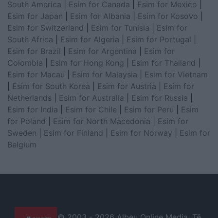
South America
|
Esim for Canada
|
Esim for Mexico
|
Esim for Japan
|
Esim for Albania
|
Esim for Kosovo
|
Esim for Switzerland
|
Esim for Tunisia
|
Esim for
South Africa
|
Esim for Algeria
|
Esim for Portugal
|
Esim for Brazil
|
Esim for Argentina
|
Esim for
Colombia
|
Esim for Hong Kong
|
Esim for Thailand
|
Esim for Macau
|
Esim for Malaysia
|
Esim for Vietnam
|
Esim for South Korea
|
Esim for Austria
|
Esim for
Netherlands
|
Esim for Australia
|
Esim for Russia
|
Esim for India
|
Esim for Chile
|
Esim for Peru
|
Esim
for Poland
|
Esim for North Macedonia
|
Esim for
Sweden
|
Esim for Finland
|
Esim for Norway
|
Esim for
Belgium
© 2003 -
2026 Albeu Online Media. Të