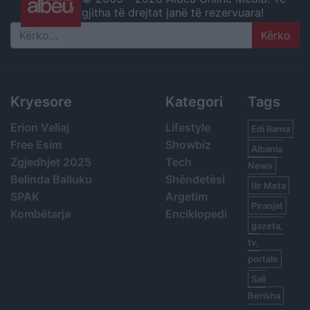
gjitha të drejtat janë të rezervuara!
Search
Kryesore
Kategori
Tags
Erion Veliaj
Lifestyle
Edi Rama
Free Esim
Showbiz
Albania
Zgjedhjet 2025
Tech
News
Belinda Balluku
Shëndetësi
Ilir Meta
SPAK
Argetim
Piranjat
Kombëtarja
Enciklopedi
gazeta,
tv,
portale
Sali
Berisha