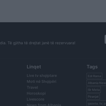
a. Të gjitha të drejtat janë të rezervuara!
Linqet
Tags
Live tv shqiptare
Edi Rama
Moti në Shqipëri
Albania New
Travel
Ilir Meta
Horoskopi
Piranjat
Livescore
gazeta, tv, p
News from Albania