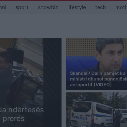
oni
sport
showbiz
lifestyle
tech
moti
Skandali/ Dalin pamjet ku 
ministri dhunoi punonjësi
aeroportit (VIDEO)
da ndërtesës
 prerës