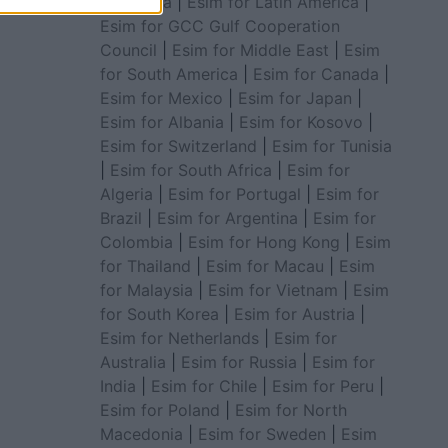
for Africa
|
Esim for Latin America
|
Esim for GCC Gulf Cooperation
Council
|
Esim for Middle East
|
Esim
for South America
|
Esim for Canada
|
Esim for Mexico
|
Esim for Japan
|
Esim for Albania
|
Esim for Kosovo
|
Esim for Switzerland
|
Esim for Tunisia
|
Esim for South Africa
|
Esim for
Algeria
|
Esim for Portugal
|
Esim for
Brazil
|
Esim for Argentina
|
Esim for
Colombia
|
Esim for Hong Kong
|
Esim
for Thailand
|
Esim for Macau
|
Esim
for Malaysia
|
Esim for Vietnam
|
Esim
for South Korea
|
Esim for Austria
|
Esim for Netherlands
|
Esim for
Australia
|
Esim for Russia
|
Esim for
India
|
Esim for Chile
|
Esim for Peru
|
Esim for Poland
|
Esim for North
Macedonia
|
Esim for Sweden
|
Esim