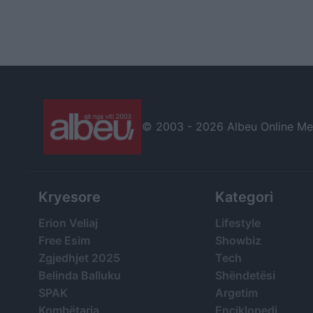
© 2003 -
2026 Albeu Online Medi
Kryesore
Kategori
Erion Veliaj
Lifestyle
Free Esim
Showbiz
Zgjedhjet 2025
Tech
Belinda Balluku
Shëndetësi
SPAK
Argetim
Kombëtarja
Enciklopedi