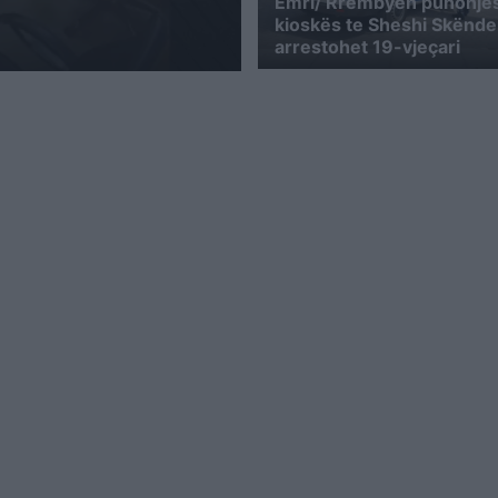
Emri/ Rrëmbyen punonjës
kioskës te Sheshi Skënde
arrestohet 19-vjeçari