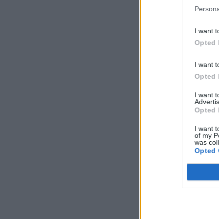
Persona
I want t
Opted 
I want t
Opted 
I want 
Advertis
Opted 
I want t
of my P
was col
Opted 