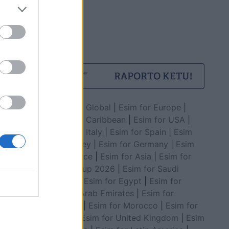
Esim for Global
|
Esim for Europe
|
Esim for Caribbean
|
Esim for USA
|
Esim for Italy
|
Esim for Spain
|
Esim
for Turkey
|
Esim for Germany
|
Esim
for Greece
|
Esim for Asia
|
Esim for
World Cup 2026
|
Esim for Saudi
Arabia
|
Esim for Egypt
|
Esim for
United Arab Emirates
|
Esim for
Balkans
|
Esim for Morocco
|
Esim for
China
|
Esim for United Kingdom
|
Esim