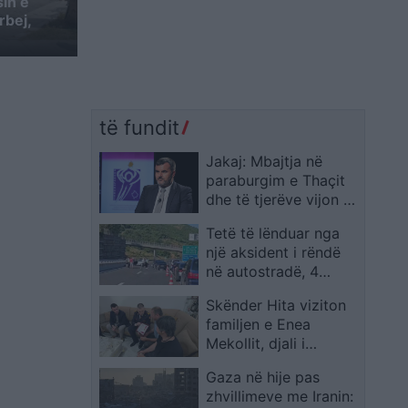
in e
rbej,
të fundit
Jakaj: Mbajtja në
paraburgim e Thaçit
dhe të tjerëve vijon të
jetë shqetësimi
Tetë të lënduar nga
kryesor
një aksident i rëndë
në autostradë, 4
kilometra para Pikës
Skënder Hita viziton
Kufitare Vërmicë
familjen e Enea
Mekollit, djali i
efektivit merret në
Gaza në hije pas
përkujdesje nga shteti
zhvillimeve me Iranin:
dhe i jepet një çek