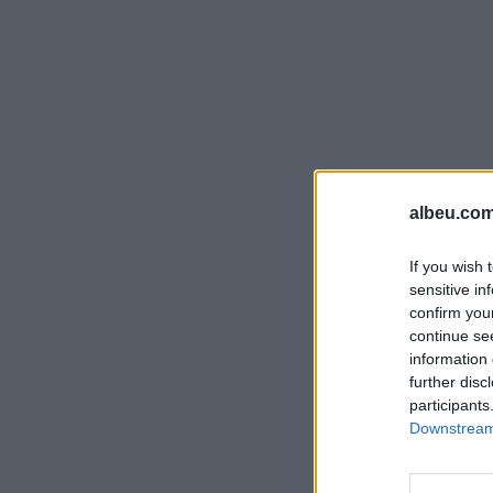
albeu.com
If you wish 
sensitive in
confirm you
continue se
information 
further disc
participants
Downstream 