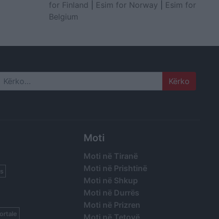
for Finland
|
Esim for Norway
|
Esim for
Belgium
Search
Moti
Moti në Tiranë
Moti në Prishtinë
s
Moti në Shkup
Moti në Durrës
Moti në Prizren
ortale
Moti në Tetovë