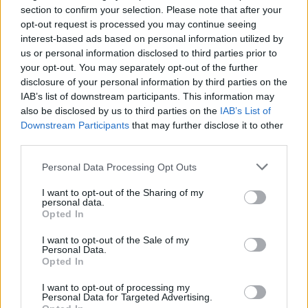
section to confirm your selection. Please note that after your
opt-out request is processed you may continue seeing
interest-based ads based on personal information utilized by
us or personal information disclosed to third parties prior to
your opt-out. You may separately opt-out of the further
disclosure of your personal information by third parties on the
IAB’s list of downstream participants. This information may
also be disclosed by us to third parties on the
IAB’s List of
Downstream Participants
that may further disclose it to other
third parties.
Personal Data Processing Opt Outs
I want to opt-out of the Sharing of my
personal data.
Opted In
I want to opt-out of the Sale of my
Personal Data.
Opted In
Esim for Global
|
Esim for Europe
|
Esim for Caribbean
|
Esim for USA
|
Esim for Italy
|
Esim for Spain
|
Esim
I want to opt-out of processing my
Personal Data for Targeted Advertising.
for Turkey
|
Esim for Germany
|
Esim for Greece
|
Esim