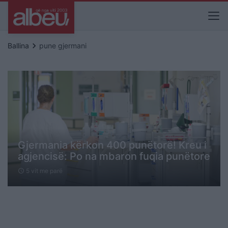
keyboard_arrow_right
Ballina
pune gjermani
Gjermania kërkon 400 punëtorë! Kreu i
agjencisë: Po na mbaron fuqia punëtore
5 vit me parë
schedule