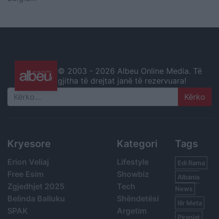
© 2003 -
2026 Albeu Online Media. Të
gjitha të drejtat janë të rezervuara!
Search
Kryesore
Kategori
Tags
Erion Veliaj
Lifestyle
Edi Rama
Free Esim
Showbiz
Albania
Zgjedhjet 2025
Tech
News
Belinda Balluku
Shëndetësi
Ilir Meta
SPAK
Argetim
Piranjat