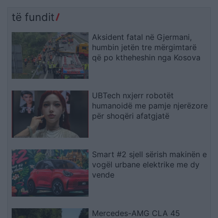
të fundit
Aksident fatal në Gjermani,
humbin jetën tre mërgimtarë
që po ktheheshin nga Kosova
UBTech nxjerr robotët
humanoidë me pamje njerëzore
për shoqëri afatgjatë
Smart #2 sjell sërish makinën e
vogël urbane elektrike me dy
vende
Mercedes-AMG CLA 45