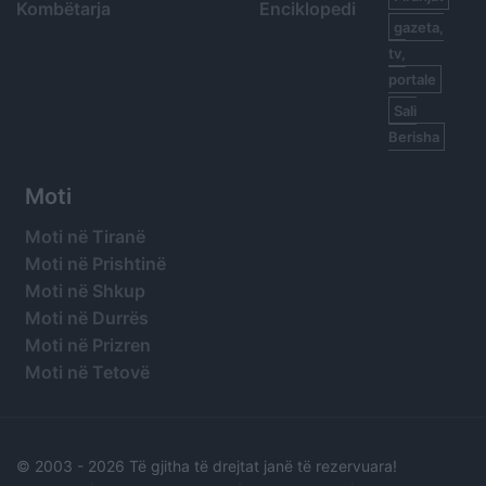
Kombëtarja
Enciklopedi
gazeta,
tv,
portale
Sali
Berisha
Moti
Moti në Tiranë
Moti në Prishtinë
Moti në Shkup
Moti në Durrës
Moti në Prizren
Moti në Tetovë
© 2003 -
2026 Të gjitha të drejtat janë të rezervuara!