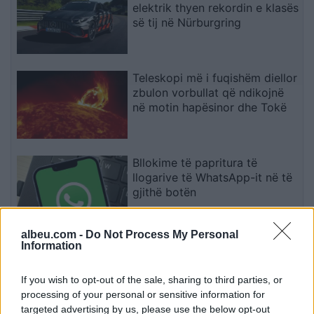
elektrik thyen rekordin e klasës
së tij në Nürburgring
Teleskopi më i fuqishëm diellor
zbulon vorbullat që ndikojnë
në motin hapësinor dhe Tokë
Bllokime të papritura të
llogarive të WhatsApp-it në të
gjithë botën
albeu.com -
Do Not Process My Personal
Information
Drejtues nga OpenAI, Meta dhe
Google bëjnë thirrje për frenim
të IA-së: “Mund të dalë jashtë
If you wish to opt-out of the sale, sharing to third parties, or
kontrollit
processing of your personal or sensitive information for
targeted advertising by us, please use the below opt-out