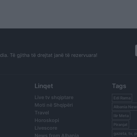
a. Të gjitha të drejtat janë të rezervuara!
Linqet
Tags
Live tv shqiptare
Edi Rama
Moti në Shqipëri
Albania New
Travel
Ilir Meta
Horoskopi
Piranjat
Livescore
gazeta, tv, p
News from Albania