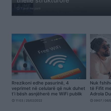
thellë strukturore
1 javë me parë
schedule
Rrezikoni edhe pasurinë, 4
Nuk fshi
veprimet në celularë që nuk duhet
të Fifit 
t’i bësh asnjëherë me WiFi publik
Adrola Du
rrjetit (V
11:03 / 25/02/2022
09:07 / 06/
schedule
schedule