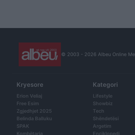
© 2003 -
2026 Albeu Online Medi
Kryesore
Kategori
Erion Veliaj
Lifestyle
Free Esim
Showbiz
Zgjedhjet 2025
Tech
Belinda Balluku
Shëndetësi
SPAK
Argetim
Kombëtarja
Enciklopedi