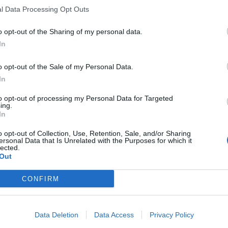
l Data Processing Opt Outs
o opt-out of the Sharing of my personal data.
Eurovision me spektator
In
Holanda lejon pjesëmarrj
3500 personave
o opt-out of the Sale of my Personal Data.
11:08 / 02/04/2021
schedule
In
to opt-out of processing my Personal Data for Targeted
ing.
In
o opt-out of Collection, Use, Retention, Sale, and/or Sharing
ersonal Data that Is Unrelated with the Purposes for which it
lected.
Out
CONFIRM
Data Deletion
Data Access
Privacy Policy