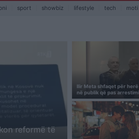
oni
sport
showbiz
lifestyle
tech
moti
Ilir Meta shfaqet për herë
në publik që pas arrestimi
rkon reformë të