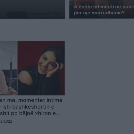
A është intimiteti në publi
për një marrëdhënie?
hen më, momentet intime
me ish-bashkëshortin e
shit po bëjnë xhiron e
IDEO)
02/2022