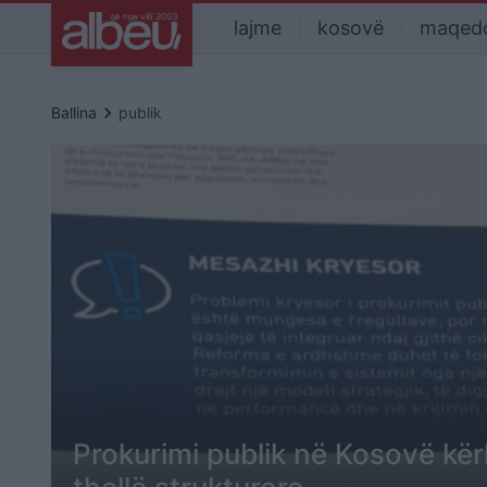
lajme
kosovë
maqed
keyboard_arrow_right
Ballina
publik
Prokurimi publik në Kosovë kë