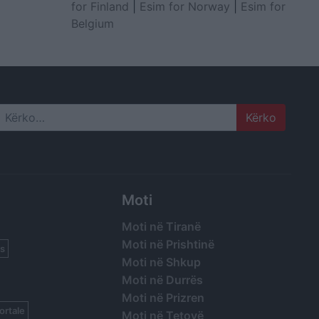
for Finland
|
Esim for Norway
|
Esim for
Belgium
Search
Moti
Moti në Tiranë
Moti në Prishtinë
s
Moti në Shkup
Moti në Durrës
Moti në Prizren
ortale
Moti në Tetovë