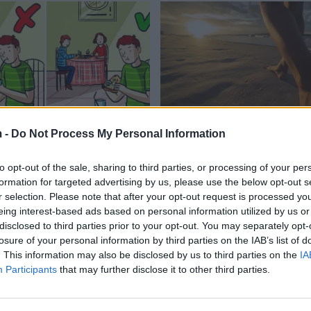
 -
Do Not Process My Personal Information
a të mirësjelljes që
Pse gjithnjë e më shumë
në në pamje të parë
zgjedhin të ecin zbathur 
to opt-out of the sale, sharing to third parties, or processing of your per
mendojnë njerëzit për ju
22:14 / 30/06/2021
schedule
formation for targeted advertising by us, please use the below opt-out s
AJM)
09/2021
r selection. Please note that after your opt-out request is processed y
eing interest-based ads based on personal information utilized by us or
disclosed to third parties prior to your opt-out. You may separately opt-
losure of your personal information by third parties on the IAB’s list of
. This information may also be disclosed by us to third parties on the
IA
Participants
that may further disclose it to other third parties.