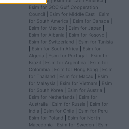
for Africa
|
Esim for Latin America
|
Esim for GCC Gulf Cooperation
Council
|
Esim for Middle East
|
Esim
for South America
|
Esim for Canada
|
Esim for Mexico
|
Esim for Japan
|
Esim for Albania
|
Esim for Kosovo
|
Esim for Switzerland
|
Esim for Tunisia
|
Esim for South Africa
|
Esim for
Algeria
|
Esim for Portugal
|
Esim for
Brazil
|
Esim for Argentina
|
Esim for
Colombia
|
Esim for Hong Kong
|
Esim
for Thailand
|
Esim for Macau
|
Esim
for Malaysia
|
Esim for Vietnam
|
Esim
for South Korea
|
Esim for Austria
|
Esim for Netherlands
|
Esim for
Australia
|
Esim for Russia
|
Esim for
India
|
Esim for Chile
|
Esim for Peru
|
Esim for Poland
|
Esim for North
Macedonia
|
Esim for Sweden
|
Esim