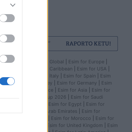
ë,
en e
Esim for Global
|
Esim for Europe
|
Esim for Caribbean
|
Esim for USA
|
Esim for Italy
|
Esim for Spain
|
Esim
for Turkey
|
Esim for Germany
|
Esim
for Greece
|
Esim for Asia
|
Esim for
World Cup 2026
|
Esim for Saudi
Arabia
|
Esim for Egypt
|
Esim for
United Arab Emirates
|
Esim for
Balkans
|
Esim for Morocco
|
Esim for
China
|
Esim for United Kingdom
|
Esim