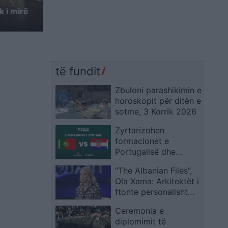
k i mirë
të fundit
Zbuloni parashikimin e
horoskopit për ditën e
sotme, 3 Korrik 2026
Zyrtarizohen
formacionet e
Portugalisë dhe
Kroacisë, Ronaldo e
“The Albanian Files”,
Modric në qendër të
Ola Xama: Arkitektët i
vëmendjes
ftonte personalisht
Edi Rama, dyshime
Ceremonia e
për konflikt interesi
diplomimit të